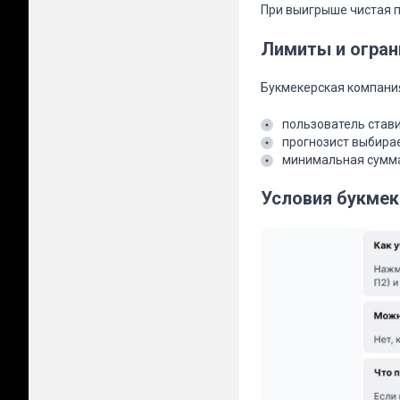
При выигрыше чистая п
Лимиты и огран
Букмекерская компания
пользователь стави
прогнозист выбирае
минимальная сумма 
Условия букмек