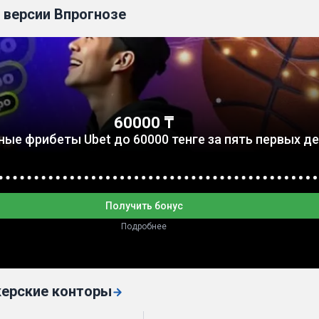
 версии Впрогнозе
60000 ₸
ые фрибеты Ubet до 60000 тенге за пять первых д
Получить бонус
Подробнее
ерские конторы