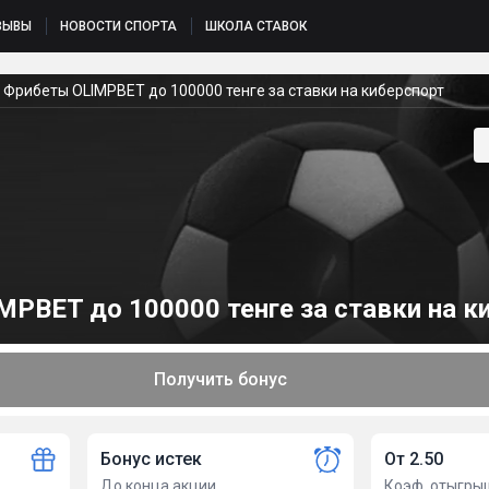
ЗЫВЫ
НОВОСТИ СПОРТА
ШКОЛА СТАВОК
Фрибеты OLIMPBET до 100000 тенге за ставки на киберспорт
PBET до 100000 тенге за ставки на к
Получить бонус
Бонус истек
От 2.50
До конца акции
Коэф. отыгры