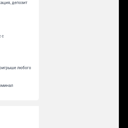
ация, депозит
 с
роигрыше любого
Номинал