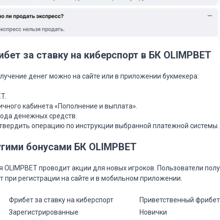
ибет за ставку на киберспорт в БК OLIMPBET
лучение денег можно на сайте или в приложении букмекера:
T.
ичного кабинета «Пополнение и выплата».
ода денежных средств.
дтвердить операцию по инструкции выбранной платежной системы.
угими бонусами БК OLIMPBET
 OLIMPBET проводит акции для новых игроков. Пользователи пол
 при регистрации на сайте и в мобильном приложении.
Фрибет за ставку на киберспорт
Приветственный фрибет
Зарегистрированные
Новички