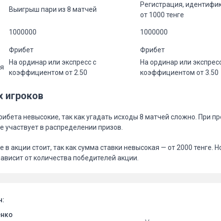
Регистрация, идентифик
Выигрыш пари из 8 матчей
от 1000 тенге
1000000
1000000
Фрибет
Фрибет
На ординар или экспресс с
На ординар или экспресс
ия
коэффициентом от 2.50
коэффициентом от 3.50
 игроков
ибета невысокие, так как угадать исходы 8 матчей сложно. При п
не участвует в распределении призов.
 в акции стоит, так как сумма ставки невысокая — от 2000 тенге. 
ависит от количества победителей акции.
н:
енко