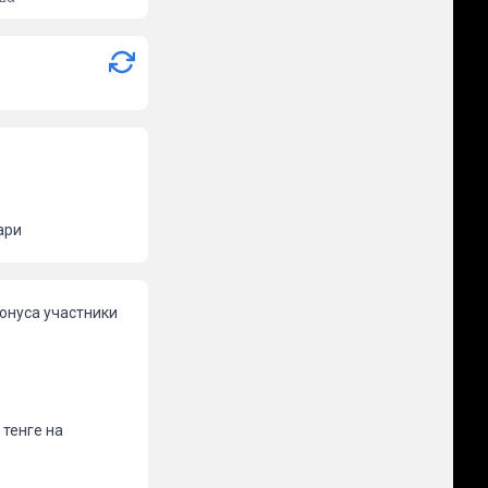
ари
онуса участники
 тенге на