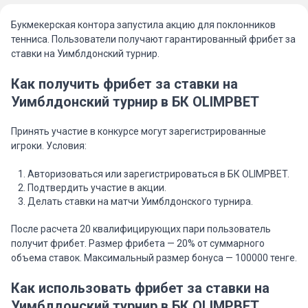
Букмекерская контора запустила акцию для поклонников
тенниса. Пользователи получают гарантированный фрибет за
ставки на Уимблдонский турнир.
Как получить фрибет за ставки на
Уимблдонский турнир в БК OLIMPBET
Принять участие в конкурсе могут зарегистрированные
игроки. Условия:
Авторизоваться или зарегистрироваться в БК OLIMPBET.
Подтвердить участие в акции.
Делать ставки на матчи Уимблдонского турнира.
После расчета 20 квалифицирующих пари пользователь
получит фрибет. Размер фрибета — 20% от суммарного
объема ставок. Максимальный размер бонуса — 100000 тенге.
Как использовать фрибет за ставки на
Уимблдонский турнир в БК OLIMPBET