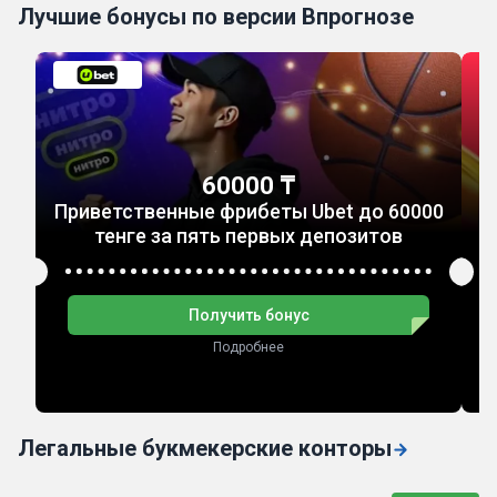
Лучшие бонусы по версии Впрогнозе
60000 ₸
Приветственные фрибеты Ubet до 60000
тенге за пять первых депозитов
Получить бонус
Подробнее
Легальные букмекерские конторы