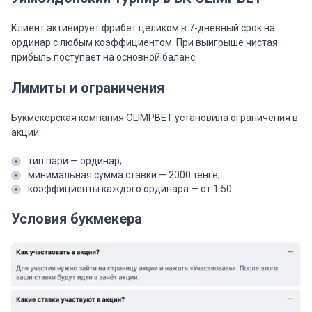
Клиент активирует фрибет целиком в 7-дневный срок на
ординар с любым коэффициентом. При выигрыше чистая
прибыль поступает на основной баланс.
Лимиты и ограничения
Букмекерская компания OLIMPBET установила ограничения в
акции:
тип пари — ординар;
минимальная сумма ставки — 2000 тенге;
коэффициенты каждого ординара — от 1.50.
Условия букмекера