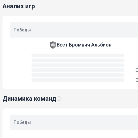
Анализ игр
Победы
Вест Бромвич Альбион
С
О
Динамика команд
Победы