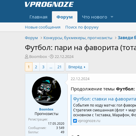
Главная
Форум
Что нового
Новые сообщения
Поиск по форуму
Форум
Конкурсы, букмекеры, прогнозисты
Заведи б
Футбол: пари на фаворита (тота
А
Д
Boombox
22.12.2024
в
а
1
2
3
...
21
Вперёд
т
т
о
а
р
н
22.12.2024
т
а
Продолжение темы
Футбол:
е
ч
м
а
Футбол: ставки на фаворита
ы
л
События по ходу матча: гол фавори
а
Boombox
Стратегия смешанная (флэт + марти
Прогнозисты
основном с 1хставка, Марафон, Фон
Регистрация
vprognoze.ru
17.05.2020
Сообщения
3 549
Баллы
49