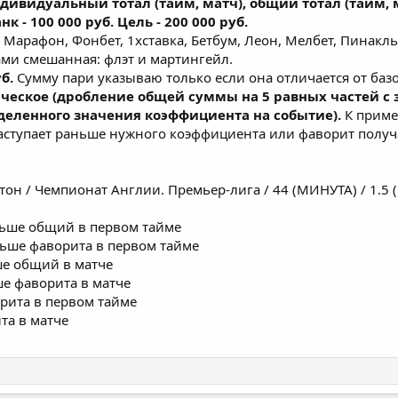
дивидуальный тотал (тайм, матч), общий тотал (тайм, м
нк - 100 000 руб. Цель - 200 000 руб.
Марафон, Фонбет, 1хставка, Бетбум, Леон, Мелбет, Пинакль
ами смешанная: флэт и мартингейл.
уб.
Сумму пари указываю только если она отличается от баз
еское (дробление общей суммы на 5 равных частей с 
деленного значения коэффициента на событие).
К пример
 наступает раньше нужного коэффициента или фаворит получа
мптон / Чемпионат Англии. Премьер-лига / 44 (МИНУТА) / 1
ольше общий в первом тайме
ольше фаворита в первом тайме
ьше общий в матче
ше фаворита в матче
орита в первом тайме
та в матче