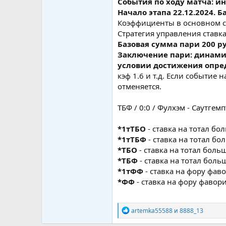
События по ходу матча: ин
Начало этапа 22.12.2024. Ба
Коэффициенты в основном с 
Стратегия управления ставк
Базовая сумма пари 200 р
Заключение пари: динамич
условии достижения опре
кэф 1.6 и т.д. Если событие
отменяется.
ТБФ / 0:0 / Фулхэм - Саутге
*1тТБО
- ставка на тотал б
*1тТБФ
- ставка на тотал б
*ТБО
- ставка на тотал бол
*ТБФ
- ставка на тотал боль
*1тФФ
- ставка на фору фав
*ФФ
- ставка на фору фавори
Р
artemka55588
и
8888_13
е
а