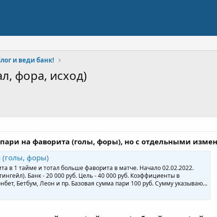
лог и веди банк!
л, фора, исход)
 пари на фаворита (голы, форы), но с отдельными изме
 (голы, форы)
та в 1 тайме и тотал больше фаворита в матче. Начало 02.02.2022.
нгейл). Банк - 20 000 руб. Цель - 40 000 руб. Коэффициенты в
бет, Бетбум, Леон и пр. Базовая сумма пари 100 руб. Сумму указываю...