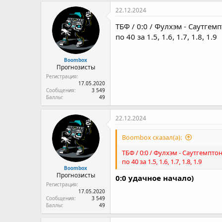
к
22.12.2024
ц
и
ТБФ / 0:0 / Фулхэм - Саутгем
и
по 40 за 1.5, 1.6, 1.7, 1.8, 1.9
:
Boombox
Прогнозисты
Регистрация
17.05.2020
Сообщения
3 549
Баллы
49
22.12.2024
Boombox сказал(а):
ТБФ / 0:0 / Фулхэм - Саутгемптон
по 40 за 1.5, 1.6, 1.7, 1.8, 1.9
Boombox
Прогнозисты
0:0 удачное начало)
Регистрация
17.05.2020
Сообщения
3 549
Баллы
49