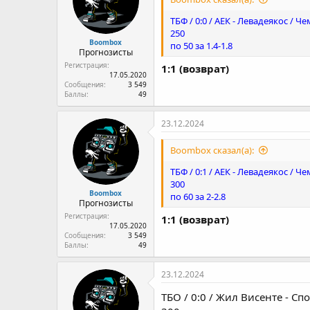
ТБФ / 0:0 / АЕК - Левадеякос / Че
250
Boombox
по 50 за 1.4-1.8
Прогнозисты
Регистрация
1:1 (возврат)
17.05.2020
Сообщения
3 549
Баллы
49
23.12.2024
Boombox сказал(а):
ТБФ / 0:1 / АЕК - Левадеякос / Че
300
Boombox
по 60 за 2-2.8
Прогнозисты
Регистрация
1:1 (возврат)
17.05.2020
Сообщения
3 549
Баллы
49
23.12.2024
ТБО / 0:0 / Жил Висенте - Сп