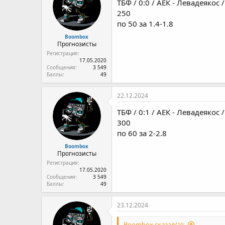
ТБФ / 0:0 / АЕК - Левадеякос 
250
по 50 за 1.4-1.8
Boombox
Прогнозисты
Регистрация
17.05.2020
Сообщения
3 549
Баллы
49
22.12.2024
ТБФ / 0:1 / АЕК - Левадеякос 
300
по 60 за 2-2.8
Boombox
Прогнозисты
Регистрация
17.05.2020
Сообщения
3 549
Баллы
49
23.12.2024
Boombox сказал(а):