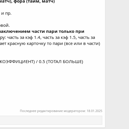
атч), фора (тайм, матч)
 и пр.
овой.
заключением части пари только при
у: часть за кэф 1.4, часть за кэф 1.5, часть за
ет красную карточку то пари (все или в части)
.5 (КОЭФФИЦИЕНТ) / 0.5 (ТОТАЛ БОЛЬШЕ)
Последнее редактирование модератором:
18.01.2025