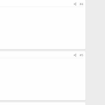
#4
#5