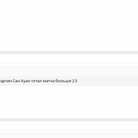
Мартин Сан-Хуан тотал матча больше 2.5