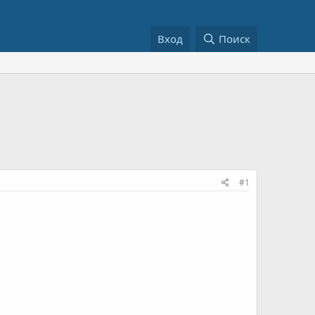
Вход
Поиск
#1