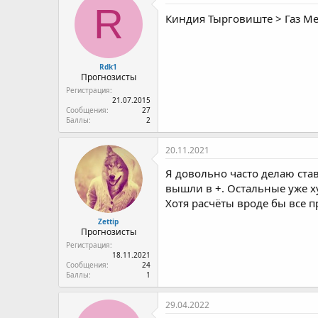
R
Киндия Тырговиште > Газ Ме
Rdk1
Прогнозисты
Регистрация
21.07.2015
Сообщения
27
Баллы
2
20.11.2021
Я довольно часто делаю став
вышли в +. Остальные уже ху
Хотя расчёты вроде бы все 
Zettip
Прогнозисты
Регистрация
18.11.2021
Сообщения
24
Баллы
1
29.04.2022