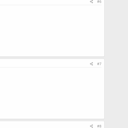
#6
#7
#8