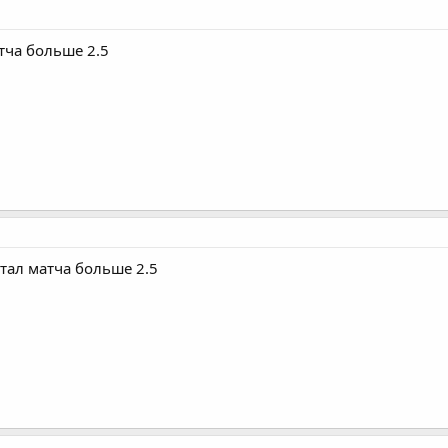
атча больше 2.5
тал матча больше 2.5