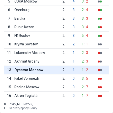
5
CSKA Moscow
2
4
3
:
2
6
Orenburg
2
3
2
:
4
7
Baltika
2
3
3
:
3
8
Rubin Kazan
2
3
3
:
4
9
FK Rostov
2
3
5
:
4
10
Krylya Sovetov
2
2
1
:
1
11
Lokomotiv Moscow
2
1
2
:
3
12
Akhmat Grozny
2
1
2
:
3
13
Dynamo Moscow
2
1
1
:
2
14
Fakel Voronezh
2
0
3
:
5
15
Rodina Moscow
2
0
2
:
7
16
Akron Togliatti
2
0
1
:
7
0
— очки,
М
— матчи,
Г
— забито/пропущено,