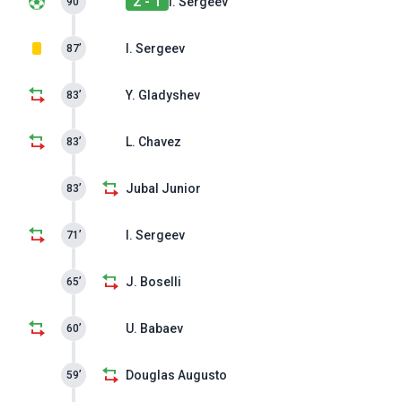
2 - 1
I. Sergeev
90’
I. Sergeev
87’
Y. Gladyshev
83’
L. Chavez
83’
Jubal Junior
83’
I. Sergeev
71’
J. Boselli
65’
U. Babaev
60’
Douglas Augusto
59’