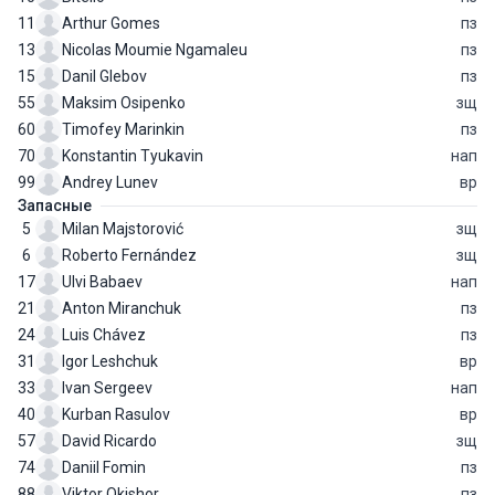
11
Arthur Gomes
пз
13
Nicolas Moumie Ngamaleu
пз
15
Danil Glebov
пз
55
Maksim Osipenko
зщ
60
Timofey Marinkin
пз
70
Konstantin Tyukavin
нап
99
Andrey Lunev
вр
Запасные
5
Milan Majstorović
зщ
6
Roberto Fernández
зщ
17
Ulvi Babaev
нап
21
Anton Miranchuk
пз
24
Luis Chávez
пз
31
Igor Leshchuk
вр
33
Ivan Sergeev
нап
40
Kurban Rasulov
вр
57
David Ricardo
зщ
74
Daniil Fomin
пз
88
Viktor Okishor
пз