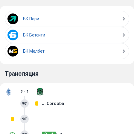
БК Пари
БК Бетсити
БК Мелбет
Трансляция
2 - 1
J. Cordoba
90’
90’