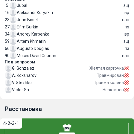
5
Jubal
зщ
16
Aleksandr Koryakin
вр
23
Juan Boselli
нап
27
Efim Burkin
пз
34
Andrey Karpenko
вр
59
Artem Khmarin
зщ
66
Augusto Douglas
пз
90
Moses David Cobnan
нап
Под вопросом
G. Gonzalez
Желтая карточка
A. Koksharov
Травмирован
V. Stezhko
Травма колена
Victor Sa
Неактивен
Расстановка
4-2-3-1
99