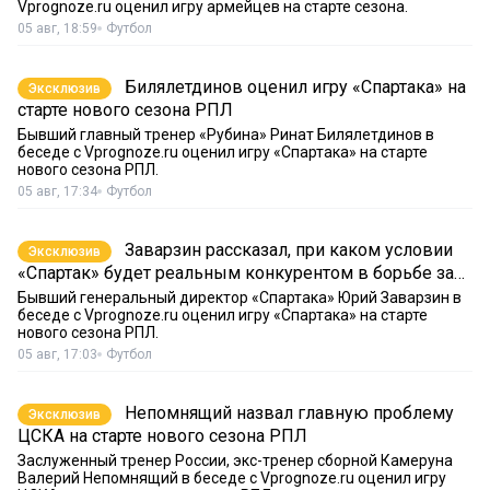
Vprognoze.ru оценил игру армейцев на старте сезона.
05 авг, 18:59
Футбол
Билялетдинов оценил игру «Спартака» на
Эксклюзив
старте нового сезона РПЛ
Бывший главный тренер «Рубина» Ринат Билялетдинов в
беседе с Vprognoze.ru оценил игру «Спартака» на старте
нового сезона РПЛ.
05 авг, 17:34
Футбол
Заварзин рассказал, при каком условии
Эксклюзив
«Спартак» будет реальным конкурентом в борьбе за
золото РПЛ
Бывший генеральный директор «Спартака» Юрий Заварзин в
беседе с Vprognoze.ru оценил игру «Спартака» на старте
нового сезона РПЛ.
05 авг, 17:03
Футбол
Непомнящий назвал главную проблему
Эксклюзив
ЦСКА на старте нового сезона РПЛ
Заслуженный тренер России, экс-тренер сборной Камеруна
Валерий Непомнящий в беседе с Vprognoze.ru оценил игру