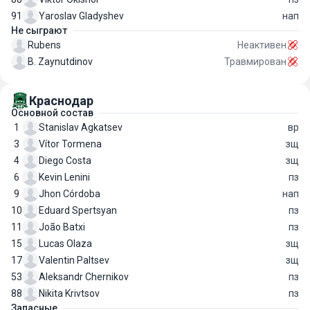
91
Yaroslav Gladyshev
нап
Не сыграют
Rubens
Неактивен
B. Zaynutdinov
Травмирован
Краснодар
Основной состав
1
Stanislav Agkatsev
вр
3
Vítor Tormena
зщ
4
Diego Costa
зщ
6
Kevin Lenini
пз
9
Jhon Córdoba
нап
10
Eduard Spertsyan
пз
11
João Batxi
пз
15
Lucas Olaza
зщ
17
Valentin Paltsev
зщ
53
Aleksandr Chernikov
пз
88
Nikita Krivtsov
пз
Запасные