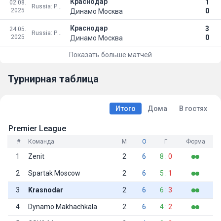
Краснодар
1
02.08.
Russia: Premier League
2025
0
Динамо Москва
Краснодар
3
24.05.
Russia: Premier League
2025
0
Динамо Москва
Показать больше матчей
Турнирная таблица
Итого
Дома
В гостях
Premier League
#
Команда
М
О
Г
Форма
1
Zenit
2
6
8
:
0
2
Spartak Moscow
2
6
5
:
1
3
Krasnodar
2
6
6
:
3
4
Dynamo Makhachkala
2
6
4
:
2