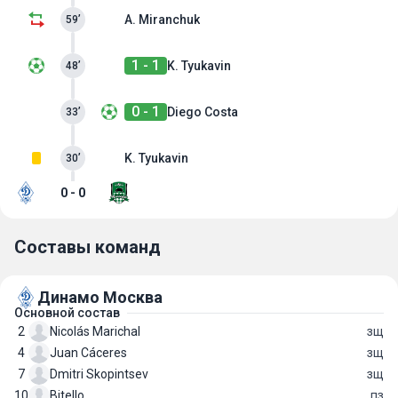
A. Miranchuk
59’
1 - 1
K. Tyukavin
48’
0 - 1
Diego Costa
33’
K. Tyukavin
30’
0 - 0
Составы команд
Динамо Москва
Основной состав
2
Nicolás Marichal
зщ
4
Juan Cáceres
зщ
7
Dmitri Skopintsev
зщ
10
Bitello
пз