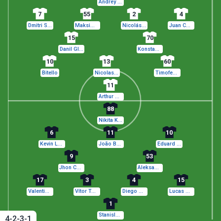
Andrey Lunev
7
55
2
4
Dmitri Skopintsev
Maksim Osipenko
Nicolás Marichal
Juan Cáceres
15
70
Danil Glebov
Konstantin Tyukavin
10
13
60
Bitello
Nicolas Moumie Ngamaleu
Timofey Marinkin
11
Arthur Gomes
88
Nikita Krivtsov
6
11
10
Kevin Lenini
João Batxi
Eduard Spertsyan
9
53
Jhon Córdoba
Aleksandr Chernikov
17
3
4
15
Valentin Paltsev
Vítor Tormena
Diego Costa
Lucas Olaza
1
Stanislav Agkatsev
4-2-3-1