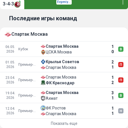
Evgeniy Staver
3-4-3
Последние игры команд
Спартак Москва
Спартак Москва
1
06.05.
Кубок
2026
0
ЦСКА Москва
Крылья Советов
2
01.05.
Премьер-Лига
2026
1
Спартак Москва
Спартак Москва
1
23.04.
Премьер-Лига
2026
2
ФК Краснодар
Спартак Москва
3
19.04.
Премьер-Лига
2026
1
Ахмат
ФК Ростов
1
12.04.
Премьер-Лига
2026
1
Спартак Москва
Показать еще