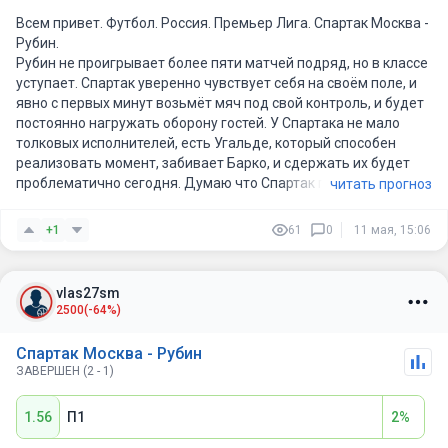
Всем привет. Футбол. Россия. Премьер Лига. Спартак Москва -
Рубин.
Рубин не проигрывает более пяти матчей подряд, но в классе
уступает. Спартак уверенно чувствует себя на своём поле, и
явно с первых минут возьмёт мяч под свой контроль, и будет
постоянно нагружать оборону гостей. У Спартака не мало
толковых исполнителей, есть Угальде, который способен
реализовать момент, забивает Барко, и сдержать их будет
проблематично сегодня. Думаю что Спартак при поддержке
читать прогноз
болельщиков свои два мяча отгрузит сегодня.
Всем удачи!
+1
61
0
11 мая, 15:06
vlas27sm
2500
(-64%)
Спартак Москва - Рубин
ЗАВЕРШЕН (2 - 1)
1.56
П1
2%