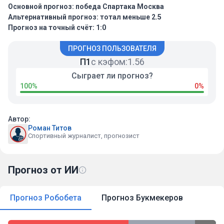
Основной прогноз: победа Спартака Москва
Альтернативный прогноз: тотал меньше 2.5
Прогноз на точный счёт: 1:0
ПРОГНОЗ ПОЛЬЗОВАТЕЛЯ
П1
с кэфом:
1.56
Сыграет ли прогноз?
100%
0%
Автор:
Роман Титов
Спортивный журналист, прогнозист
Прогноз от ИИ
Прогноз Робобета
Прогноз Букмекеров