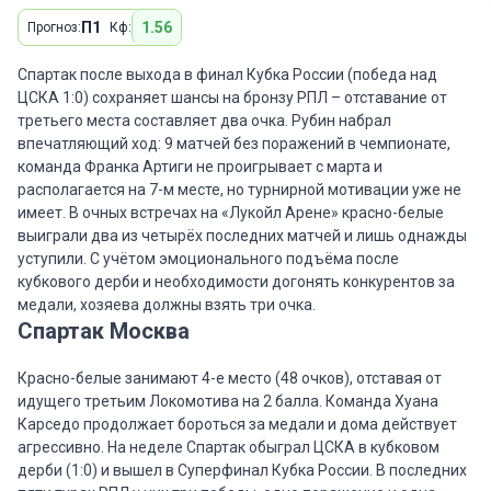
П1
1.56
Прогноз:
Кф:
Спартак после выхода в финал Кубка России (победа над
ЦСКА 1:0) сохраняет шансы на бронзу РПЛ – отставание от
третьего места составляет два очка. Рубин набрал
впечатляющий ход: 9 матчей без поражений в чемпионате,
команда Франка Артиги не проигрывает с марта и
располагается на 7-м месте, но турнирной мотивации уже не
имеет. В очных встречах на «Лукойл Арене» красно-белые
выиграли два из четырёх последних матчей и лишь однажды
уступили. С учётом эмоционального подъёма после
кубкового дерби и необходимости догонять конкурентов за
медали, хозяева должны взять три очка.
Спартак Москва
Красно-белые занимают 4-е место (48 очков), отставая от
идущего третьим Локомотива на 2 балла. Команда Хуана
Карседо продолжает бороться за медали и дома действует
агрессивно. На неделе Спартак обыграл ЦСКА в кубковом
дерби (1:0) и вышел в Суперфинал Кубка России. В последних