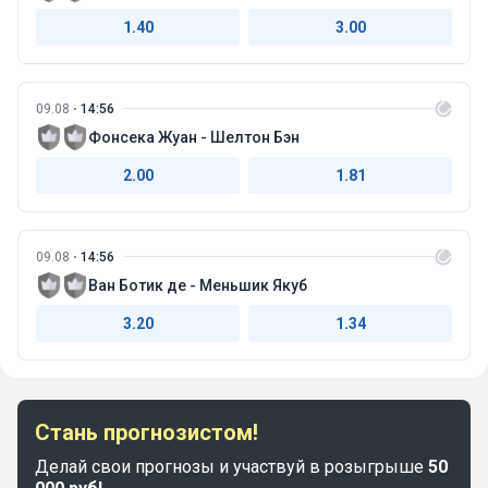
1.40
3.00
09.08
14:56
Фонсека Жуан - Шелтон Бэн
2.00
1.81
09.08
14:56
Ван Ботик де - Меньшик Якуб
3.20
1.34
Стань прогнозистом!
Делай свои прогнозы и участвуй в розыгрыше
50