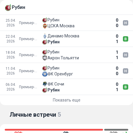
Рубин
Рубин
0
25.04.
Премьер-Лига
2026
0
ЦСКА Москва
Динамо Москва
0
22.04.
Премьер-Лига
2026
1
Рубин
Рубин
1
18.04.
Премьер-Лига
2026
1
Акрон Тольятти
Рубин
0
11.04.
Премьер-Лига
2026
0
ФК Оренбург
ФК Сочи
0
06.04.
Премьер-Лига
2026
1
Рубин
Показать еще
Личные встречи
5