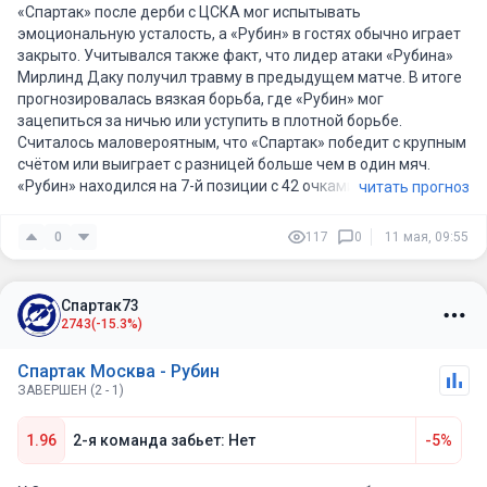
«Спартак» после дерби с ЦСКА мог испытывать
эмоциональную усталость, а «Рубин» в гостях обычно играет
закрыто. Учитывался также факт, что лидер атаки «Рубина»
Мирлинд Даку получил травму в предыдущем матче. В итоге
прогнозировалась вязкая борьба, где «Рубин» мог
зацепиться за ничью или уступить в плотной борьбе.
Считалось маловероятным, что «Спартак» победит с крупным
счётом или выиграет с разницей больше чем в один мяч.
«Рубин» находился на 7-й позиции с 42 очками. Команда шла
читать прогноз
на серии из девяти туров без поражений (пять побед и
четыре ничьи). При этом «Рубин» весной пропускал мало
0
117
0
11 мая, 09:55
голов (лучший показатель в лиге на тот момент — четыре гола
за весенний период), а его тактика строилась на
компактности в центре поля и игре при стандартах.
Спартак73
2743
(-15.3%)
Спартак Москва - Рубин
ЗАВЕРШЕН (2 - 1)
1.96
2-я команда забьет: Нет
-5%