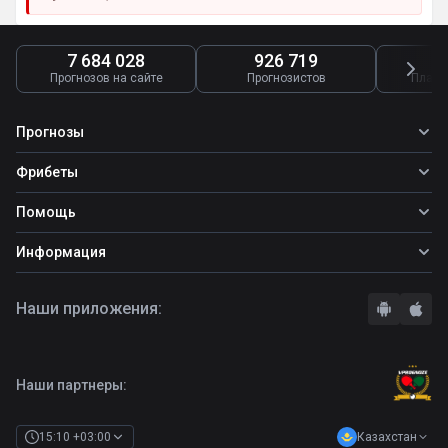
7 684 028
926 719
4
Прогнозов на сайте
Прогнозистов
Платн
Прогнозы
Все прогнозы
Фрибеты
Топ ставок
Фрибеты
Помощь
Прогнозы на футбол
Фрибет Ubet
Прогнозы на теннис
Школа ставок
Информация
Фрибет Фонбет
Прогнозы на хоккей
Вопросы и ответы
Фрибет Париматч
О сайте
Стратегии
Наши приложения:
Фрибет Олимпбет
Правила
Бонусы букмекеров
Комментарии
Отзывы о БК
Контакты
Полная версия
Наши партнеры:
Казахстан
15:10 +03:00