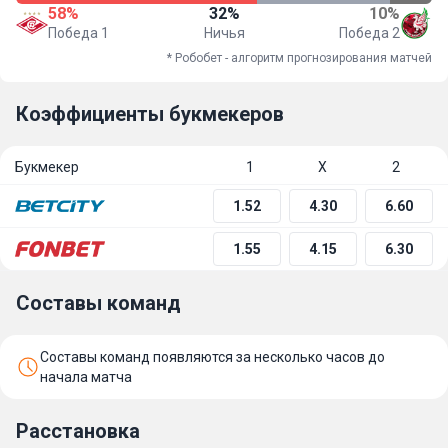
58%
32%
10%
Победа 1
Ничья
Победа 2
* Робобет - алгоритм прогнозирования матчей
Коэффициенты букмекеров
Букмекер
1
Х
2
1.52
4.30
6.60
1.55
4.15
6.30
Составы команд
Составы команд появляются за несколько часов до
начала матча
Расстановка