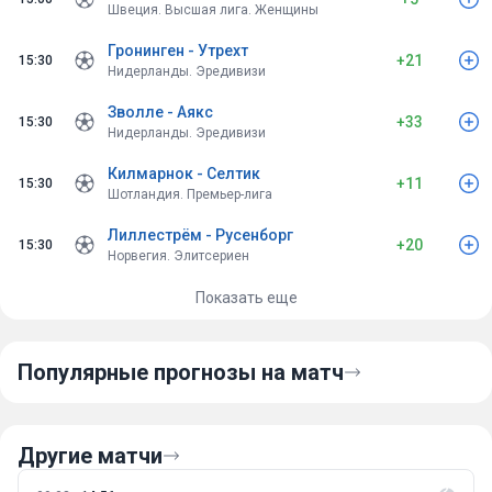
Швеция. Высшая лига. Женщины
Гронинген - Утрехт
+21
15:30
Нидерланды. Эредивизи
Зволле - Аякс
+33
15:30
Нидерланды. Эредивизи
Килмарнок - Селтик
+11
15:30
Шотландия. Премьер-лига
Лиллестрём - Русенборг
+20
15:30
Норвегия. Элитсериен
Показать еще
Популярные прогнозы на матч
Другие матчи