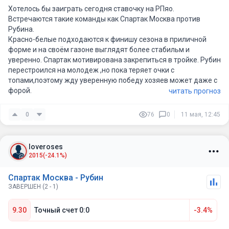
Хотелось бы заиграть сегодня ставочку на РПяо.
Встречаются такие команды как Спартак Москва против
Рубина.
Красно-белые подходаются к финишу сезона в приличной
форме и на своём газоне выглядят более стабильм и
уверенно. Спартак мотивирована закрепиться в тройке. Рубин
перестроился на молодеж ,но пока теряет очки с
топами,поэтому жду уверенную победу хозяев может даже с
форой.
читать прогноз
0
76
0
11 мая, 12:45
loveroses
2015
(-24.1%)
Спартак Москва - Рубин
ЗАВЕРШЕН (2 - 1)
9.30
Точный счет 0:0
-3.4%