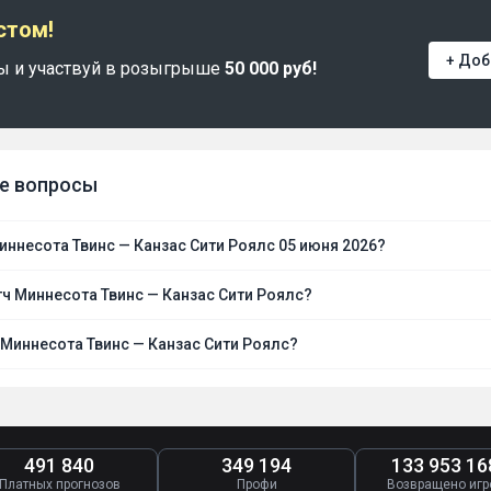
стом!
+ Доб
ы и участвуй в розыгрыше
50 000 руб!
е вопросы
иннесота Твинс — Канзас Сити Роялс 05 июня 2026?
тч Миннесота Твинс — Канзас Сити Роялс?
 Миннесота Твинс — Канзас Сити Роялс?
491 840
349 194
133 953 16
Платных прогнозов
Профи
Возвращено игр