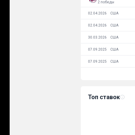
2 победы
02.04.2026
США
02.04.2026
США
30.03.2026
США
07.09.2025
США
07.09.2025
США
Топ ставок