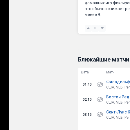
домашних игр фиксиров
что обычно снижает ре
менее 9.
0
Ближайшие матчи
Дата
Матч
Филадельфи
01:40
США. MLB. Ре
Бостон Ред 
02:10
США. MLB. Ре
Сент-Луис 
03:15
США. MLB. Ре