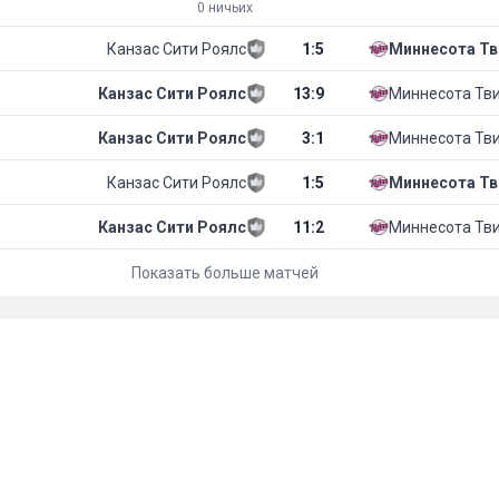
0 ничьих
Канзас Сити Роялс
1
:
5
Миннесота Тв
Канзас Сити Роялс
13
:
9
Миннесота Тв
Канзас Сити Роялс
3
:
1
Миннесота Тв
Канзас Сити Роялс
1
:
5
Миннесота Тв
Канзас Сити Роялс
11
:
2
Миннесота Тв
Показать больше матчей