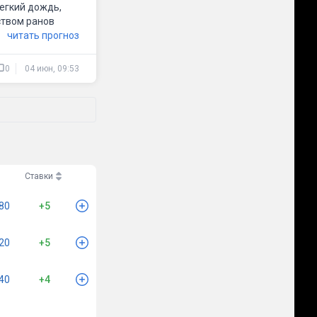
легкий дождь,
ством ранов
читать прогноз
0
04 июн, 09:53
Ставки
80
+5
20
+5
40
+4