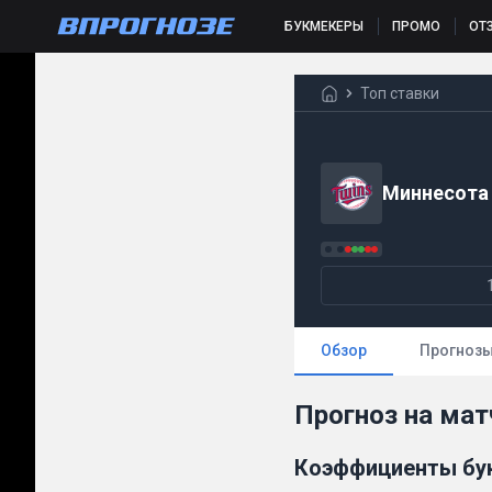
БУКМЕКЕРЫ
ПРОМО
ОТ
Топ ставки
Миннесота
Обзор
Прогноз
Прогноз на мат
Коэффициенты бу