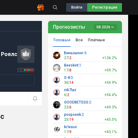
Войти
Регистрация
Прогнозисты
08.2026
Топовые
Все
Платные
 Роялс
Биньзыонг
4
27
|
2
+126.2%
Beeskvit
1
17
|
8
+59.7%
S-B
5
36
|
14
+54.9%
nik7laz
6
|
2
+54.4%
GOODBETSSS
2
22
|
6
+49.3%
лс
poopseek
2
25
|
19
+45.5%
kr.lexus
17
|
9
+43.1%