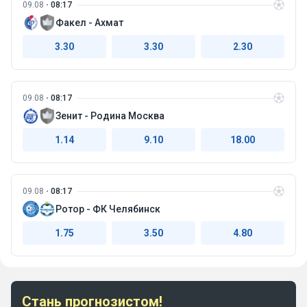
09.08
08:17
Факел - Ахмат
3.30
3.30
2.30
09.08
08:17
Зенит - Родина Москва
1.14
9.10
18.00
09.08
08:17
Ротор - ФК Челябинск
1.75
3.50
4.80
Стань прогнозистом!