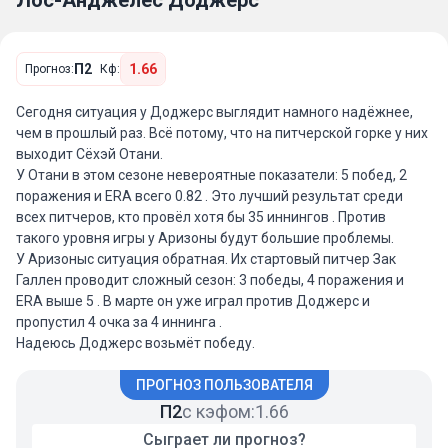
Лос-Анджелес Доджерс
П2
1.66
Прогноз:
Кф:
Сегодня ситуация у Доджерс выглядит намного надёжнее,
чем в прошлый раз. Всё потому, что на питчерской горке у них
выходит Сёхэй Отани.
У Отани в этом сезоне невероятные показатели: 5 побед, 2
поражения и ERA всего 0.82 . Это лучший результат среди
всех питчеров, кто провёл хотя бы 35 иннингов . Против
такого уровня игры у Аризоны будут большие проблемы.
У Аризоныс ситуация обратная. Их стартовый питчер Зак
Галлен проводит сложный сезон: 3 победы, 4 поражения и
ERA выше 5 . В марте он уже играл против Доджерс и
пропустил 4 очка за 4 иннинга .
Надеюсь Доджерс возьмёт победу.
ПРОГНОЗ ПОЛЬЗОВАТЕЛЯ
П2
с кэфом:
1.66
Сыграет ли прогноз?