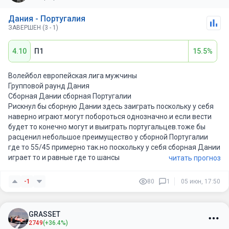
Дания - Португалия
ЗАВЕРШЕН (3 - 1)
4.10
П1
15.5%
Волейбол европейская лига мужчины
Групповой раунд Дания
Сборная Дании сборная Португалии
Рискнул бы сборную Дании здесь заиграть поскольку у себя
наверно играют.могут побороться однозначно.и если вести
будет то конечно могут и выиграть португальцев.тоже бы
расценил небольшое преимущество у сборной Португалии
где то 55/45 примерно так.но поскольку у себя сборная Дании
играет то и равные где то шансы
читать прогноз
-1
80
1
05 июн, 17:50
GRASSET
2749
(+36.4%)