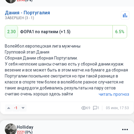
Дания - Португалия
ЗАВЕРШЕН (3 - 1)
2.30
ФОРА1 по партиям (+1.5)
6.5%
Волейбол.европецская лига мужчины
Групповой этап Дания
Сборная Дании сборная Португалии.
У себя неплохие шансы считаю есть у сборной дании.кураж
везение и все может быть в этом матче.на бумаге да сборная
Португалии посильнее смотрится но при такой разнице в
классе в спорте тем более в волейболе разное случается.не
такие андердоги добивались результаты.на пару сетов
считаю очень хорошо здесь зайти
читать прогноз
-1
69
1
05 июн, 17:53
Holliday
2221
(0%)