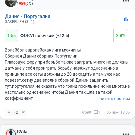
1959
(0%)
Дания - Португалия
ЗАВЕРШЕН (3 - 1)
1.55
ФОРА1 по очкам (+12.5)
2.8%
Волейбол европейская лига мужчины
Сборная Дании сборная Португалии
Плюсовую фору при борьбе также заиграть много не должны
датчане у себя проиграть.борьбу навяжут однозначно.в
принципе все сеты должны до 20 доходить а там уже как
повезет.сетиу два вполне сборной Дании зацепить
тут.португалия не сказать что гранд.посильнне но не много.не
настолько однозначно чтобы Дания так шла за такой
коэффициент
читать прогноз
-2
98
1
05 июн, 18:05
GVita