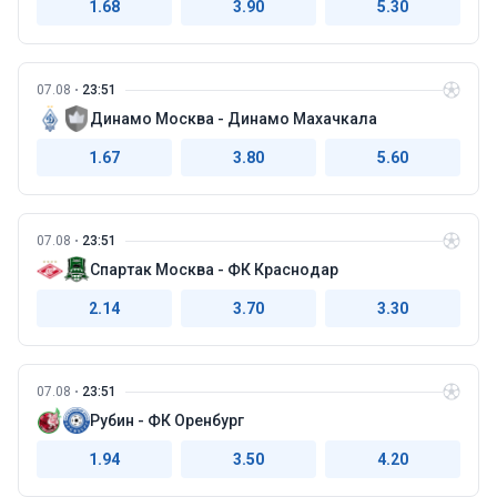
1.68
3.90
5.30
07.08
23:51
Динамо Москва - Динамо Махачкала
1.67
3.80
5.60
07.08
23:51
Спартак Москва - ФК Краснодар
2.14
3.70
3.30
07.08
23:51
Рубин - ФК Оренбург
1.94
3.50
4.20