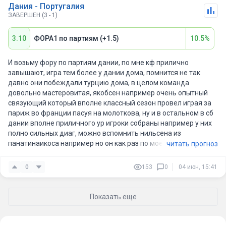
Дания - Португалия
ЗАВЕРШЕН (3 - 1)
3.10
ФОРА1 по партиям (+1.5)
10.5%
И возьму фору по партиям дании, по мне кф прилично
завышают, игра тем более у дании дома, помнится не так
давно они побеждали турцию дома, в целом команда
довольно мастеровитая, якобсен например очень опытный
связующий который вполне классный сезон провел играя за
париж во франции пасуя на молоткова, ну и в остальном в сб
дании вполне приличного ур игроки собраны например у них
полно сильных диаг, можно вспомнить нильсена из
панатинаикоса например но он как раз по моему не играет
читать прогноз
сейчас в сборной, дома вполне могут на победу играть с
португалией - всем удачи
0
153
0
04 июн, 15:41
Показать еще