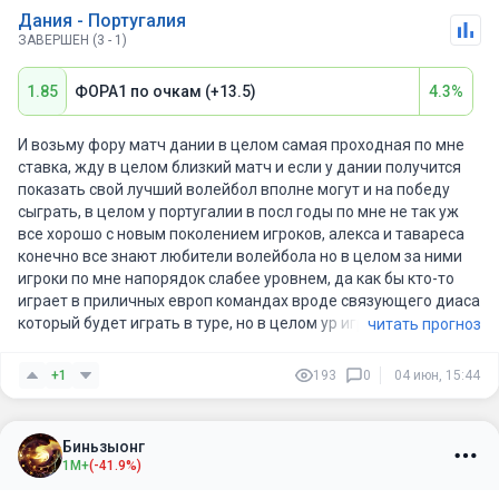
Дания - Португалия
ЗАВЕРШЕН (3 - 1)
1.85
ФОРА1 по очкам (+13.5)
4.3%
И возьму фору матч дании в целом самая проходная по мне
ставка, жду в целом близкий матч и если у дании получится
показать свой лучший волейбол вполне могут и на победу
сыграть, в целом у португалии в посл годы по мне не так уж
все хорошо с новым поколением игроков, алекса и тавареса
конечно все знают любители волейбола но в целом за ними
игроки по мне напорядок слабее уровнем, да как бы кто-то
играет в приличных европ командах вроде связующего диаса
который будет играть в туре, но в целом ур игроков за
читать прогноз
последние 3-4 года по мне снизился, раньше когда
португалия играла в мир лиге и лн был сильнее по мне -всем
+1
193
0
04 июн, 15:44
удачи
Биньзыонг
1М+
(-41.9%)