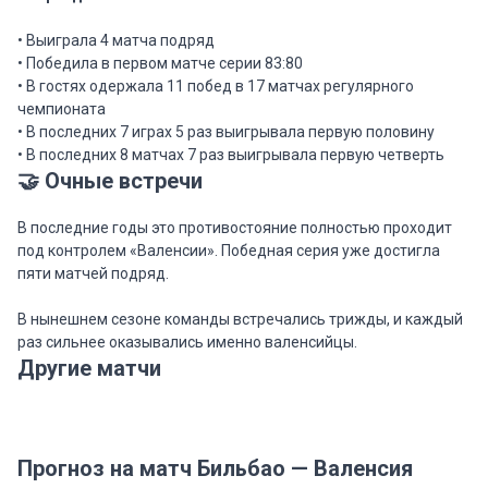
• Выиграла 4 матча подряд
• Победила в первом матче серии 83:80
• В гостях одержала 11 побед в 17 матчах регулярного
чемпионата
• В последних 7 играх 5 раз выигрывала первую половину
• В последних 8 матчах 7 раз выигрывала первую четверть
🤝 Очные встречи
В последние годы это противостояние полностью проходит
под контролем «Валенсии». Победная серия уже достигла
пяти матчей подряд.
В нынешнем сезоне команды встречались трижды, и каждый
раз сильнее оказывались именно валенсийцы.
Другие матчи
Прогноз на матч Бильбао — Валенсия