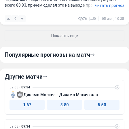
всего 80:83, причем сделал это на выезде против одной из
читать прогноз
сильнейших команд чемпионата. Более того, по ходу встречи
Бильбао долгое время держался на равных и даже вел в
0
76
0
05 июн, 10:35
счете в четвертой четверти. В итоге все решили отдельные
эпизоды и мелкие детали, а не какое-то тотальное
преимущество Валенсии.
Показать еще
Теперь серия переезжает на площадку Бильбао, а дома эта
команда выглядит совсем иначе. В регулярном чемпионате у
Популярные прогнозы на матч
них было 13 побед в 17 домашних матчах, что является одним
из лучших показателей сезона. Именно на своей арене
Бильбао особенно опасен и регулярно навязывает борьбу
даже фаворитам.
Другие матчи
Если посмотреть на состав, то у Бильбао хватает
09.08
09:34
качественных исполнителей. Среди лидеров команды можно
Динамо Москва - Динамо Махачкала
выделить Фрея, Хлинасона, Яворски, Нормантаса, Хиллиарда
и Крампеля. Это опытные и сильные игроки, которые
1.67
3.80
5.50
способны брать на себя ответственность в решающие
моменты и уже не раз доказывали свой уровень по ходу
сезона.
09.08
09:34