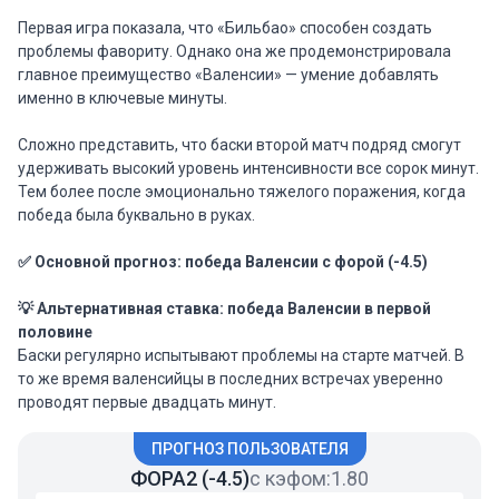
Первая игра показала, что «Бильбао» способен создать
проблемы фавориту. Однако она же продемонстрировала
главное преимущество «Валенсии» — умение добавлять
именно в ключевые минуты.
Сложно представить, что баски второй матч подряд смогут
удерживать высокий уровень интенсивности все сорок минут.
Тем более после эмоционально тяжелого поражения, когда
победа была буквально в руках.
✅ Основной прогноз: победа Валенсии с форой (-4.5)
💡 Альтернативная ставка: победа Валенсии в первой
половине
Баски регулярно испытывают проблемы на старте матчей. В
то же время валенсийцы в последних встречах уверенно
проводят первые двадцать минут.
ПРОГНОЗ ПОЛЬЗОВАТЕЛЯ
ФОРА2 (-4.5)
с кэфом:
1.80