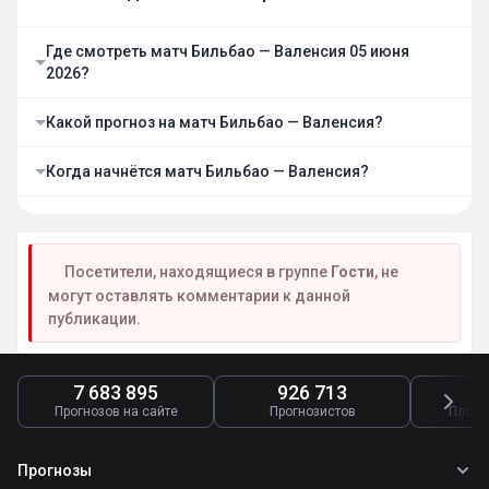
Где смотреть матч Бильбао — Валенсия 05 июня
2026?
Какой прогноз на матч Бильбао — Валенсия?
Когда начнётся матч Бильбао — Валенсия?
Посетители, находящиеся в группе
Гости
, не
могут оставлять комментарии к данной
публикации.
7 683 895
926 713
4
Прогнозов на сайте
Прогнозистов
Платн
Прогнозы