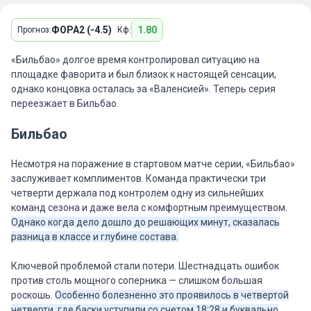
ФОРА2 (-4.5)
1.80
Прогноз:
Кф:
«Бильбао» долгое время контролировал ситуацию на
площадке фаворита и был близок к настоящей сенсации,
однако концовка осталась за «Валенсией». Теперь серия
переезжает в Бильбао.
Бильбао
Несмотря на поражение в стартовом матче серии, «Бильбао»
заслуживает комплиментов. Команда практически три
четверти держала под контролем одну из сильнейших
команд сезона и даже вела с комфортным преимуществом.
Однако когда дело дошло до решающих минут, сказалась
разница в классе и глубине состава.
Ключевой проблемой стали потери. Шестнадцать ошибок
против столь мощного соперника — слишком большая
роскошь.
Особенно болезненно это проявилось в четвертой
четверти, где баски уступили со счетом 18:28 и буквально