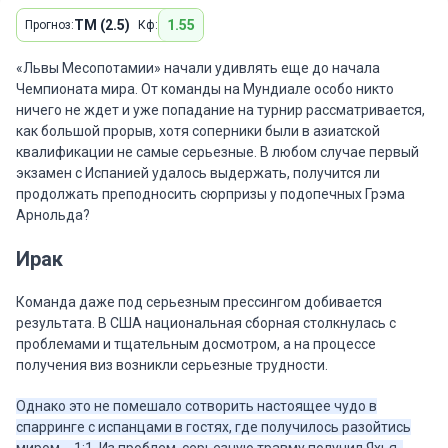
ТМ (2.5)
1.55
Прогноз:
Кф:
«Львы Месопотамии» начали удивлять еще до начала
Чемпионата мира. От команды на Мундиале особо никто
ничего не ждет и уже попадание на турнир рассматривается,
как большой прорыв, хотя соперники были в азиатской
квалификации не самые серьезные. В любом случае первый
экзамен с Испанией удалось выдержать, получится ли
продолжать преподносить сюрпризы у подопечных Грэма
Арнольда?
Ирак
Команда даже под серьезным прессингом добивается
результата. В США национальная сборная столкнулась с
проблемами и тщательным досмотром, а на процессе
получения виз возникли серьезные трудности.
Однако это не помешало сотворить настоящее чудо в
спарринге с испанцами в гостях, где получилось разойтись