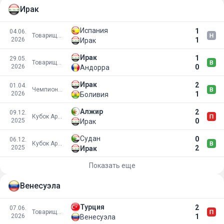
Ирак
Испания
1
04.06.
Товарищеские матчи
2026
1
Ирак
Ирак
1
29.05.
Товарищеские матчи
2026
0
Андорра
Ирак
2
01.04.
Чемпионат мира 2026
2026
1
Боливия
Алжир
2
09.12.
Кубок Арабских наций
2025
0
Ирак
Судан
0
06.12.
Кубок Арабских наций
2025
2
Ирак
Показать еще
Венесуэла
Турция
2
07.06.
Товарищеские матчи
2026
1
Венесуэла