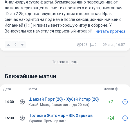
Анализируя сухие факты, букмекеры явно переоценивают
латиноамериканцев за счет их прежнего статуса, выставляя
П2 за 2.25, однако текущая ситуация в корне иная. Ирак
сейчас находится на подъеме после сенсационной ничьей с
Испанией (1:1) и показывает хорошую игру в обороне. У
Венесуэлы же наметился серьезный игровой спад,
читать прогноз
усугубленный кадровой катастрофой — команда прилетела в
США без своей главной ударной силы Саломона Рондона, а
0
103
0
09 июн, 16:57
также без основного вратаря Фариньеса и целого ряда
ключевых полузащитников, что сводит их созидательный
потенциал к минимуму. Учитывая, что азиатский коллектив
Показать еще
умеет очень сильно сушить игру против фаворитов, а
обескровленной Венесуэле банально некем вскрывать
Ближайшие матчи
автобус, я думаю, что нас ждет вязкий поединок, где
номинальные гости будут регулярно увязать в позиционных
атаках. Для меня здесь будет ставка Двойной шанс Ирака
Дата
Матч
Ставки
(1Х) — номинальные хозяева за счет железной дисциплины и
Шанхай Порт (20) - Хубэй Истар (20)
готовности лидеров как минимум не проиграют эту встречу.
+7
14:30
Китай. Молодёжная лига (до 20 лет)
Полесье Житомир - ФК Харьков
+24
15:30
Украина. Премьер-лига