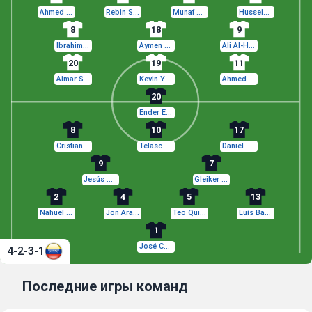
Ahmed Hasan Maknazi
Rebin Sulaka
Munaf Younus
Hussein Ali
8
18
9
Ibrahim Bayesh
Aymen Hussein
Ali Al-Hamadi
20
19
11
Aimar Sher
Kevin Yakob
Ahmed Qasem
20
Ender Echenique
8
10
17
Cristian Cásseres Jr.
Telasco Segovia
Daniel Pereira
9
7
Jesús Ramírez
Gleiker Mendoza
2
4
5
13
Nahuel Ferraresi
Jon Aramburu
Teo Quintero
Luís Balbo
1
José Contreras
4-2-3-1
Последние игры команд