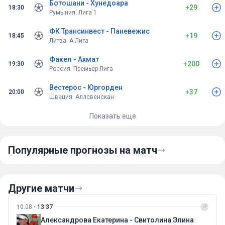
Ботошани - Хунедоара
+29
18:30
Румыния. Лига 1
ФК Трансинвест - Паневежис
+19
18:45
Литва. А Лига
Факел - Ахмат
+200
19:30
Россия. Премьер-Лига
Вестерос - Юргорден
+37
20:00
Швеция. Аллсвенскан
Показать еще
Популярные прогнозы на матч
Другие матчи
10.08
13:37
Александрова Екатерина - Свитолина Элина