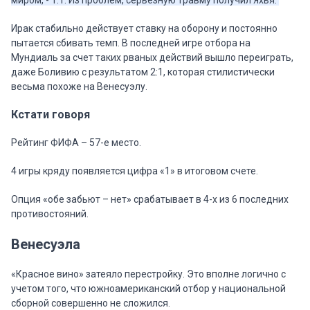
миром, - 1:1. Из проблем, серьезную травму получил Яхья.
Ирак стабильно действует ставку на оборону и постоянно
пытается сбивать темп. В последней игре отбора на
Мундиаль за счет таких рваных действий вышло переиграть,
даже Боливию с результатом 2:1, которая стилистически
весьма похоже на Венесуэлу.
Кстати говоря
Рейтинг ФИФА – 57-е место.
4 игры кряду появляется цифра «1» в итоговом счете.
Опция «обе забьют – нет» срабатывает в 4-х из 6 последних
противостояний.
Венесуэла
«Красное вино» затеяло перестройку. Это вполне логично с
учетом того, что южноамериканский отбор у национальной
сборной совершенно не сложился.