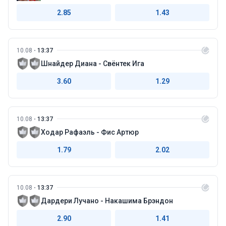
2.85
1.43
10.08
13:37
Шнайдер Диана - Свёнтек Ига
3.60
1.29
10.08
13:37
Ходар Рафаэль - Фис Артюр
1.79
2.02
10.08
13:37
Дардери Лучано - Накашима Брэндон
2.90
1.41