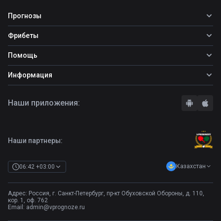
Прогнозы
Все прогнозы
Фрибеты
Топ ставок
Фрибеты
Помощь
Прогнозы на футбол
Фрибет Ubet
Прогнозы на теннис
Школа ставок
Информация
Фрибет Фонбет
Прогнозы на хоккей
Вопросы и ответы
Фрибет Париматч
О сайте
Стратегии
Наши приложения:
Фрибет Олимпбет
Правила
Бонусы букмекеров
Комментарии
Отзывы о БК
Контакты
Полная версия
Наши партнеры:
Казахстан
06:42 +03:00
Адрес: Россия, г. Санкт-Петербург, пр-кт Обуховской Обороны, д. 110,
кор. 1, оф. 762
Email:
admin@vprognoze.ru