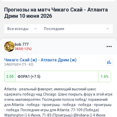
Прогнозы на матч Чикаго Скай - Атланта
Дрим 10 июня 2026
Все исходы
Последние
bob.777
2820
(-12%)
Чикаго Скай (ж) - Атланта Дрим (ж)
ЗАВЕРШЕН (75 - 82)
2.05
ФОРА1 (+7.5)
1.6%
Atlanta - реальный фаворит, имеющий высокий шанс
одержать победу над Chicago. Шанс покрыть фору в этой игре
очень маловероятен. Последняя полоса побед/ поражений
для Atlanta - победа - проигрыш - победа - победа - проигрыш
- победа. Последние игры для Atlanta: 77-109 (Победа)
Washington () 6 Июня, 71-83 (Проигрыш) @Indiana () 4 Июня.