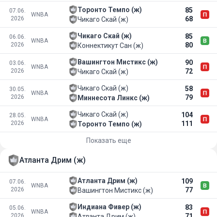
Торонто Темпо (ж)
85
07.06.
WNBA
2026
68
Чикаго Скай (ж)
Чикаго Скай (ж)
85
06.06.
WNBA
2026
80
Коннектикут Сан (ж)
Вашингтон Мистикс (ж)
90
03.06.
WNBA
2026
72
Чикаго Скай (ж)
Чикаго Скай (ж)
58
30.05.
WNBA
2026
79
Миннесота Линкс (ж)
Чикаго Скай (ж)
104
28.05.
WNBA
2026
111
Торонто Темпо (ж)
Показать еще
Атланта Дрим (ж)
Атланта Дрим (ж)
109
07.06.
WNBA
2026
77
Вашингтон Мистикс (ж)
Индиана Фивер (ж)
83
05.06.
WNBA
2026
71
Атланта Дрим (ж)