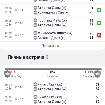
Атланта Дрим (ж)
91
03.06.
WNBA
2026
75
Коннектикут Сан (ж)
Портленд Файр (ж)
66
30.05.
WNBA
2026
86
Атланта Дрим (ж)
Миннесота Линкс (ж)
96
28.05.
WNBA
2026
81
Атланта Дрим (ж)
Показать еще
Личные встречи
5
0%
0%
100%
0 побед
0 ничьих
5 побед
Чикаго Скай (ж)
78
30.04.
WNBA
2026
87
Атланта Дрим (ж)
Чикаго Скай (ж)
65
08.08.
WNBA
2025
86
Атланта Дрим (ж)