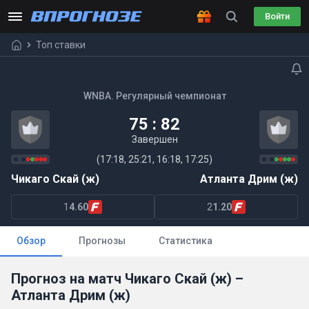
Войти
Топ ставки
WNBA. Регулярный чемпионат
75 : 82
Завершен
(17:18, 25:21, 16:18, 17:25)
Чикаго Скай (ж)
Атланта Дрим (ж)
1
4.60
2
1.20
Обзор
Прогнозы
Статистика
Прогноз на матч Чикаго Скай (ж) –
Атланта Дрим (ж)