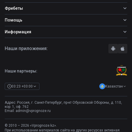
Все прогнозы
Фрибеты
Топ ставок
Фрибеты
Помощь
Прогнозы на футбол
Фрибет Ubet
Прогнозы на теннис
Школа ставок
Информация
Фрибет Фонбет
Прогнозы на хоккей
Вопросы и ответы
Фрибет Париматч
О сайте
Стратегии
Наши приложения:
Фрибет Олимпбет
Правила
Бонусы букмекеров
Комментарии
Отзывы о БК
Контакты
Полная версия
Наши партнеры:
Казахстан
03:23 +03:00
Адрес: Россия, г. Санкт-Петербург, пр-кт Обуховской Обороны, д. 110,
кор. 1, оф. 762
Email:
admin@vprognoze.ru
© 2010 – 2026 «Vprognoze.kz».
При использовании материалов сайта на других ресурсах активная