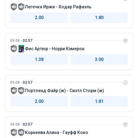
Легечка Иржи - Ходар Рафаэль
2.00
1.80
09.08
02:57
Фис Артюр - Норри Кэмерон
1.38
3.00
09.08
02:57
Портленд Файр (ж) - Сиэтл Сторм (ж)
2.00
1.81
09.08
02:57
Корнеева Алина - Гауфф Коко