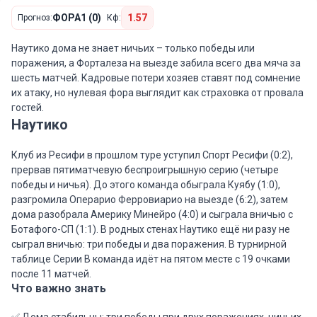
ФОРА1 (0)
1.57
Прогноз:
Кф:
Наутико дома не знает ничьих – только победы или
поражения, а Форталеза на выезде забила всего два мяча за
шесть матчей. Кадровые потери хозяев ставят под сомнение
их атаку, но нулевая фора выглядит как страховка от провала
гостей.
Наутико
Клуб из Ресифи в прошлом туре уступил Спорт Ресифи (0:2),
прервав пятиматчевую беспроигрышную серию (четыре
победы и ничья). До этого команда обыграла Куябу (1:0),
разгромила Операрио Ферровиарио на выезде (6:2), затем
дома разобрала Америку Минейро (4:0) и сыграла вничью с
Ботафого-СП (1:1). В родных стенах Наутико ещё ни разу не
сыграл вничью: три победы и два поражения. В турнирной
таблице Серии B команда идёт на пятом месте с 19 очками
после 11 матчей.
Что важно знать