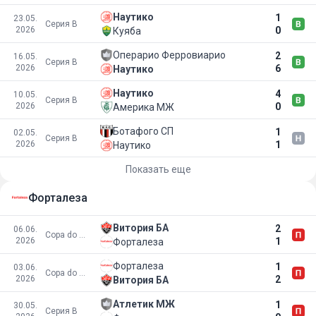
Наутико
1
23.05.
Серия B
2026
0
Куяба
Операрио Ферровиарио
2
16.05.
Серия B
2026
6
Наутико
Наутико
4
10.05.
Серия B
2026
0
Америка МЖ
Ботафого СП
1
02.05.
Серия B
2026
1
Наутико
Показать еще
Форталеза
Витория БА
2
06.06.
Copa do Nordeste
2026
1
Форталеза
Форталеза
1
03.06.
Copa do Nordeste
2026
2
Витория БА
Атлетик МЖ
1
30.05.
Серия B