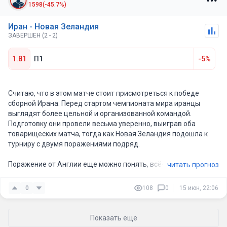
1598
(-45.7%)
Иран - Новая Зеландия
ЗАВЕРШЕН (2 - 2)
1.81
П1
-5%
Считаю, что в этом матче стоит присмотреться к победе
сборной Ирана. Перед стартом чемпионата мира иранцы
выглядят более цельной и организованной командой.
Подготовку они провели весьма уверенно, выиграв оба
товарищеских матча, тогда как Новая Зеландия подошла к
турниру с двумя поражениями подряд.
Поражение от Англии еще можно понять, всё-таки это один
читать прогноз
из фаворитов любого крупного турнира. Но разгром 0:4 от
Гаити выглядит уже тревожным сигналом для
0
108
0
15 июн, 22:06
новозеландцев. Такие результаты перед чемпионатом мира
вряд ли добавляют уверенности команде.
Показать еще
Если смотреть на составы, то какого-то огромного