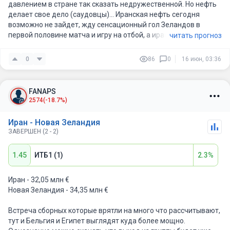
давлением в стране так сказать недружественной. Но нефть
делает свое дело (саудовцы)... Иранская нефть сегодня
возможно не зайдет, жду сенсационный гол Зеландов в
первой половине матча и игру на отбой, а иранцы пару
читать прогноз
моментов промахнутся.
0
86
0
16 июн, 03:36
FANAPS
2574
(-18.7%)
Иран - Новая Зеландия
ЗАВЕРШЕН (2 - 2)
1.45
ИТБ1 (1)
2.3%
Иран - 32,05 млн €
Новая Зеландия - 34,35 млн €
Встреча сборных которые врятли на много что рассчитывают,
тут и Бельгия и Египет выглядят куда более мощно.