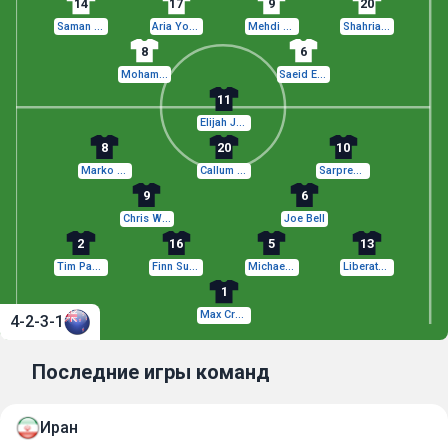
14
17
9
20
Saman Ghoddos
Aria Yousefi
Mehdi Taremi
Shahriar Moghanlou
8
6
Mohammad Mohebi
Saeid Ezatolahi
11
Elijah Just
8
20
10
Marko Stamenić
Callum McCowatt
Sarpreet Singh
9
6
Chris Wood
Joe Bell
2
16
5
13
Tim Payne
Finn Surman
Michael Boxall
Liberato Cacace
1
Max Crocombe
4-2-3-1
Последние игры команд
Иран