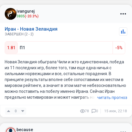
ivangurej
3805
(-20.3%)
Иран - Новая Зеландия
ЗАВЕРШЕН (2 - 2)
1.81
П1
-5%
Новая Зеландия обыграла Чили и жто единственная, победа
из 11 последних игр, более того, там еще одна ничья с
сильными норвежцами и все, остальные порадения. В
принципе результаты вполне себе сопоставими их местом в
мировом рейтинге, а значит в этом матче небезосновательно
можно поставить на побелу именно Ирана. Сейчас Иран
предельно мотивирован и может наиграть на победу.
читать прогноз
0
78
0
15 июн, 22:18
because