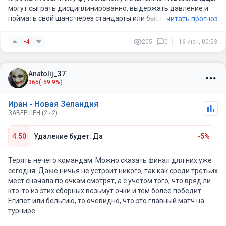
могут сыграть дисциплинированно, выдержать давление и
поймать свой шанс через стандарты или быстрый выпад.
читать прогноз
-4
205
0
16 июн, 00:53
Anatolij_37
365
(-59.9%)
Иран - Новая Зеландия
ЗАВЕРШЕН (2 - 2)
4.50
Удаление будет: Да
-5%
Терять нечего командам. Можно сказать финал для них уже
сегодня. Даже ничья не устроит никого, так как среди третьих
мест сначала по очкам смотрят, а с учетом того, что вряд ли
кто-то из этих сборных возьмут очки и тем более победит
Египет или бельгию, то очевидно, что это главный матч на
турнире.