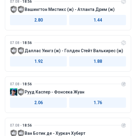
07.08
18:56
Вашингтон Мистикс (ж) - Атланта Дрим (ж)
2.80
1.44
07.08
18:56
Даллас Уингз (ж) - Голден Стейт Валькирес (ж)
1.92
1.88
07.08
18:56
Рууд Каспер - Фонсека Жуан
2.06
1.76
07.08
18:56
Ван Ботик де - Хуркач Хуберт