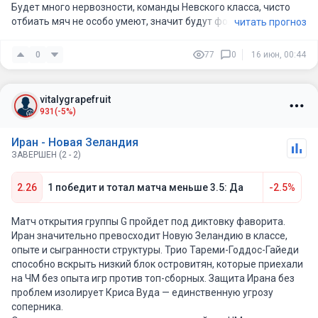
Будет много нервозности, команды Невского класса, чисто
отбиать мяч не особо умеют, значит будут фолы и грубость.
читать прогноз
Может даже и прямая красная, но скорее всего за две
желтые удалят.
0
77
0
16 июн, 00:44
vitalygrapefruit
931
(-5%)
Иран - Новая Зеландия
ЗАВЕРШЕН (2 - 2)
2.26
1 победит и тотал матча меньше 3.5: Да
-2.5%
Матч открытия группы G пройдет под диктовку фаворита.
Иран значительно превосходит Новую Зеландию в классе,
опыте и сыгранности структуры. Трио Тареми-Годдос-Гайеди
способно вскрыть низкий блок островитян, которые приехали
на ЧМ без опыта игр против топ-сборных. Защита Ирана без
проблем изолирует Криса Вуда — единственную угрозу
соперника.