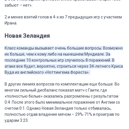
забьют – нет».
2 и менее взятий голов в 4-х из 7 предыдущих игр с участием
Ирана.
Новая Зеландия
Класс команды вызывает очень большие вопросы. Возможно
их больше, чем к кому либо на нынешнем Мундиале. За
последние 10 контрольных игр случилось 8 поражений. В
атаке все будет, вероятно, строиться через 34-летнего Криса
Вуда из английского «Ноттингема Фореста».
В других линиях вопросов по комплектации еще больше. Во
многом сильный дисбаланс показал матч с Гаити, где
«полностью белые» оказались разгромлены с результатом
0:4. После этого было минимальное поражение от Англии со
счетом 0:1. Однако Новая Зеландия только отбивалась,
полностью отдав владение мячом – 29%-71% и проиграв по
ударам 3:23.