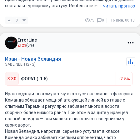
состава и турнирному статусу. Reuters отмечает, что New
читать прогноз
Zealand играет против Ирана, который занимает 20-е место в
мировом рейтинговом раскладе и прошёл азиатскую
0
75
0
16 июн, 00:18
квалификацию без поражений. Это важный базовый плюс:
Иран не просто фаворит по имени, а команда с устойчивым
циклом и хорошей квалификационной дистанцией.
ErrorLine
2123
(0%)
У New Zealand есть дисциплина, физика и понятная структура,
но по индивидуальному классу команда уступает. Их главный
Иран - Новая Зеландия
шанс — закрытый матч, борьба за подборы/вторые мячи и
ЗАВЕРШЕН (2 - 2)
попытка дотянуть игру до ничейного сценария. Но если
смотреть именно на победу в основное время, у Ирана
3.30
ФОРА1 (-1.5)
-2.5%
больше инструментов: лучше качество атаки, больше
игроков, привыкших к матчам высокого давления, и выше
общий уровень противодействия, который команда
Иран подходит к этому матчу в статусе очевидного фаворита.
проходила в Азии.
Команда обладает мощной атакующей линией во главе с
Отдельный фактор — мотивация и эмоциональный фон.
опытным Тареми и регулярно забивает много в ворота
Reuters писал, что Иран подходит к матчу на фоне
сборных более низкого ранга. При этом в защите у иранцев
политического давления и сложной атмосферы, но тренер и
полный порядок — они мало что позволяют соперникам у
лидеры команды подчёркивали желание играть “для всех
своих ворот.
иранцев”. Это может быть как дополнительным
Новая Зеландия, напротив, серьезно уступает в классе.
эмоциональным грузом, так и мобилизующим фактором. В
Команда редко забивает крепким оппонентам, часто