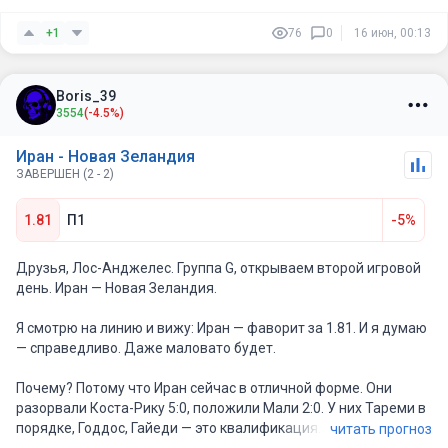
+1
76
0
16 июн, 00:13
Boris_39
3554
(-4.5%)
Иран - Новая Зеландия
ЗАВЕРШЕН (2 - 2)
1.81
П1
-5%
Друзья, Лос-Анджелес. Группа G, открываем второй игровой
день. Иран — Новая Зеландия.
Я смотрю на линию и вижу: Иран — фаворит за 1.81. И я думаю
— справедливо. Даже маловато будет.
Почему? Потому что Иран сейчас в отличной форме. Они
разорвали Коста-Рику 5:0, положили Мали 2:0. У них Тареми в
порядке, Годдос, Гайеди — это квалификация. А Новая
читать прогноз
Зеландия? Боже, ну что это такое? Они проиграли Гаити 0:4.