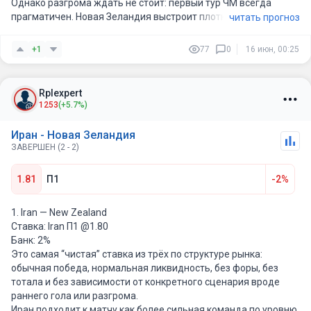
Однако разгрома ждать не стоит: первый тур ЧМ всегда
прагматичен. Новая Зеландия выстроит плотный «автобус», а
читать прогноз
Иран после забитого мяча перейдет на режим экономии сил
перед Бельгией, забрав мяч под контроль.
+1
77
0
16 июн, 00:25
Rplexpert
1253
(+5.7%)
Иран - Новая Зеландия
ЗАВЕРШЕН (2 - 2)
1.81
П1
-2%
1. Iran — New Zealand
Ставка: Iran П1 @1.80
Банк: 2%
Это самая “чистая” ставка из трёх по структуре рынка:
обычная победа, нормальная ликвидность, без форы, без
тотала и без зависимости от конкретного сценария вроде
раннего гола или разгрома.
Иран подходит к матчу как более сильная команда по уровню