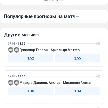
выступлений на крупных турнирах и более качественной
подготовки к чемпионату мира именно Иран выглядит
предпочтительнее.
Популярные прогнозы на матч
Другие матчи
07.08
18:56
Грикспор Таллон - Арнальди Маттео
1.52
2.55
07.08
18:56
Мерида Даниель Агилар - Микелсен Алекс
3.30
1.34