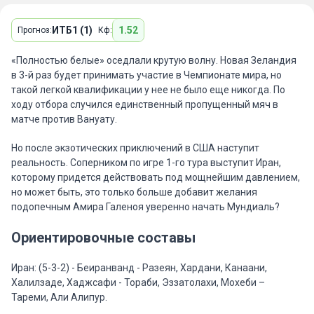
ИТБ1 (1)
1.52
Прогноз:
Кф:
«Полностью белые» оседлали крутую волну. Новая Зеландия
в 3-й раз будет принимать участие в Чемпионате мира, но
такой легкой квалификации у нее не было еще никогда. По
ходу отбора случился единственный пропущенный мяч в
матче против Вануату.
Но после экзотических приключений в США наступит
реальность. Соперником по игре 1-го тура выступит Иран,
которому придется действовать под мощнейшим давлением,
но может быть, это только больше добавит желания
подопечным Амира Галеноя уверенно начать Мундиаль?
Ориентировочные составы
Иран: (5-3-2) - Беиранванд - Разеян, Хардани, Канаани,
Халилзаде, Хаджсафи - Тораби, Эззатолахи, Мохеби –
Тареми, Али Алипур.