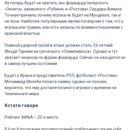
Из потерь будет не хватать экс-форварда питерского
«Зенита», казанского «Рубина» и «Ростова» Сердара Азмуна.
Точная причина, почему игрока не будет на Мундиале, так и
не ясна. Наиболее популярными являются версии о том, что у
игрока или травма, или есть нюансы по взаимоотношениям с
иранской властью.
Главной ударной силой в атаке должен стать 33-летний
Мехди Тареми из греческого «Олимпиакоса». Однако и тут
хватает нюансов по форме форварда. Сейчас он находится не
в самом лучшем состоянии.
Будет у Ирана и представитель РПЛ, футболист «Ростова»
Мохаммад Мохеби попал в заявку однако не похоже,
вероятно, что ему достанется много игрового времени на
Чемпионате мира.
Кстати говоря
Рейтинг ФИФА – 20-е место.
В 6 из 9 последних противостояний срабатывает опция «обе