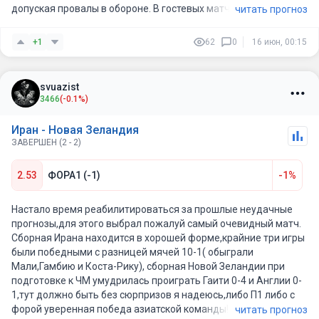
банковом плане из-за этого я не поднимаю ставку до 3%, но
допуская провалы в обороне. В гостевых матчах против
читать прогноз
как футбольный выбор Иран остаётся сильнее.
сильных сборных новозеландцы обычно пропускают по
несколько мячей.
+1
62
0
16 июн, 00:15
Что удерживает от большего банка: Opta даёт более
Иран за счет превосходства в мастерстве и физической
осторожную оценку — около 51.4% на победу Ирана, 26.7% на
готовности должен уверенно контролировать игру и
ничью и 21.9% на New Zealand. То есть внешняя модель не
побеждать с разницей минимум в два гола. Ставка на
svuazist
видит огромного перевеса. Поэтому это не ставка уровня 3–
минусовую фору фаворита выглядит здесь максимально
3466
(-0.1%)
4%, а рабочий выбор на 2% банка
надежно.
Иран - Новая Зеландия
ЗАВЕРШЕН (2 - 2)
2.53
ФОРА1 (-1)
-1%
Настало время реабилитироваться за прошлые неудачные
прогнозы,для этого выбрал пожалуй самый очевидный матч.
Сборная Ирана находится в хорошей форме,крайние три игры
были победными с разницей мячей 10-1( обыграли
Мали,Гамбию и Коста-Рику), сборная Новой Зеландии при
подготовке к ЧМ умудрилась проиграть Гаити 0-4 и Англии 0-
1,тут должно быть без сюрпризов я надеюсь,либо П1 либо с
форой уверенная победа азиатской команды!
читать прогноз