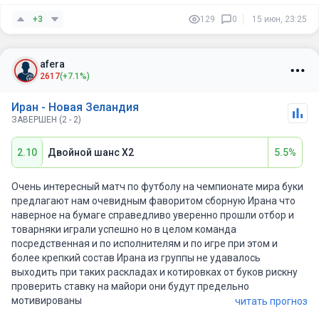
Гаити, Карл! Это не футбол, это катастрофа.
+3
129
0
15 июн, 23:25
Да, у них есть Крис Вуд. Один Крис Вуд против всей иранской
обороны. Не поможет.
afera
2617
(+7.1%)
Победа Ирана за 1.81 — ставка дня. Тотал меньше 2.5 — тоже
отличный вариант. Будет 2:0, 2:1, но никак не 4:4.
Иран - Новая Зеландия
ЗАВЕРШЕН (2 - 2)
А ставить на Новую Зеландию... ну, только если вы филантроп
и любите делать букмекеров богаче.
2.10
Двойной шанс X2
5.5%
Всем добра. Иран выходит из группы впервые в истории.
Поверьте мне.
Очень интересный матч по футболу на чемпионате мира буки
предлагают нам очевидным фаворитом сборную Ирана что
наверное на бумаге справедливо уверенно прошли отбор и
товарняки играли успешно но в целом команда
посредственная и по исполнителям и по игре при этом и
более крепкий состав Ирана из группы не удавалось
выходить при таких раскладах и котировках от буков рискну
проверить ставку на майори они будут предельно
мотивированы
читать прогноз