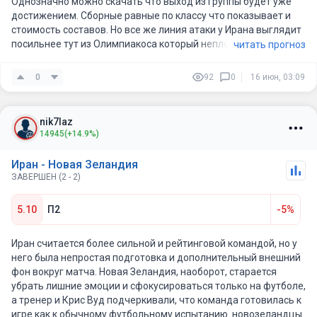
Однозначно можно скачать что выход из группы будет уже
достижением. Сборные равные по классу что показывает и
стоимость составов. Но все же линия атаки у Ирана выглядит
посильнее тут из Олимпиакоса который неплохо поиграл в
читать прогноз
Бенфике и Интере да ему 33-гда но против сегодняшнего
оппонента должен потянуть, Мохеби из Ростова может себя
0
92
0
16 июн, 03:09
проявить. Так что возьмем гол от Ирана.
nik7laz
14945
(+14.9%)
Иран - Новая Зеландия
ЗАВЕРШЕН (2 - 2)
5.10
П2
-5%
Иран считается более сильной и рейтинговой командой, но у
него была непростая подготовка и дополнительный внешний
фон вокруг матча. Новая Зеландия, наоборот, старается
убрать лишние эмоции и сфокусироваться только на футболе,
а тренер и Крис Вуд подчеркивали, что команда готовилась к
игре как к обычному футбольному испытанию. новозеландцы