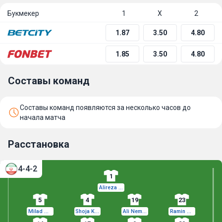
Букмекер
1
Х
2
1.87
3.50
4.80
1.85
3.50
4.80
Составы команд
Составы команд появляются за несколько часов до
начала матча
Расстановка
4-4-2
1
Alireza Beiranvand
5
4
19
23
Milad Mohammadi
Shoja Khalilzadeh
Ali Nemati
Ramin Rezaeian