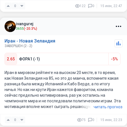
0
122
0
15 июн, 22:47
ivangurej
3655
(-20.3%)
Иран - Новая Зеландия
ЗАВЕРШЕН (2 - 2)
2.65
ФОРА1 (-1)
-5%
Иран в мировом рейтинге на высоком 20 месте, в то время,
как Новая Зеландия на 85, но это до маича, вспомните какая
разница была между Испанией и Кабо Верде, а по итогу
ничья. Но как ни крути Иран кажется фаворитом, команла
сейчас предельно мотивирована, раз уж остались на
чемпионате мира и не последовали политическим играм. Эта
мотивация вполне может сыграть решающую роль.
читать прогноз
0
75
0
15 июн, 22:23