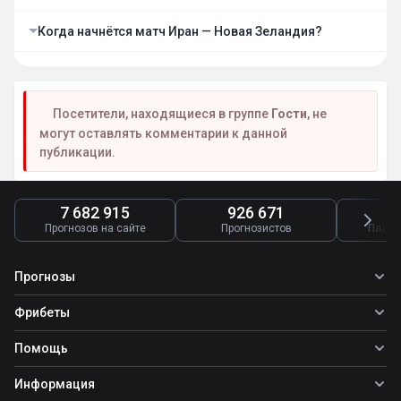
Когда начнётся матч Иран — Новая Зеландия?
Посетители, находящиеся в группе
Гости
, не
могут оставлять комментарии к данной
публикации.
7 682 915
926 671
4
Прогнозов на сайте
Прогнозистов
Платн
Прогнозы
Все прогнозы
Фрибеты
Топ ставок
Фрибеты
Помощь
Прогнозы на футбол
Фрибет Ubet
Прогнозы на теннис
Школа ставок
Информация
Фрибет Фонбет
Прогнозы на хоккей
Вопросы и ответы