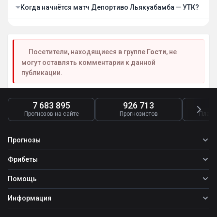
Когда начнётся матч Депортиво Льякуабамба — УТК?
Посетители, находящиеся в группе
Гости
, не
могут оставлять комментарии к данной
публикации.
7 683 895
926 713
4
Прогнозов на сайте
Прогнозистов
Платн
Прогнозы
Все прогнозы
Фрибеты
Топ ставок
Фрибеты
Помощь
Прогнозы на футбол
Фрибет Ubet
Прогнозы на теннис
Школа ставок
Информация
Фрибет Фонбет
Прогнозы на хоккей
Вопросы и ответы
Фрибет Париматч
О сайте