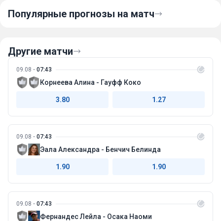
Популярные прогнозы на матч
Другие матчи
09.08
07:43
Корнеева Алина - Гауфф Коко
3.80
1.27
09.08
07:43
Эала Александра - Бенчич Белинда
1.90
1.90
09.08
07:43
Фернандес Лейла - Осака Наоми