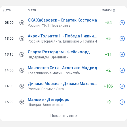
Дата
Матч
Ставки
СКА Хабаровск - Спартак Кострома
+54
08:00
Россия. ФНЛ. Первая лига
Акрон Тольятти II - Победа Нижний Новгород
+5
13:00
Россия. Вторая лига. Дивизион Б. Группа 4
Спарта Роттердам - Фейеноорд
+11
13:15
Нидерланды. Эредивизи
Манчестер Сити - Атлетико Мадрид
+2
14:00
Товарищеские матчи. Топ-клубы
Динамо Москва - Динамо Махачкала
+106
14:30
Россия. Премьер-Лига
Мальмё - Дегерфорс
+9
15:00
Швеция. Аллсвенскан
Показать еще