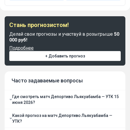
Стань прогнозистом!
Делай свои прогнозы и участвуй в розыгрыше
50
000 руб!
Подробнее
+ Добавить прогноз
Часто задаваемые вопросы
Где смотреть матч Депортиво Льякуабамба — УТК 15
июня 2026?
Какой прогноз на матч Депортиво Льякуабамба —
УТК?