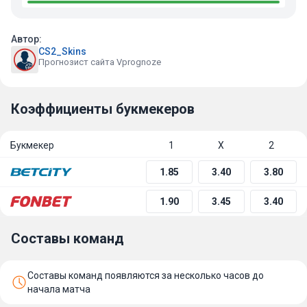
Автор:
CS2_Skins
Прогнозист сайта Vprognoze
Коэффициенты букмекеров
Букмекер
1
Х
2
1.85
3.40
3.80
1.90
3.45
3.40
Составы команд
Составы команд появляются за несколько часов до
начала матча