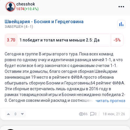
chesshok
1074
(+10.4%)
Швейцария - Босния и Герцеговина
ЗАВЕРШЕН (4 - 1)
3.70
1 победит и тотал матча меньше 2.5: Да
-5%
Сегодня в группе В игры второго тура. Пока всех команд
ровно по одному очку и идентичная разница мячей 1-1, а что
будет если все 6 игр закончатся с одинаковым счетом 1-1.
Оставим эти домыслы, благо сегодня сборная Швейцарии
занимающая 19 место в рейтинге ФИФА просто обязана
обыгрывать сборную Боснии и Герцоговины,64 рейтинг ФИФА.
Эти сборные встречались лишь однажды в 2016 году в
рамках товарищеской игры и Босния неожиданно победила 2-
0. Сегодня совсем иной расклад и соотношение сил.
читать прогноз
Швейцария здесь представлена довольно сильными
игроками, многие из которых играют в топовых чемпионатах
0
86
0
18 июн, 21:26
Европы, да и по суммарной стоимости состав Швейцарии
заметно выше. плюс крайние товарищеские матчи явно в
пользу сборной Швейцарии, это и поражение от сборной