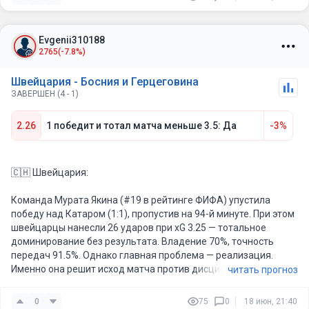
Evgenii310188
2765
(-7.8%)
Швейцария - Босния и Герцеговина
ЗАВЕРШЕН (4 - 1)
2.26
1 победит и тотал матча меньше 3.5: Да
-3%
🇨🇭 Швейцария:
Команда Мурата Якина (#19 в рейтинге ФИФА) упустила
победу над Катаром (1:1), пропустив на 94-й минуте. При этом
швейцарцы нанесли 26 ударов при xG 3.25 — тотальное
доминирование без результата. Владение 70%, точность
передач 91.5%. Однако главная проблема — реализация.
Именно она решит исход матча против дисциплинированной
читать прогноз
обороны Боснии.
0
75
0
18 июн, 21:40