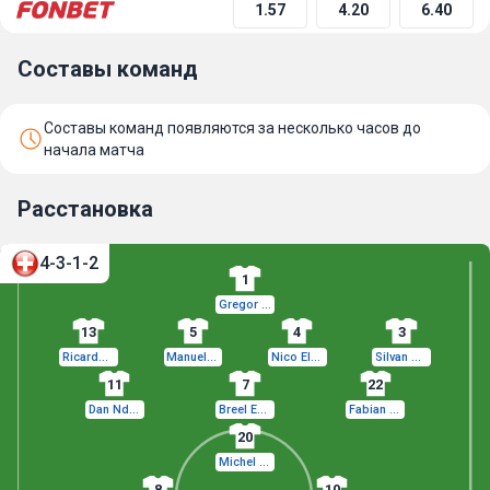
1.57
4.20
6.40
Составы команд
Составы команд появляются за несколько часов до
начала матча
Расстановка
4-3-1-2
1
Gregor Kobel
13
5
4
3
Ricardo Rodríguez
Manuel Akanji
Nico Elvedi
Silvan Widmer
11
7
22
Dan Ndoye
Breel Embolo
Fabian Rieder
20
Michel Aebischer
8
10