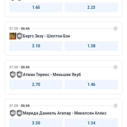
1.65
2.23
07.08
06:46
Бергс Зизу - Шелтон Бэн
3.10
1.38
07.08
06:46
Атман Теренс - Меньшик Якуб
2.70
1.46
07.08
06:46
Мерида Даниель Агилар - Микелсен Алекс
3.30
1.34