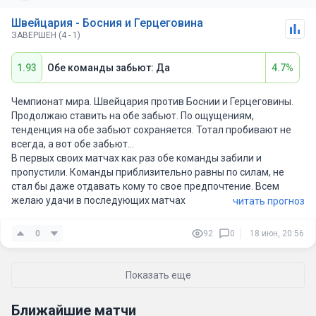
легкого матча для фаворита здесь точно не будет.
Швейцария - Босния и Герцеговина
В первом туре Босния сумела отобрать очки у очень крепкой
ЗАВЕРШЕН (4 - 1)
Канады, сыграв 1:1, причем канадцы выступают на домашнем
чемпионате мира. Это еще раз подтверждает, что боснийцы
1.93
Обе команды забьют: Да
4.7%
умеют грамотно играть против сильных соперников и
способны навязать борьбу любому. Ожидаю очень плотный и
осторожный матч, в котором обе команды будут больше
Чемпионат мира. Швейцария против Боснии и Герцеговины.
думать о результате. На мой взгляд, самым справедливым
Продолжаю ставить на обе забьют. По ощущениям,
исходом здесь станет ничья.
тенденция на обе забьют сохраняется. Тотал пробивают не
всегда, а вот обе забьют…
В первых своих матчах как раз обе команды забили и
пропустили. Команды приблизительно равны по силам, не
стал бы даже отдавать кому то свое предпочтение. Всем
желаю удачи в последующих матчах
читать прогноз
0
92
0
18 июн, 20:56
Показать еще
Ближайшие матчи