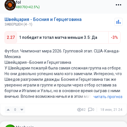
fol
Германии 3-4, которое единственное за последние 10 игр у
48070
(+42.5%)
этой сборной. Босния натом же отрезке проиграла также
всего раз, сборной Австрии 1-2, и также имеет 7 ничьих, что
Швейцария - Босния и Герцеговина
говорит о невысоких амбициях боснийцев играющих от
ЗАВЕРШЕН (4 - 1)
обороны на ничью. При таких исходных данных верю в победу
Швейцарии, но при этом тотал матча будет явно небольшим,
2.27
1 победит и тотал матча меньше 3.5: Да
-3%
надеюсь не более 2,5 мячей.
Футбол. Чемпионат мира 2026. Групповой этап. США-Канада-
Мексика
Швейцария--Босния и Герцеговина
У Швейцарии пожалуй была самая сложная группа на отборе.
Но они довольно успешно мало кого замечали. Интересно, что
Шведов разгромили дважды. Босния и Герцеговина так же
уверенно играли в группе и прошли через отбор оставив за
бортом и Италию и Уэльс, но в основное время сыграв с ними
вничью. Вполне возможна ничья и в этом матче. Но больше я
читать прогноз
склоняюсь к победе минимальной фаворита.
0
82
0
18 июн, 21:24