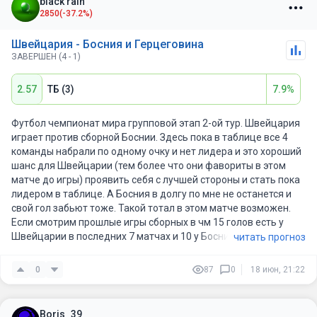
black rain
2850
(-37.2%)
Швейцария - Босния и Герцеговина
ЗАВЕРШЕН (4 - 1)
2.57
ТБ (3)
7.9%
Футбол чемпионат мира групповой этап 2-ой тур. Швейцария
играет против сборной Боснии. Здесь пока в таблице все 4
команды набрали по одному очку и нет лидера и это хороший
шанс для Швейцарии (тем более что они фавориты в этом
матче до игры) проявить себя с лучшей стороны и стать пока
лидером в таблице. А Босния в долгу по мне не останется и
свой гол забьют тоже. Такой тотал в этом матче возможен.
Если смотрим прошлые игры сборных в чм 15 голов есть у
Швейцарии в последних 7 матчах и 10 у Боснии. 3-1, 2-0 и 2-1
читать прогноз
варианты возможны по программе точный счёт в пользу
Швейцарии.
0
87
0
18 июн, 21:22
Boris_39