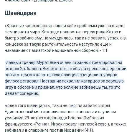
Алайбегович - Демирович, Джеко.
Швейцария
«Красные крестоносцы» нашли себе проблемы уже на старте
Чемпионата мира. Команда полностью переиграла Катар и
быстро забила ему, но умудрилась, так и не развить успех, а в
концовке за такую расточительность наступило еще и
наказание от азиатской национальной сборной, - 1:1.
Главный тренер Мурат Якин очень странно отреагировал на
потерю 2-х баллов. Вместо того, чтобы на пресс-конференции
попытаться высказать свою позицию специалист упорно
философствовал. Наставник похвалил катарцев за хорошую
игру в обороне и признал, что если не забиваешь ты, то это
делает соперник.
Более того швейцарцы, так и не смогли забить с игры.
Единственный мяч с реализованного пенальти случился
усилиями 29-летнего форварда Бреела Эмболо из
французского «Ренна». Игрок провел неплохой сезон, а также
забивал и в спарринге против Иордании (4:1).