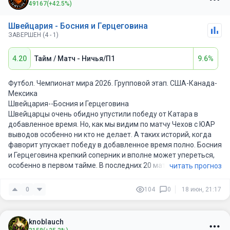
49167
(+42.5%)
Швейцария - Босния и Герцеговина
ЗАВЕРШЕН (4 - 1)
4.20
Тайм / Матч - Ничья/П1
9.6%
Футбол. Чемпионат мира 2026. Групповой этап. США-Канада-
Мексика
Швейцария--Босния и Герцеговина
Швейцарцы очень обидно упустили победу от Катара в
добавленное время. Но, как мы видим по матчу Чехов с ЮАР
выводов особенно ни кто не делает. А таких историй, когда
фаворит упускает победу в добавленное время полно. Босния
и Герцеговина крепкий соперник и вполне может упереться,
особенно в первом тайме. В последних 20 матчах у них
читать прогноз
восемь ничьих в первых таймах, у швейцарцев столько же.
Проигрывать в этом матче не желательно. Думаю ничья в
0
104
0
18 июн, 21:17
первом тайме самое то. Н у а затем преимущество отдам
фавориту, более сильной Швейцарии.
knoblauch