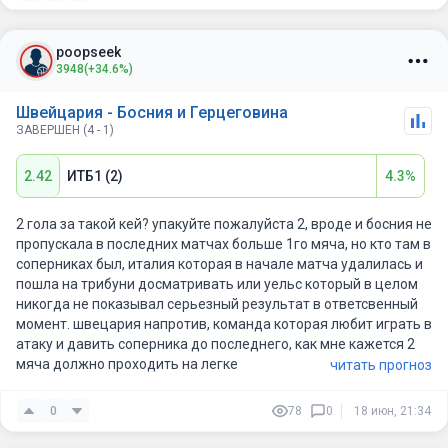
Ожидаемый состав (3-4-3): Кобель — Закария, Аканджи,
Эльведи — Эбишер, Фройлер, Джака, Родригес — Варгас,
Эмболо, Ндойе. Потерь нет.
poopseek
3948
(+34.6%)
🇧🇦 Босния:
Швейцария - Босния и Герцеговина
Команда Сергея Барбареза (#63 в рейтинге ФИФА) сыграла
ЗАВЕРШЕН (4 - 1)
вничью с Канадой (1:1), показав прагматичный футбол.
Боснийцы не проигрывают в 9 из 12 последних матчей, а в
2.42
ИТБ1 (2)
4.3%
среднем пропускают всего 0.8 гола за игру. Их козырь — игра
на стандартах.
2 гола за такой кей? упакуйте пожалуйста 2, вроде и босния не
Ожидаемый состав (4-4-2): Василь — Делич, Катич,
пропускала в последних матчах больше 1го мяча, но кто там в
Мухаремович, Колашинац — Байрактаревич, Башич,
соперниках был, италия которая в начале матча удалилась и
Тахирович, Мемич — Демирович, Джеко. Эдин Джеко — под
пошла на трибуни досматривать или уельс который в целом
вопросом.
никогда не показывал серьезный результат в ответсвенный
момент. швецария напротив, команда которая любит играть в
💰 Прогноз и ставки
атаку и давить соперника до последнего, как мне кажется 2
мяча должно проходить на легке
читать прогноз
Швейцария будет владеть мячом и создавать моменты.
Босния — сидеть в обороне и ждать стандартов. Ключевой
0
78
0
18 июн, 21:34
вопрос: смогут ли швейцарцы реализовать хотя бы часть из
26 ударов, которые они нанесли по воротам Катара?