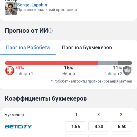
Sergei Lapshin
Профессиональный прогнозист
Прогноз от ИИ
Прогноз Робобета
Прогноз Букмекеров
74%
16%
11%
Победа 1
Ничья
Победа 2
* Робобет - алгоритм прогнозирования матчей
Коэффициенты букмекеров
Букмекер
1
Х
2
1.56
4.20
6.60