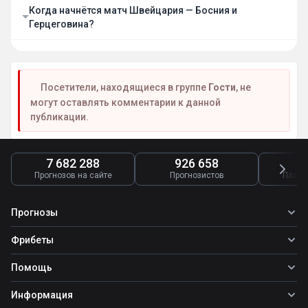
Когда начнётся матч Швейцария — Босния и
Герцеговина?
Посетители, находящиеся в группе
Гости
, не
могут оставлять комментарии к данной
публикации.
7 682 288
926 658
4
Прогнозов на сайте
Прогнозистов
Платн
Прогнозы
Все прогнозы
Фрибеты
Топ ставок
Фрибеты
Помощь
Прогнозы на футбол
Фрибет Ubet
Прогнозы на теннис
Школа ставок
Информация
Фрибет Фонбет
Прогнозы на хоккей
Вопросы и ответы