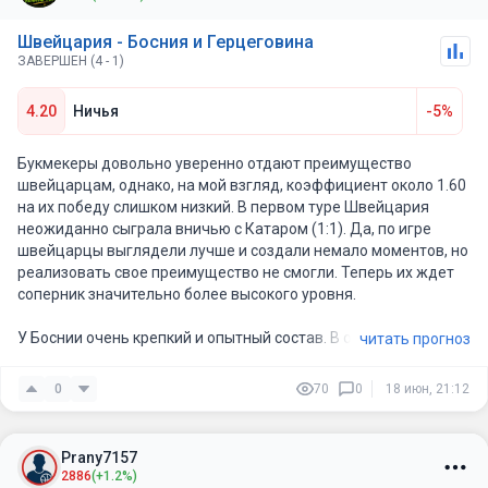
Именно поэтому не считаю швейцарцев настолько явными
Швейцария - Босния и Герцеговина
фаворитами этого матча. Босния умеет играть
ЗАВЕРШЕН (4 - 1)
организованно, хорошо обороняется и способна навязать
борьбу любой европейской сборной. Даже если Швейцария
4.20
Ничья
-5%
окажется сильнее, победить с разницей более чем в один мяч
ей будет крайне непросто. Поэтому ставка на фору Боснии
(+1) с подстраховкой выглядит очень оправданной и имеет
Букмекеры довольно уверенно отдают преимущество
хорошую ценность.
швейцарцам, однако, на мой взгляд, коэффициент около 1.60
на их победу слишком низкий. В первом туре Швейцария
неожиданно сыграла вничью с Катаром (1:1). Да, по игре
швейцарцы выглядели лучше и создали немало моментов, но
реализовать свое преимущество не смогли. Теперь их ждет
соперник значительно более высокого уровня.
У Боснии очень крепкий и опытный состав. В обороне играет
читать прогноз
Сеад Колашинац, хорошо известный по выступлениям за
«Арсенал», а впереди по-прежнему опасен легендарный
0
70
0
18 июн, 21:12
Эдин Джеко. Практически на каждой позиции у боснийцев
выступают футболисты из топ-5 европейских чемпионатов
или близких по уровню лиг. По подбору исполнителей эта
Prany7157
команда точно не выглядит слабее Швейцарии, поэтому
2886
(+1.2%)