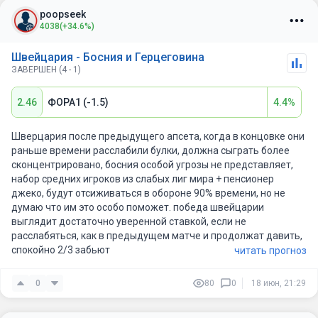
0,2-1). Это мое мнение .
poopseek
Всем удачи.
4038
(+34.6%)
Швейцария - Босния и Герцеговина
ЗАВЕРШЕН (4 - 1)
2.46
ФОРА1 (-1.5)
4.4%
Шверцария после предыдущего апсета, когда в концовке они
раньше времени расслабили булки, должна сыграть более
сконцентрировано, босния особой угрозы не представляет,
набор средних игроков из слабых лиг мира + пенсионер
джеко, будут отсиживаться в обороне 90% времени, но не
думаю что им это особо поможет. победа швейцарии
выглядит достаточно уверенной ставкой, если не
расслабяться, как в предыдущем матче и продолжат давить,
спокойно 2/3 забьют
читать прогноз
0
80
0
18 июн, 21:29