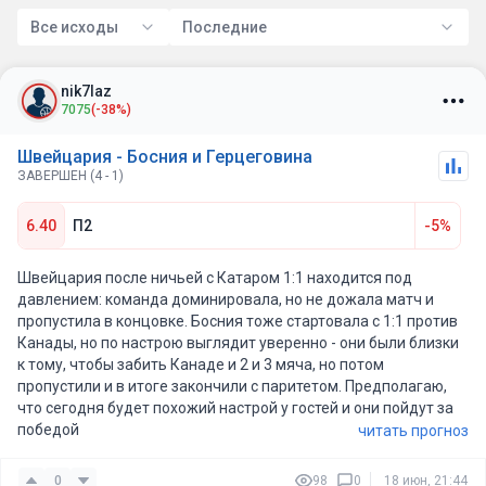
Все исходы
Последние
nik7laz
7075
(-38%)
Швейцария - Босния и Герцеговина
ЗАВЕРШЕН (4 - 1)
6.40
П2
-5%
Швейцария после ничьей с Катаром 1:1 находится под
давлением: команда доминировала, но не дожала матч и
пропустила в концовке. Босния тоже стартовала с 1:1 против
Канады, но по настрою выглядит уверенно - они были близки
к тому, чтобы забить Канаде и 2 и 3 мяча, но потом
пропустили и в итоге закончили с паритетом. Предполагаю,
что сегодня будет похожий настрой у гостей и они пойдут за
победой
читать прогноз
0
98
0
18 июн, 21:44