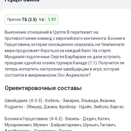
ТБ (2.5)
1.97
Прогноз:
Кф:
Выяснение отношений в Группе B перетекает на
противостояние команд с европейского континента. Босния и
Герцеговина, которая сенсационно оказалась на Чемпионате
мира продолжает бороться за каждый балл. На старте
Мундиаля подопечные Сергея Барбаразе не дали устроить
праздник одной из хозяек турнира Канаде (1:1). Получится ли
теперь испортить настроение швейцарцам в игре, которая
состоится в американском Лос-Анджелесе?
Ориентировочные составы
Швейцария: (4-3-3) - Кобель - Закария, Эльведи, Аканжи,
Родригес - Эбишер, Джака, Фройлер - Ндойе, Эмболо, Варгас.
Босния и Герцеговина: (4-4-2) - Василь - Дедич, Катич,
Мухаремович, Муякич - Байрактаревич, Шуньич, Гигович,