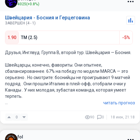
4025
(+0.8%)
Швейцария - Босния и Герцеговина
ЗАВЕРШЕН (4 - 1)
1.90
ТМ (2.5)
-5%
Друзья, Инглвуд. Группа B, второй тур. Швейцария — Босния.
Швейцарцы, конечно, фавориты. Они опытнее,
сбалансированнее. 67% на победу по модели MARCA — это
серьезно . Но смотрите: боснийцы не проигрывают 9 матчей
подряд . Они прошли Италию в плей-офф, отобрали очки у
Канады . У них молодая, зубастая команда, которая умеет
терпеть.
читать прогноз
Голов будет мало. Швейцария не пропускает в 4 из 6 матчей .
Босния много не забивает . Тотал меньше 2.5 за 1.9 — валуй. И
0
90
0
18 июн, 21:18
обратите внимание на гол Боснии во втором тайме. У них
характер есть, и Джеко может вытащить момент.
fol
Всем добра. Швейцария победит, но без фейерверка.