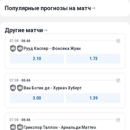
Популярные прогнозы на матч
Другие матчи
07.08
06:46
Рууд Каспер - Фонсека Жуан
2.10
1.73
07.08
06:46
Ван Ботик де - Хуркач Хуберт
3.00
1.39
07.08
06:46
Грикспор Таллон - Арнальди Маттео