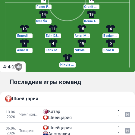
Remo Freuler
Granit Xhaka
14
19
Ivan Šunjić
Kerim Alajbegović
10
11
15
6
Ermedin Demirović
Edin Džeko
Amar Memić
Benjamin Tahirović
7
4
18
5
Amar Dedić
Tarik Muharemović
Nikola Katić
Sead Kolašinac
1
Nikola Vasilj
4-4-2
Последние игры команд
Швейцария
Катар
1
13.06.
Чемпионат мира 2026
2026
1
Швейцария
Швейцария
1
06.06.
Товарищеские матчи
2026
1
Австралия