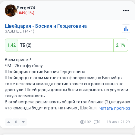
Sergei74
Победа Швейцарии и тм 3.5
1049
(-1%)
Итоговый счёт: 2:0 или 1:0 в пользу Швейцарии. Босния будет
Швейцария - Босния и Герцеговина
цепляться, но класс и опыт швейцарцев должны взять верх.
ЗАВЕРШЕН (4 - 1)
1.42
ТБ (2)
2.1%
Всем привет!
ЧМ - 26 по футболу.
Швейцария против Босния Герцеговина.
Швейцарцы в этом матче стоят фаворитами ,но Боснийцы
тоже неплохая команда против хозяев сыграли в ничью не
дрогнули. Швейцарцы должны были выигрывать но упустили
такую возможность.
В этой встрече решил взять общий тотол больше (2),не думаю
что команды будут играть на ничью , Швейцарцы
читать прогноз
постараются с первых минут давить играть первым номером
,а Боснийцы попытаются поймать на контратаках. Матч
0
102
0
18 июн, 21:29
должен получится голевым есть кому забивать что у тех ,что у
других так что 2 -3 мяча мы увидим . (думаю что счет будет 2-