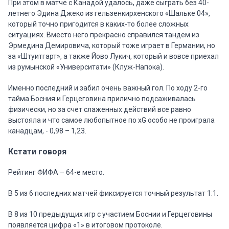
При этом в матче с Канадой удалось, даже сыграть без 40-
летнего Эдина Джеко из гельзенкирхенского «Шальке 04»,
который точно пригодится в каких-то более сложных
ситуациях. Вместо него прекрасно справился тандем из
Эрмедина Демировича, который тоже играет в Германии, но
за «Штуитгарт», а также Йово Лукич, который и вовсе приехал
из румынской «Университати» (Клуж-Напока).
Именно последний и забил очень важный гол. По ходу 2-го
тайма Босния и Герцеговина прилично подсаживалась
физически, но за счет слаженных действий все равно
выстояла и что самое любопытное по xG особо не проиграла
канадцам, - 0,98 – 1,23.
Кстати говоря
Рейтинг ФИФА – 64-е место.
В 5 из 6 последних матчей фиксируется точный результат 1:1.
В 8 из 10 предыдущих игр с участием Боснии и Герцеговины
появляется цифра «1» в итоговом протоколе.