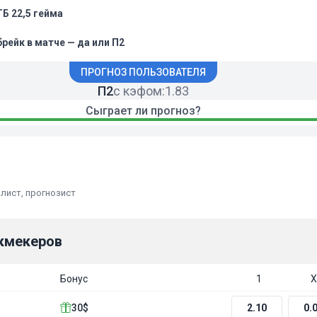
Б 22,5 гейма
брейк в матче — да или П2
ПРОГНОЗ ПОЛЬЗОВАТЕЛЯ
П2
с кэфом:
1.83
Сыграет ли прогноз?
лист, прогнозист
кмекеров
Бонус
1
Х
30$
2.10
0.