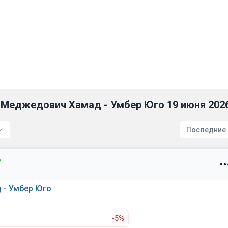
 Меджедович Хамад - Умбер Юго 19 июня 202
Последние
 - Умбер Юго
-5%