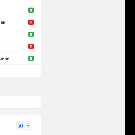
мен
риан