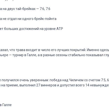
на двух тай-брейках — 7:6, 7:6
а не отдал ни одного брейк-пойнта
еет больших достижений на уровне ATP
азал, что трава входит в число его лучших покрытий. Именно здес
рьере — турнир в Галле, а в разные сезоны стабильно показывал г
 получился очень уверенным: победа над Чиличем со счетом 7:5, 6
 на приеме, выполнил 27 виннеров и допустил всего 14 невынужд
в Галле