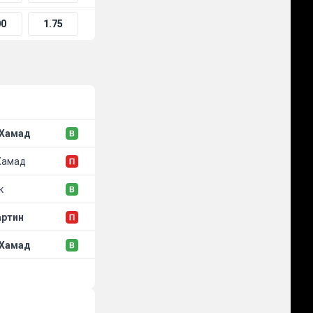
00
1.75
Хамад
Хамад
к
артин
Хамад