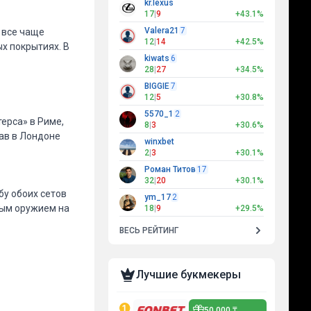
kr.lexus
17
|
9
+43.1%
Valera21
7
 все чаще
12
|
14
+42.5%
х покрытиях. В
kiwats
6
28
|
27
+34.5%
BIGGIE
7
12
|
5
+30.8%
5570_1
2
ерса» в Риме,
8
|
3
+30.6%
рав в Лондоне
winxbet
2
|
3
+30.1%
Роман Титов
17
32
|
20
+30.1%
бу обоих сетов
ym_17
2
вным оружием на
18
|
9
+29.5%
ВЕСЬ РЕЙТИНГ
Лучшие букмекеры
50 000 ₸