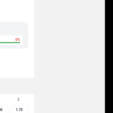
0%
2
00
1.73