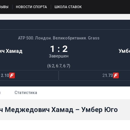
ЗЫВЫ
НОВОСТИ СПОРТА
ШКОЛА СТАВОК
ATP 500. Лондон. Великобритания. Grass
1 : 2
ч Хамад
Умб
Завершен
(6:2, 6:7, 6:7)
1
2.10
2
1.73
ы
Статистика
тч Меджедович Хамад – Умбер Юго