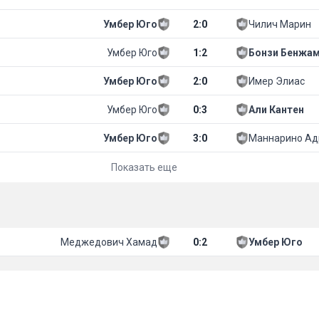
Умбер Юго
2
:
0
Чилич Марин
Умбер Юго
1
:
2
Бонзи Бенжа
Умбер Юго
2
:
0
Имер Элиас
Умбер Юго
0
:
3
Али Кантен
Умбер Юго
3
:
0
Маннарино Ад
Показать еще
Меджедович Хамад
0
:
2
Умбер Юго