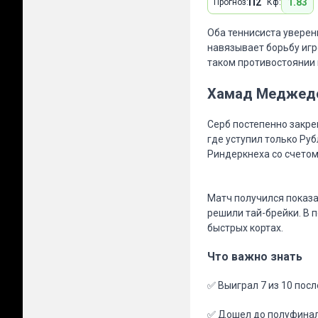
П2
1.83
Прогноз:
Кф:
Оба теннисиста уверен
навязывает борьбу игр
таком противостоянии 
Хамад Меджед
Серб постепенно закре
где уступил только Руб
Риндеркнеха со счетом 7
Матч получился показа
решили тай-брейки. В п
быстрых кортах.
Что важно знать
✅ Выиграл 7 из 10 пос
✅ Дошел до полуфинал