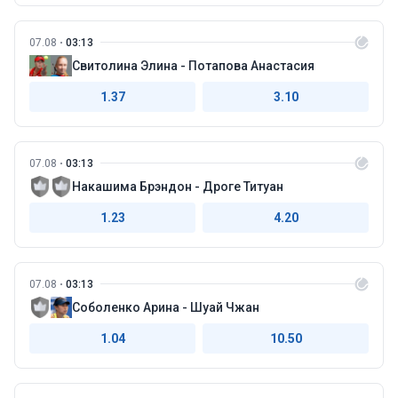
07.08
03:13
Свитолина Элина - Потапова Анастасия
1.37
3.10
07.08
03:13
Накашима Брэндон - Дроге Титуан
1.23
4.20
07.08
03:13
Соболенко Арина - Шуай Чжан
1.04
10.50