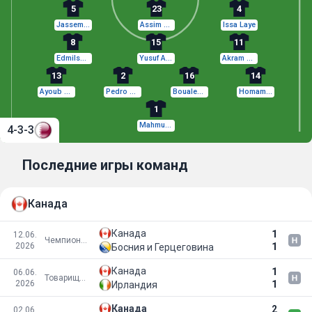
5
23
4
Jassem Gaber Abdulsallam
Assim Madibo
Issa Laye
8
15
11
Edmilson Junior
Yusuf Abdurisag
Akram Afif
13
2
16
14
Ayoub Al Oui
Pedro Miguel
Boualem Khoukhi
Homam Al-Amin
1
Mahmud Abunada
4-3-3
Последние игры команд
Канада
Канада
1
12.06.
Чемпионат мира 2026
2026
1
Босния и Герцеговина
Канада
1
06.06.
Товарищеские матчи
2026
1
Ирландия
Канада
2
02.06.