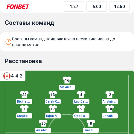
1.27
6.00
12.50
Составы команд
Составы команд появляются за несколько часов до
начала матча
Расстановка
4-4-2
16
Maxime Crépeau
22
13
4
2
Richie Laryea
Derek Cornelius
Luc De Fougerolles
Alistair Johnston
7
17
9
10
Stephen Eustaquio
Tajon Buchanan
Cyle Larin
Jonathan David
20
8
Ali Ahmed
Ismael Koné