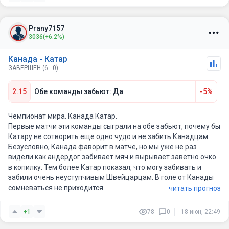
играть агрессивнее, чем в стартовой встрече.
Во-вторых, по составу разница достаточно заметная. У
Prany7157
Канады есть футболисты уровня топ-лиг Европы: Alphonso
3036
(+6.2%)
Davies, Jonathan David, Cyle Larin. Особенно важно, что Дэвис
готов играть, несмотря на опасения по его состоянию перед
Канада - Катар
турниром.
ЗАВЕРШЕН (6 - 0)
В-третьих, стилистически матч очень удобен для хозяев.
2.15
Обе команды забьют: Да
-5%
Канада при Марше играет через высокий прессинг, быстрые
фланги и постоянное давление. Большинство аналитиков
перед игрой отмечают, что именно такая манера крайне
Чемпионат мира. Канада Катар.
неудобна Катару, который предпочитает обороняться низким
Первые матчи эти команды сыграли на обе забьют, почему бы
блоком и ждать ошибок соперника.
Катару не сотворить еще одно чудо и не забить Канадцам.
Безусловно, Канада фаворит в матче, но мы уже не раз
Что касается Катара, то команда уже не выглядит той
видели как андердог забивает мяч и вырывает заветно очко
сборной, которая выиграла Кубок Азии несколько лет назад.
в копилку. Тем более Катар показал, что могу забивать и
Лидеры постарели, скорость переходов в атаку снизилась, а
забили очень неуступчивым Швейцарцам. В голе от Канады
против интенсивного футбола у них регулярно возникают
сомневаться не приходится.
читать прогноз
проблемы. В матче со Швейцарией они больше оборонялись и
практически не навязывали свой футбол.
+1
78
0
18 июн, 22:49
Если почитать англоязычные прогнозы и обсуждения, то