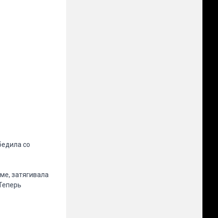
бедила со
ме, затягивала
Теперь