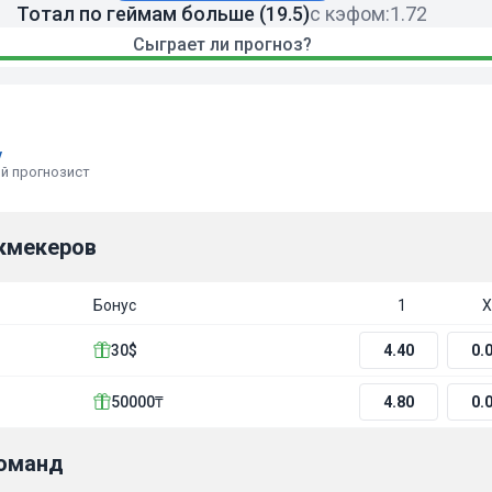
Тотал по геймам больше (19.5)
с кэфом:
1.72
Сыграет ли прогноз?
v
й прогнозист
кмекеров
Бонус
1
Х
30$
4.40
0.
50000₸
4.80
0.
команд