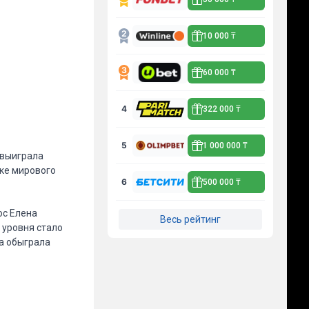
10 000 ₸
60 000 ₸
4
322 000 ₸
5
1 000 000 ₸
 выиграла
чке мирового
6
500 000 ₸
ос Елена
Весь рейтинг
 уровня стало
на обыграла