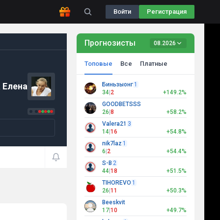
Войти
Регистрация
Прогнозисты
08.2026
Топовые
Все
Платные
 Елена
Биньзыонг
1
34
|
2
+149.2%
GOODBETSSS
26
|
8
+58.2%
Valera21
3
14
|
16
+54.8%
nik7laz
1
6
|
2
+54.4%
S-B
2
44
|
18
+51.5%
TIHOREVO
1
26
|
11
+50.3%
Beeskvit
17
|
10
+49.7%