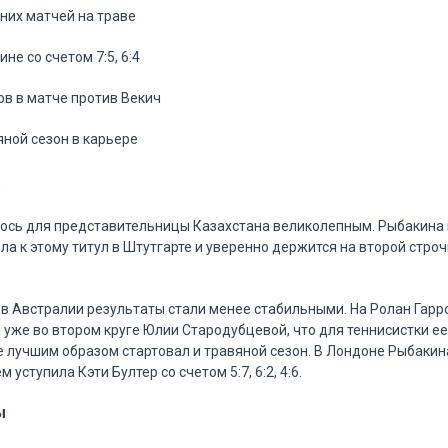
дних матчей на траве
не со счетом 7:5, 6:4
ов в матче против Векич
ной сезон в карьере
а
лось для представительницы Казахстана великолепным. Рыбакина
ила к этому титул в Штутгарте и уверенно держится на второй стро
в Австралии результаты стали менее стабильными. На Ролан Гарр
уже во втором круге Юлии Стародубцевой, что для теннисистки ее
е лучшим образом стартовал и травяной сезон. В Лондоне Рыбаки
 уступила Кэти Бултер со счетом 5:7, 6:2, 4:6.
ы