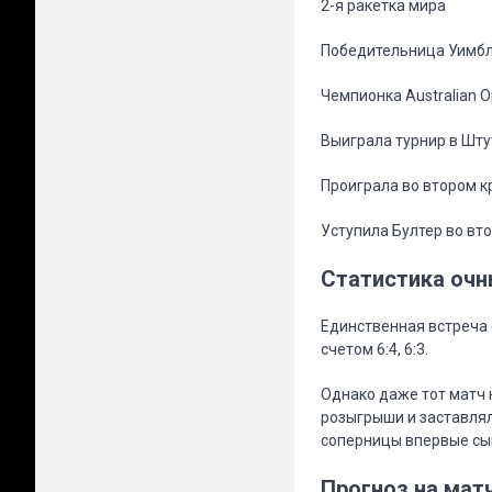
2-я ракетка мира
Победительница Уимб
Чемпионка Australian 
Выиграла турнир в Шту
Проиграла во втором к
Уступила Бултер во вт
Статистика очн
Единственная встреча 
счетом 6:4, 6:3.
Однако даже тот матч 
розыгрыши и заставлял
соперницы впервые сыг
Прогноз на мат