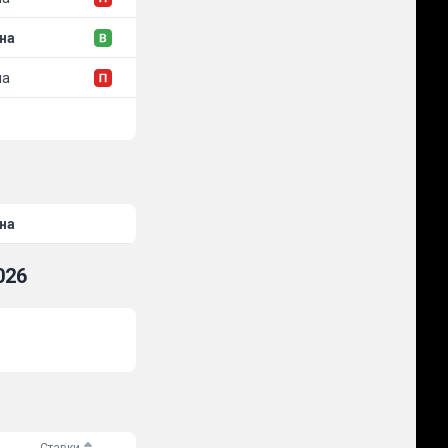
на
на
на
026