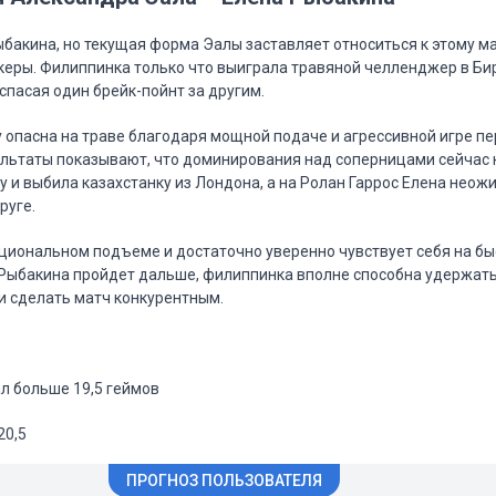
бакина, но текущая форма Эалы заставляет относиться к этому м
еры. Филиппинка только что выиграла травяной челленджер в Би
спасая один брейк-пойнт за другим.
опасна на траве благодаря мощной подаче и агрессивной игре п
льтаты показывают, что доминирования над соперницами сейчас н
у и выбила казахстанку из Лондона, а на Ролан Гаррос Елена неож
руге.
циональном подъеме и достаточно уверенно чувствует себя на б
Рыбакина пройдет дальше, филиппинка вполне способна удержать
и сделать матч конкурентным.
ал больше 19,5 геймов
20,5
ПРОГНОЗ ПОЛЬЗОВАТЕЛЯ