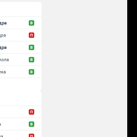
дра
дра
дра
кола
ека
а
на