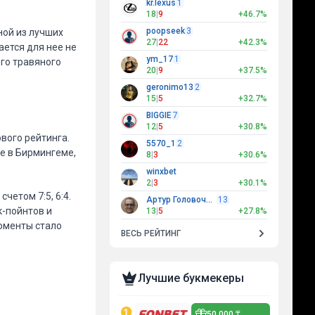
kr.lexus
1
18
|
9
+46.7%
poopseek
3
ной из лучших
27
|
22
+42.3%
ется для нее не
ym_17
1
его травяного
20
|
9
+37.5%
geronimo13
2
15
|
5
+32.7%
BIGGIE
7
12
|
5
+30.8%
вого рейтинга.
5570_1
2
е в Бирмингеме,
8
|
3
+30.6%
winxbet
2
|
3
+30.1%
четом 7:5, 6:4.
Артур Головочесов
13
к-пойнтов и
13
|
5
+27.8%
оменты стало
ВЕСЬ РЕЙТИНГ
Лучшие букмекеры
50 000 ₸