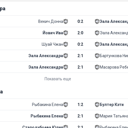
ра
Векич Донна
0
:
2
Эала Алексан
Йович Ива
2
:
0
Эала Алексан
Шуай Чжан
0
:
2
Эала Алексан
Эала Александра
2
:
1
Бартункова Ни
Эала Александра
2
:
1
Масарова Реб
Показать еще
а
Рыбакина Елена
1
:
2
Бултер Кэти
Рыбакина Елена
2
:
1
Мария Татьян
Стародубцева Юлия
2
:
1
Рыбакина Еле