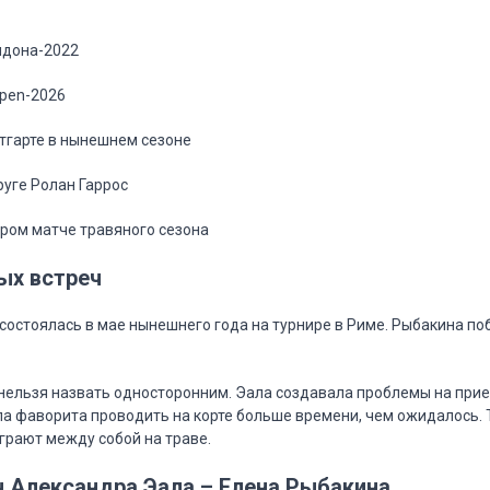
лдона-2022
Open-2026
тгарте в нынешнем сезоне
руге Ролан Гаррос
ором матче травяного сезона
ых встреч
состоялась в мае нынешнего года на турнире в Риме. Рыбакина по
нельзя назвать односторонним. Эала создавала проблемы на прие
а фаворита проводить на корте больше времени, чем ожидалось. 
рают между собой на траве.
ч Александра Эала – Елена Рыбакина