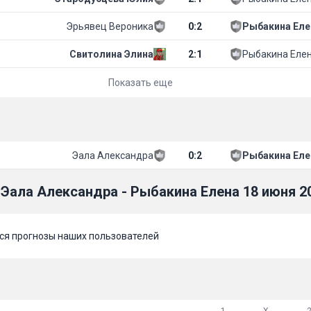
Эрьявец Вероника
0
:
2
Рыбакина Еле
Свитолина Элина
2
:
1
Рыбакина Еле
Показать еще
Эала Александра
0
:
2
Рыбакина Еле
Эала Александра - Рыбакина Елена 18 июня 2
тся прогнозы наших пользователей