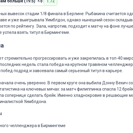
ам больше (19.5)
1.72
Кф:
ных вывесок стадии 1/8 финала в Берлине. Рыбакина считается од
раве и уже выигрывала Уимблдон, однако нынешний сезон складыва
жется по рейтингу. Эала, напротив, подходит к матчу на фоне лучш
е успела взять титул в Бирмингеме.
ла
 стремительно прогрессировать и уже закрепилась в топ-40 миро
последних недель стала победа на крупном травяном челленджер
 побед подряд и завоевала самый серьезный титул в карьере.
ачала очень уверенно. В первом круге она выбила Донну Векич со с
татистика на ключевых мячах: за матч филиппинка спасла 12 брей
ла сопернице сделать брейк. Именно хладнокровие в решающие м
финалисткой Уимблдона.
ы
ного челленджера в Бирмингеме