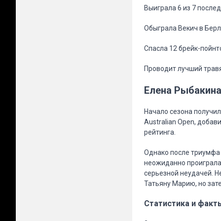
Выиграла 6 из 7 после
Обыграла Векич в Берли
Спасла 12 брейк-пойнт
Проводит лучший травя
Елена Рыбакин
Начало сезона получи
Australian Open, добав
рейтинга.
Однако после триумфа 
неожиданно проиграла 
серьезной неудачей. Н
Татьяну Марию, но затем
Статистика и факт