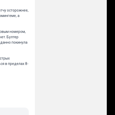
атчу осторожнее,
рмингеме, а
ервым номером,
ет. Бултер
иданно покинула
ыстрых
ся в пределах 8-