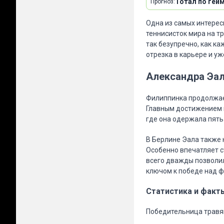
Тотал по гейм
Прогноз:
Одна из самых интерес
теннисисток мира на т
так безупречно, как ка
отрезка в карьере и уж
Александра Эа
Филиппинка продолжает
Главным достижением 
где она одержала пять
В Берлине Эала также н
Особенно впечатляет с
всего дважды позволи
ключом к победе над 
Статистика и факт
Победительница травя