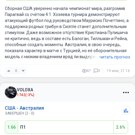
Сборная США уверенно начала чемпионат мира, разгромив
Парагвай со счётом 4:1. Хозяева турнира демонстрируют
атакующий футбол под руководством Маурисио Почеттино, а
поддержка родных трибун в Сиэтле станет дополнительным
стимулом. Даже возможное отсутствие Кристиана Пулишича
не критично, ведь в составе есть Балоган, Тилльман и Рейна,
способные создать моменты. Австралия, в свою очередь,
показала характер в матче с Турцией, но её оборонительная
модель с низким владением вряд ли выдержит постоянное
читать прогноз
давление. Слишком большая разница в классе и глубине
состава. Ожидаем, что США реализуют свой класс и одержат
0
87
0
19 июн, 21:16
победу.
VOLOXA
1742
(-3%)
США - Австралия
ЗАВЕРШЕН (2 - 0)
1.66
П1
2.6%