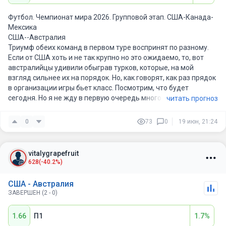
Футбол. Чемпионат мира 2026. Групповой этап. США-Канада-
Мексика
США--Австралия
Триумф обеих команд в первом туре воспринят по разному.
Если от США хоть и не так крупно но это ожидаемо, то, вот
австралийцы удивили обыграв турков, которые, на мой
взгляд сильнее их на порядок. Но, как говорят, как раз прядок
в организации игры бьет класс. Посмотрим, что будет
сегодня. Но я не жду в первую очередь много голов. Команды,
читать прогноз
в случае ничьи, выходят в плей офф. Вот только в случае
победы, США останется на плей офф с родным стадионом. А
0
73
0
19 июн, 21:24
значит американцы будут заряжены на победу. Думаю они
выиграют, но не крупно.
vitalygrapefruit
628
(-40.2%)
США - Австралия
ЗАВЕРШЕН (2 - 0)
1.66
П1
1.7%