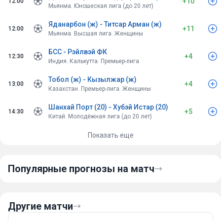
как минимум дважды поразят ворота соперника. Поэтому
+10
12:00
Мьянма. Юношеская лига (до 20 лет)
оптимальной ставкой выглядит индивидуальный тотал
сборной США больше 1.5 гола.
Яданарбон (ж) - Титсар Арман (ж)
+11
12:00
Мьянма. Высшая лига. Женщины
:
БСС - Рэйлвэй ФК
+4
12:30
Индия. Калькутта. Премьер-лига
Тобол (ж) - Кызылжар (ж)
+4
13:00
Казахстан. Премьер-лига. Женщины
Шанхай Порт (20) - Хубэй Истар (20)
+5
14:30
Китай. Молодёжная лига (до 20 лет)
Показать еще
Популярные прогнозы на матч
Другие матчи