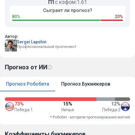
П1
с кэфом:
1.61
Сыграет ли прогноз?
80%
20%
Автор:
Sergei Lapshin
Профессиональный прогнозист
Прогноз от ИИ
Прогноз Робобета
Прогноз Букмекеров
73%
15%
12%
Победа 1
Ничья
Победа 2
* Робобет - алгоритм прогнозирования матчей
Коэффициенты букмекеров