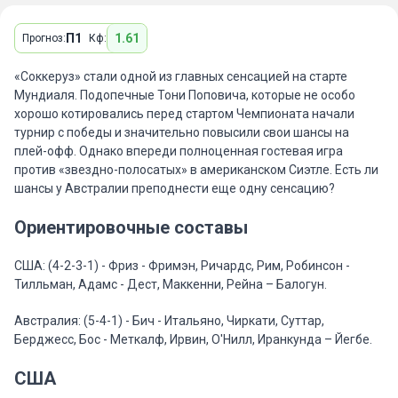
П1
1.61
Прогноз:
Кф:
«Соккеруз» стали одной из главных сенсацией на старте
Мундиаля. Подопечные Тони Поповича, которые не особо
хорошо котировались перед стартом Чемпионата начали
турнир с победы и значительно повысили свои шансы на
плей-офф. Однако впереди полноценная гостевая игра
против «звездно-полосатых» в американском Сиэтле. Есть ли
шансы у Австралии преподнести еще одну сенсацию?
Ориентировочные составы
США: (4-2-3-1) - Фриз - Фримэн, Ричардс, Рим, Робинсон -
Тилльман, Адамс - Дест, Маккенни, Рейна – Балогун.
Австралия: (5-4-1) - Бич - Итальяно, Чиркати, Суттар,
Берджесс, Бос - Меткалф, Ирвин, О'Нилл, Иранкунда – Йегбе.
США