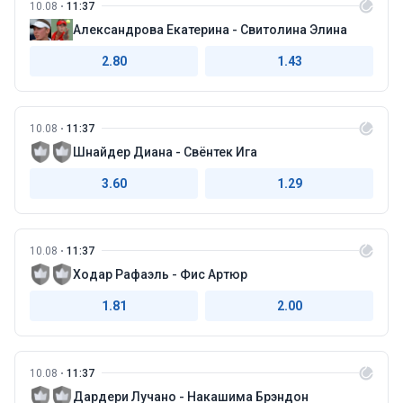
10.08
11:37
Александрова Екатерина - Свитолина Элина
2.80
1.43
10.08
11:37
Шнайдер Диана - Свёнтек Ига
3.60
1.29
10.08
11:37
Ходар Рафаэль - Фис Артюр
1.81
2.00
10.08
11:37
Дардери Лучано - Накашима Брэндон