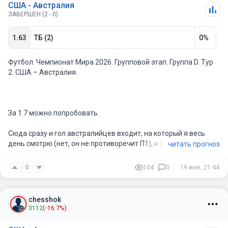
США - Австралия
ЗАВЕРШЕН (2 - 0)
1.63
ТБ (2)
0%
Футбол. Чемпионат Мира 2026. Групповой этап. Группа D. Тур
2. США – Австралия.
За 1.7 можно попробовать.
Сюда сразу и гол австралийцев входит, на который я весь
день смотрю (нет, он не противоречит П1), и минумум двуха
читать прогноз
от американцев, которая ей потребуется для победы. В 1:0,
0:0 тем более – не верю.
0
104
0
19 июн, 21:44
США играет в атаку, раскрывает очень много зон, и у
Австралии с её контрвыпадами шансов будет ещё больше,
chesshok
чем с Турцией.
3112
(-16.7%)
Мой прогноз: ТБ (2)