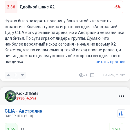
2.36
Двойной шанс X2
-5%
Нужно было потерять половину банка, чтобы изменить
стратегию. Хозяева турнира играют сегодня с Австралией.
Да, у США есть домашняя арена, но и Австралия не мальчики
для битья. По сути играют лидеры группы. Думаю, что
наиболее вероятный исход сегодня - ничья, но возьму Х2.
Кажется, что по силам команд такой исход вполне реален, и
ничья должна в целом устроить обе стороны сегодняшнего
поединка
читать прогноз
0
71
0
19 июн, 21:32
KickOffBets
2930
(-6.5%)
США - Австралия
ЗАВЕРШЕН (2 - 0)
1.65
П1
1.9%