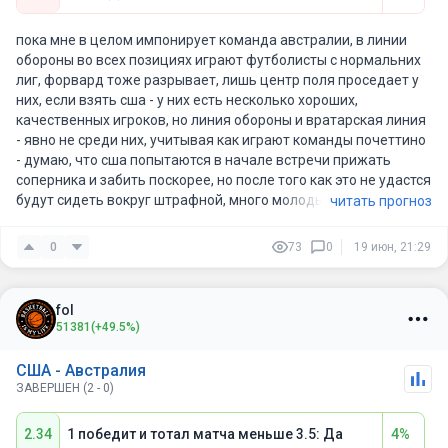
Итог: победа США
пока мне в целом импонирует команда австралии, в линии
обороны во всех позициях играют футболисты с нормальних
лиг, форвард тоже разрывает, лишь центр поля проседает у
них, если взять сша - у них есть несколько хороших,
качественных игроков, но линия обороны и вратарская линия
- явно не среди них, учитывая как играют команды почеттино
- думаю, что сша попытаются в начале встречи прижать
соперника и забить поскорее, но после того как это не удастся
будут сидеть вокруг штрафной, много молодых игроков,
читать прогноз
поэтому будут терять мяч и привозить на свои ворота, в
результате 1 мяч точно влетит, а вот будет ли больше совсем
0
73
0
19 июн, 21:29
скоро узнаем
fol
51381
(+49.5%)
США - Австралия
ЗАВЕРШЕН (2 - 0)
2.34
1 победит и тотал матча меньше 3.5: Да
4%