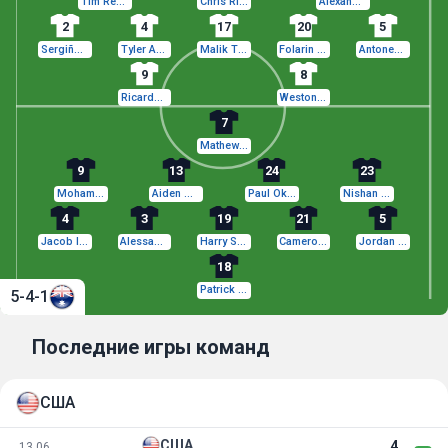
Tim Ream
Chris Richards
Alexander Freeman
2
4
17
20
5
Sergiño Dest
Tyler Adams
Malik Tillman
Folarin Balogun
Antonee Robinson
9
8
Ricardo Pepi
Weston McKennie
7
Mathew Leckie
9
13
24
23
Mohamed Touré
Aiden O Neill
Paul Okon-Engstler
Nishan Velupillay
4
3
19
21
5
Jacob Italiano
Alessandro Circati
Harry Souttar
Cameron Burgess
Jordan Bos
18
Patrick Beach
5-4-1
Последние игры команд
США
США
4
13.06.