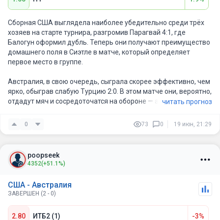
Сборная США выглядела наиболее убедительно среди трёх
хозяев на старте турнира, разгромив Парагвай 4:1, где
Балогун оформил дубль. Теперь они получают преимущество
домашнего поля в Сиэтле в матче, который определяет
первое место в группе.
Австралия, в свою очередь, сыграла скорее эффективно, чем
ярко, обыграв слабую Турцию 2:0. В этом матче они, вероятно,
отдадут мяч и сосредоточатся на обороне — а это как раз тот
читать прогноз
сценарий, где есть риск для форы, ведь победа США 1:0 не
проходит по гандикапу.
0
73
0
19 июн, 21:29
Однако при коэффициенте выше равных я получаю ценность,
делая ставку на более острую и динамичную в атаке команду,
poopseek
играющую дома и мотивированную выиграть группу, а не
4352
(+51.1%)
играть на удержание результата. Линия −1.0, оцениваемая
рынком примерно в 46–50%, недооценивает вероятность
США - Австралия
того, что команда, недавно забившая четыре мяча
ЗАВЕРШЕН (2 - 0)
представителю КОНМЕБОЛ, сумеет вскрыть компактную
оборону.
2.80
ИТБ2 (1)
-3%