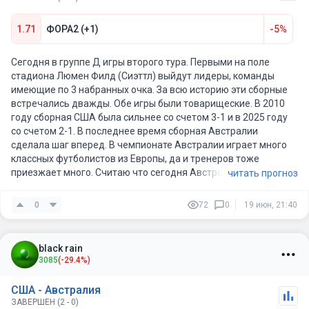
1.71
ФОРА2 (+1)
-5%
Сегодня в группе Д игры второго тура. Первыми на поле
стадиона Люмен Филд (Сиэттл) выйдут лидеры, команды
имеющие по 3 набранных очка. За всю историю эти сборные
встречались дважды. Обе игры были товарищеские. В 2010
году сборная США была сильнее со счетом 3-1 и в 2025 году
со счетом 2-1. В последнее время сборная Австралии
сделала шаг вперед. В чемпионате Австралии играет много
классных футболистов из Европы, да и тренеров тоже
приезжает много. Считаю что сегодня Австралия может
читать прогноз
удивить и отобрать очки у сборной США иои же на край
проиграть с разницей не более чем в один мяч. Предлагаю
0
72
0
19 июн, 21:40
взять фору 2 (+1) за 1,75 в игре.
black rain
3085
(-29.4%)
США - Австралия
ЗАВЕРШЕН (2 - 0)