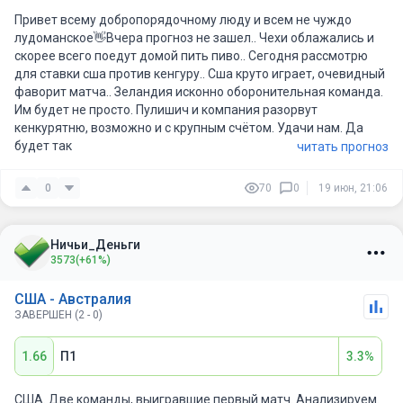
Привет всему добропорядочному люду и всем не чуждо
лудоманское👋Вчера прогноз не зашел.. Чехи облажались и
скорее всего поедут домой пить пиво.. Сегодня рассмотрю
для ставки сша против кенгуру.. Сша круто играет, очевидный
фаворит матча.. Зеландия исконно оборонительная команда.
Им будет не просто. Пулишич и компания разорвут
кенкурятню, возможно и с крупным счётом. Удачи нам. Да
будет так
читать прогноз
0
70
0
19 июн, 21:06
Ничьи_Деньги
3573
(+61%)
США - Австралия
ЗАВЕРШЕН (2 - 0)
1.66
П1
3.3%
США. Две команды, выигравшие первый матч. Анализируем.