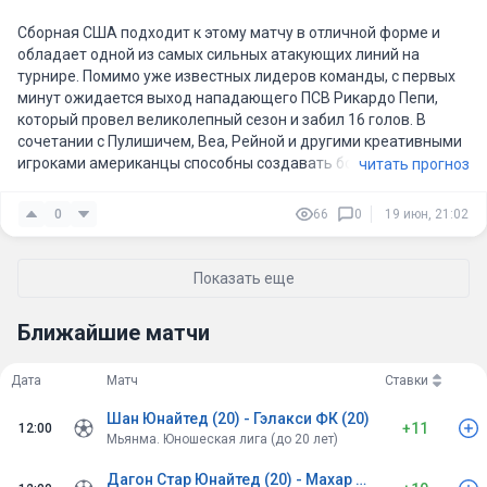
Сборная США подходит к этому матчу в отличной форме и
обладает одной из самых сильных атакующих линий на
турнире. Помимо уже известных лидеров команды, с первых
минут ожидается выход нападающего ПСВ Рикардо Пепи,
который провел великолепный сезон и забил 16 голов. В
сочетании с Пулишичем, Веа, Рейной и другими креативными
игроками американцы способны создавать большое
читать прогноз
количество опасных моментов.
0
66
0
19 июн, 21:02
Для хозяев это очень важный матч в борьбе за первое место
в группе, поэтому ждать осторожного футбола не приходится.
США наверняка постараются захватить инициативу уже с
Показать еще
первых минут, будут активно прессинговать и постоянно
нагружать оборону Австралии.
Ближайшие матчи
Австралийцы умеют бороться, но по подбору исполнителей
заметно уступают сопернику, а против команды такого
Дата
Матч
Ставки
уровня их защитной линии будет крайне тяжело
Шан Юнайтед (20) - Гэлакси ФК (20)
выдерживать высокий темп на протяжении всей встречи.
+11
12:00
Мьянма. Юношеская лига (до 20 лет)
Ожидаю, что США начнут доминировать с первого тайма и
Дагон Стар Юнайтед (20) - Махар Юнайтед (20)