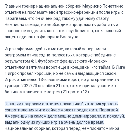
Главный тренер национальной сборной Маурисио Почеттино
отметил на послематчевой пресс-конференции после игры с
Парагваем, что он очень рад такому удачному старту
Чемпионата мира, но необходимо продолжать работать и
главное не выделять кого-то из футболистов, хотя сильный
акцент сделан на Фоларина Балогуна.
Игрок оформил дубль в матче, который завершился
разгромом от «звездно-полосатых», которые победили с
результатом 4:1. Футболист французского «Монако»
отметился взятиями ворот еще в концовке 1-го тайма. В Лиге
1 игрок провел хороший, но не самый выдающийся сезон.
Игрок отметился 13-ю взятиями ворот, но для сравнения в
турнире 2022/23 он забил 21 гол, хотя и принял участие в
большем количестве встреч (21 против 13).
Главным вопросом остается насколько был велик уровень
сопротивления и что сейчас может предложить Парагвай.
Амерканцы на самом деле мощно доминировали, и, пожалуй,
выдали одну из лучших игр за очень долгое время.
Национальная сборная, которая перед Чемпионатом мира