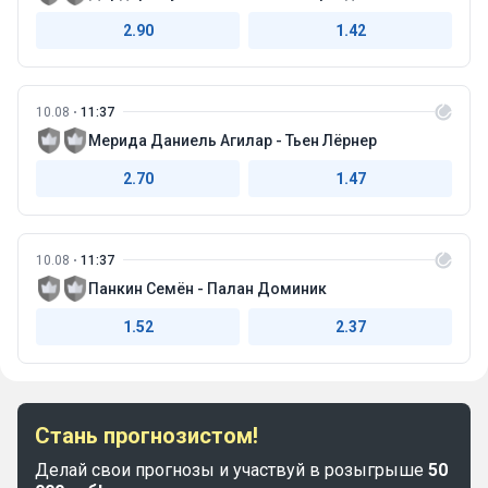
2.90
1.42
10.08
11:37
Мерида Даниель Агилар - Тьен Лёрнер
2.70
1.47
10.08
11:37
Панкин Семён - Палан Доминик
1.52
2.37
Стань прогнозистом!
Делай свои прогнозы и участвуй в розыгрыше
50