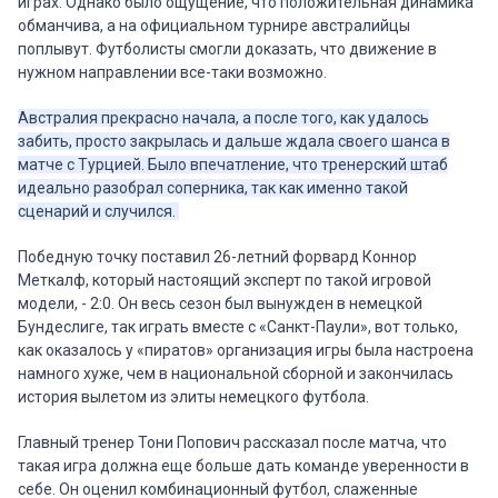
играх. Однако было ощущение, что положительная динамика
обманчива, а на официальном турнире австралийцы
поплывут. Футболисты смогли доказать, что движение в
нужном направлении все-таки возможно.
Австралия прекрасно начала, а после того, как удалось
забить, просто закрылась и дальше ждала своего шанса в
матче с Турцией. Было впечатление, что тренерский штаб
идеально разобрал соперника, так как именно такой
сценарий и случился.
Победную точку поставил 26-летний форвард Коннор
Меткалф, который настоящий эксперт по такой игровой
модели, - 2:0. Он весь сезон был вынужден в немецкой
Бундеслиге, так играть вместе с «Санкт-Паули», вот только,
как оказалось у «пиратов» организация игры была настроена
намного хуже, чем в национальной сборной и закончилась
история вылетом из элиты немецкого футбола.
Главный тренер Тони Попович рассказал после матча, что
такая игра должна еще больше дать команде уверенности в
себе. Он оценил комбинационный футбол, слаженные