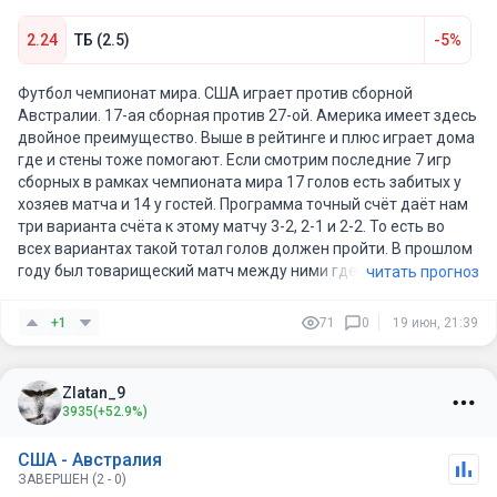
2.24
ТБ (2.5)
-5%
Футбол чемпионат мира. США играет против сборной
Австралии. 17-ая сборная против 27-ой. Америка имеет здесь
двойное преимущество. Выше в рейтинге и плюс играет дома
где и стены тоже помогают. Если смотрим последние 7 игр
сборных в рамках чемпионата мира 17 голов есть забитых у
хозяев матча и 14 у гостей. Программа точный счёт даёт нам
три варианта счёта к этому матчу 3-2, 2-1 и 2-2. То есть во
всех вариантах такой тотал голов должен пройти. В прошлом
году был товарищеский матч между ними где США выиграла
читать прогноз
2-1 (не исключается повтор такого счёта и сегодня тоже).
Хозяева уверенно победили Парагвая в прошлом матче 4-1.
+1
71
0
19 июн, 21:39
Австралия же брал вверх над турецкой сборной 2-0.
Zlatan_9
3935
(+52.9%)
США - Австралия
ЗАВЕРШЕН (2 - 0)