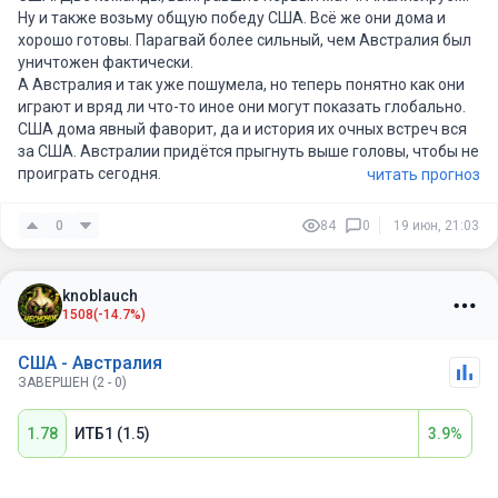
Ну и также возьму общую победу США. Всё же они дома и
хорошо готовы. Парагвай более сильный, чем Австралия был
уничтожен фактически.
А Австралия и так уже пошумела, но теперь понятно как они
играют и вряд ли что-то иное они могут показать глобально.
США дома явный фаворит, да и история их очных встреч вся
за США. Австралии придётся прыгнуть выше головы, чтобы не
проиграть сегодня.
читать прогноз
0
84
0
19 июн, 21:03
knoblauch
1508
(-14.7%)
США - Австралия
ЗАВЕРШЕН (2 - 0)
1.78
ИТБ1 (1.5)
3.9%