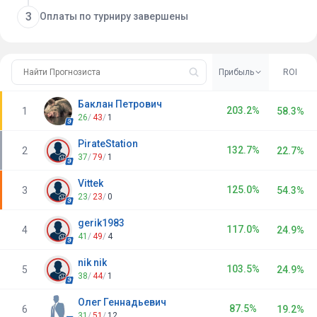
3
Оплаты по турниру завершены
Прибыль
ROI
Баклан Петрович
203.2%
1
58.3%
26
/
43
/
1
PirateStation
132.7%
2
22.7%
37
/
79
/
1
Vittek
125.0%
3
54.3%
23
/
23
/
0
gerik1983
117.0%
4
24.9%
41
/
49
/
4
nik nik
103.5%
5
24.9%
38
/
44
/
1
Олег Геннадьевич
87.5%
6
19.2%
31
/
51
/
12