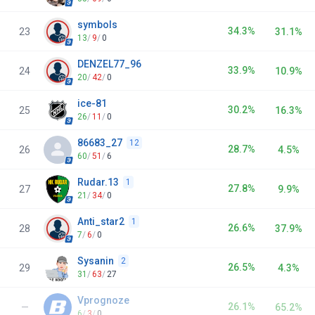
symbols
34.3%
23
31.1%
13
/
9
/
0
DENZEL77_96
33.9%
24
10.9%
20
/
42
/
0
ice-81
30.2%
25
16.3%
26
/
11
/
0
86683_27
12
28.7%
26
4.5%
60
/
51
/
6
Rudar.13
1
27.8%
27
9.9%
21
/
34
/
0
Anti_star2
1
26.6%
28
37.9%
7
/
6
/
0
Sysanin
2
26.5%
29
4.3%
31
/
63
/
27
Vprognoze
26.1%
—
65.2%
6
/
3
/
0