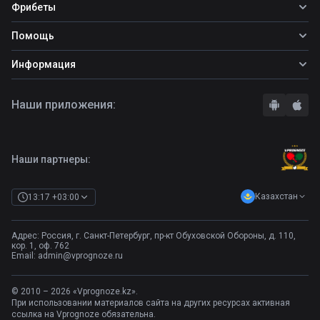
Все прогнозы
Фрибеты
Топ ставок
Фрибеты
Помощь
Прогнозы на футбол
Фрибет Ubet
Прогнозы на теннис
Школа ставок
Информация
Фрибет Фонбет
Прогнозы на хоккей
Вопросы и ответы
Фрибет Париматч
О сайте
Стратегии
Наши приложения:
Фрибет Олимпбет
Правила
Бонусы букмекеров
Комментарии
Отзывы о БК
Контакты
Полная версия
Наши партнеры:
Казахстан
13:17 +03:00
Адрес: Россия, г. Санкт-Петербург, пр-кт Обуховской Обороны, д. 110,
кор. 1, оф. 762
Email:
admin@vprognoze.ru
© 2010 – 2026 «Vprognoze.kz».
При использовании материалов сайта на других ресурсах активная
ссылка на Vprognoze обязательна.