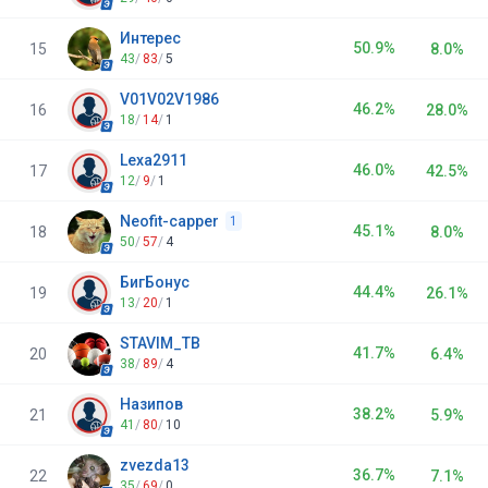
Интерес
50.9%
15
8.0%
43
/
83
/
5
V01V02V1986
46.2%
16
28.0%
18
/
14
/
1
Lexa2911
46.0%
17
42.5%
12
/
9
/
1
Neofit-capper
1
45.1%
18
8.0%
50
/
57
/
4
БигБонус
44.4%
19
26.1%
13
/
20
/
1
STAVIM_TB
41.7%
20
6.4%
38
/
89
/
4
Назипов
38.2%
21
5.9%
41
/
80
/
10
zvezda13
36.7%
22
7.1%
35
/
69
/
0