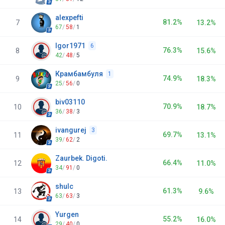
alexpefti
81.2%
7
13.2%
67
/
58
/
1
Igor1971
6
76.3%
8
15.6%
42
/
48
/
5
Крамбамбуля
1
74.9%
9
18.3%
25
/
56
/
0
biv03110
70.9%
10
18.7%
36
/
38
/
3
ivangurej
3
69.7%
11
13.1%
39
/
62
/
2
Zaurbek. Digoti.
66.4%
12
11.0%
34
/
91
/
0
shulc
61.3%
13
9.6%
63
/
63
/
3
Yurgen
55.2%
14
16.0%
29
/
40
/
0