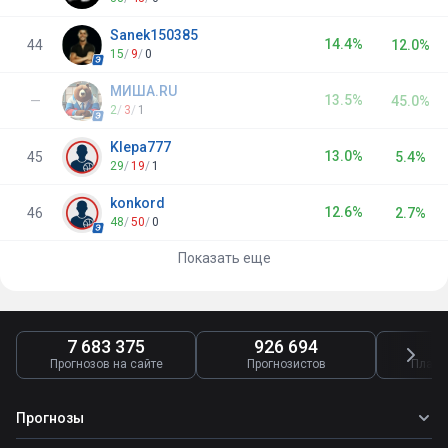
Sanek150385
14.4%
44
12.0%
15
/
9
/
0
МИША.RU
13.5%
—
45.0%
2
/
3
/
1
Klepa777
13.0%
45
5.4%
29
/
19
/
1
konkord
12.6%
46
2.7%
48
/
50
/
0
Показать еще
7 683 375
926 694
4
Прогнозов на сайте
Прогнозистов
Платн
Прогнозы