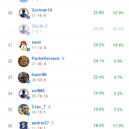
Gorman14
25.8%
30
13.9%
21
/
16
/
0
DAZAL V
25.4%
—
63.5%
7
/
0
/
1
swot
24.5%
31
14.4%
17
/
13
/
4
PacheVersace
6
24.1%
32
5.9%
27
/
45
/
4
topor86
22.4%
33
5.7%
28
/
53
/
0
sol885
19.9%
34
3.2%
30
/
78
/
16
Стас_7
2
19.0%
35
7.3%
30
/
19
/
1
andrei27
1
18.4%
36
11.9%
11
/
18
/
1