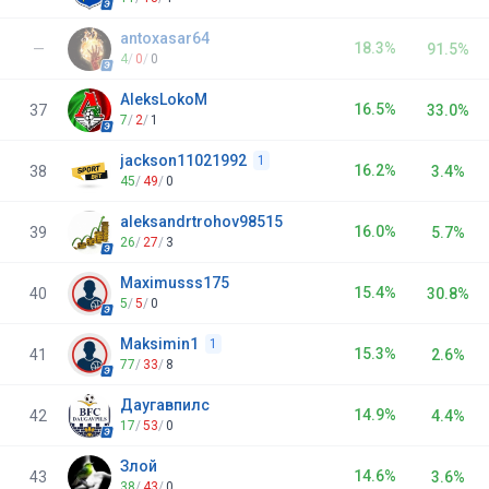
antoxasar64
18.3%
—
91.5%
4
/
0
/
0
AleksLokoM
16.5%
37
33.0%
7
/
2
/
1
jackson11021992
1
16.2%
38
3.4%
45
/
49
/
0
aleksandrtrohov98515
16.0%
39
5.7%
26
/
27
/
3
Maximusss175
15.4%
40
30.8%
5
/
5
/
0
Maksimin1
1
15.3%
41
2.6%
77
/
33
/
8
Даугавпилс
14.9%
42
4.4%
17
/
53
/
0
Злой
14.6%
43
3.6%
38
/
43
/
0