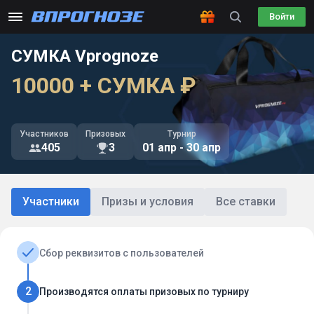
Войти
СУМКА Vprognoze
10000 + СУМКА ₽
Участников
Призовых
Турнир
405
3
01 апр - 30 апр
Участники
Призы и условия
Все ставки
Сбор реквизитов с пользователей
2
Производятся оплаты призовых по турниру