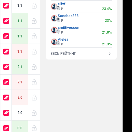
elfxf
1:1
7
0 ₽
23.4%
Sanchez888
8
0 ₽
23%
1:1
smittivesson
9
0 ₽
21.8%
1:1
Alelea
10
0 ₽
21.3%
1:1
ВЕСЬ РЕЙТИНГ
2:1
2:1
2:0
2:0
0:0