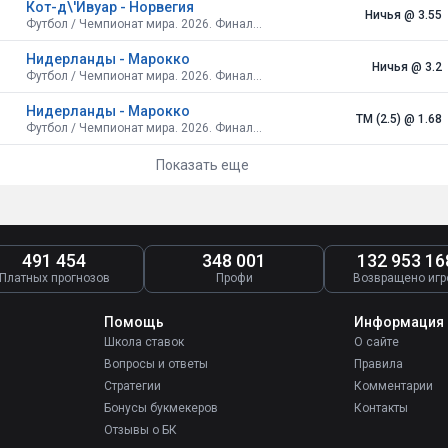
Кот-д\'Ивуар - Норвегия
Ничья
@ 3.55
Футбол / Чемпионат мира. 2026. Финальный турнир. США, Канада, Мексика. Плей-офф. 1/16 финала
Нидерланды - Марокко
Ничья
@ 3.2
Футбол / Чемпионат мира. 2026. Финальный турнир. США, Канада, Мексика. Плей-офф. 1/16 финала
Нидерланды - Марокко
ТМ (2.5)
@ 1.68
Футбол / Чемпионат мира. 2026. Финальный турнир. США, Канада, Мексика. Плей-офф. 1/16 финала
Показать еще
491 454
348 001
132 953 16
Платных прогнозов
Профи
Возвращено игр
Помощь
Информация
Школа ставок
О сайте
Вопросы и ответы
Правила
Стратегии
Комментарии
Бонусы букмекеров
Контакты
Отзывы о БК