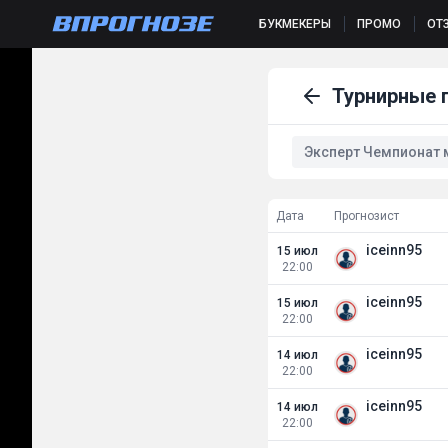
БУКМЕКЕРЫ
ПРОМО
ОТ
Турнирные 
Эксперт Чемпионат ми
Дата
Прогнозист
iceinn95
15 июл
22:00
iceinn95
15 июл
22:00
iceinn95
14 июл
22:00
iceinn95
14 июл
22:00