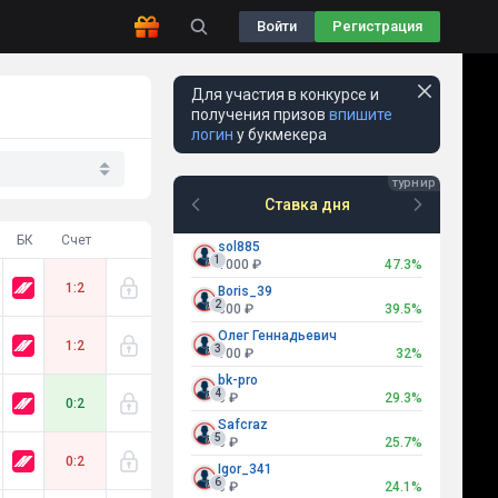
Войти
Регистрация
Для участия в конкурсе и
получения призов
впишите
логин
у букмекера
Ставка дня
БК
Счет
sol885
1
1000 ₽
47.3%
1:2
Boris_39
2
800 ₽
39.5%
Олег Геннадьевич
1:2
3
700 ₽
32%
bk-pro
4
0 ₽
29.3%
0:2
Safcraz
5
0 ₽
25.7%
0:2
Igor_341
6
0 ₽
24.1%