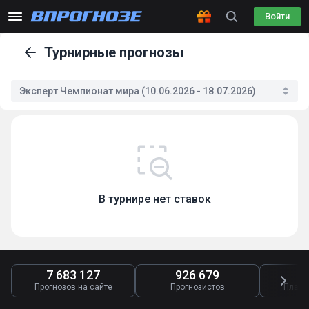
Войти
Турнирные прогнозы
Эксперт Чемпионат мира (10.06.2026 - 18.07.2026)
В турнире нет ставок
7 683 127
926 679
4
Прогнозов на сайте
Прогнозистов
Платн