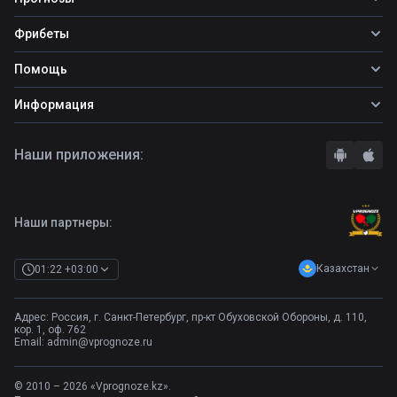
Все прогнозы
Фрибеты
Топ ставок
Фрибеты
Помощь
Прогнозы на футбол
Фрибет Ubet
Прогнозы на теннис
Школа ставок
Информация
Фрибет Фонбет
Прогнозы на хоккей
Вопросы и ответы
Фрибет Париматч
О сайте
Стратегии
Наши приложения:
Фрибет Олимпбет
Правила
Бонусы букмекеров
Комментарии
Отзывы о БК
Контакты
Полная версия
Наши партнеры:
Казахстан
01:22 +03:00
Адрес: Россия, г. Санкт-Петербург, пр-кт Обуховской Обороны, д. 110,
кор. 1, оф. 762
Email:
admin@vprognoze.ru
© 2010 – 2026 «Vprognoze.kz».