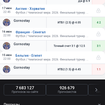
Да
@ 6.9
17 июн
Англия - Хорватия
22:45
Футбол / Чемпионат мира. 2026. Финальный турнир. США, Канада, Мексика. Групповой этап
Gornostay
ИТБ1 (2.5)
@ 4.05
4:2
16 июн
Франция - Сенегал
22:00
Футбол / Чемпионат мира. 2026. Финальный турнир. США, Канада, Мексика. Групповой этап
Gornostay
Точный счет 3:1
@ 12.5
3:1
15 июн
Бельгия - Египет
22:00
Футбол / Чемпионат мира. 2026. Финальный турнир. США, Канада, Мексика. Групповой этап
Gornostay
ИТБ2 (1.5)
@ 4.45
1:1
7 683 127
926 679
4
Прогнозов на сайте
Прогнозистов
Платн
Прогнозы