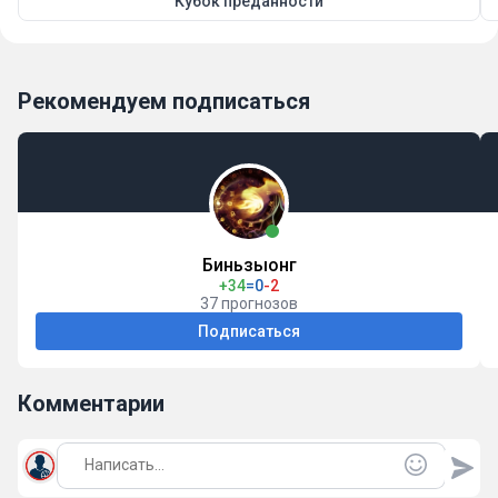
Кубок преданности
Рекомендуем подписаться
Биньзыонг
+34
=0
-2
37 прогнозов
Подписаться
Комментарии