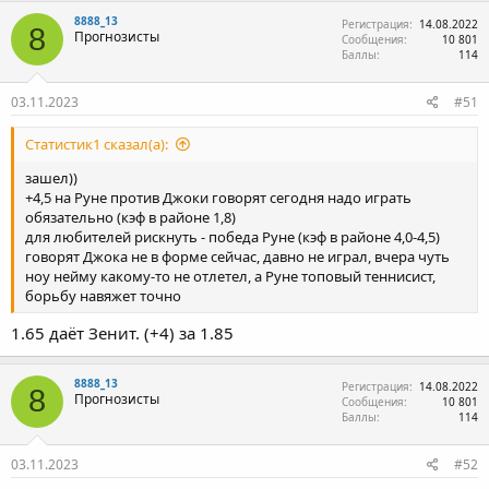
к
8888_13
Регистрация
14.08.2022
8
ц
Прогнозисты
Сообщения
10 801
и
Баллы
114
и
:
03.11.2023
#51
Статистик1 сказал(а):
зашел))
+4,5 на Руне против Джоки говорят сегодня надо играть
обязательно (кэф в районе 1,8)
для любителей рискнуть - победа Руне (кэф в районе 4,0-4,5)
говорят Джока не в форме сейчас, давно не играл, вчера чуть
ноу нейму какому-то не отлетел, а Руне топовый теннисист,
борьбу навяжет точно
1.65 даёт Зенит. (+4) за 1.85
8888_13
Регистрация
14.08.2022
8
Прогнозисты
Сообщения
10 801
Баллы
114
03.11.2023
#52