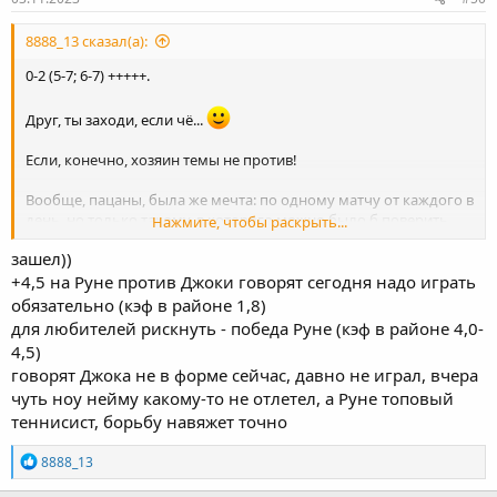
8888_13 сказал(а):
0-2 (5-7; 6-7) +++++.
Друг, ты заходи, если чё...
Если, конечно, хозяин темы не против!
Вообще, пацаны, была же мечта: по одному матчу от каждого в
день, но только такому, в которого можно было б поверить,
Нажмите, чтобы раскрыть...
как в родного брата!
зашел))
+4,5 на Руне против Джоки говорят сегодня надо играть
Но всем некогда...
обязательно (кэф в районе 1,8)
для любителей рискнуть - победа Руне (кэф в районе 4,0-
4,5)
говорят Джока не в форме сейчас, давно не играл, вчера
чуть ноу нейму какому-то не отлетел, а Руне топовый
теннисист, борьбу навяжет точно
Р
8888_13
е
а