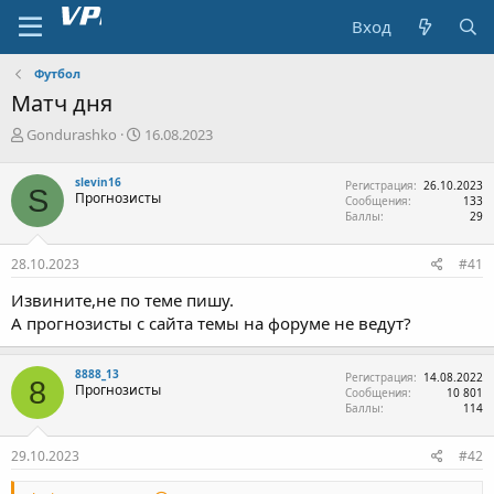
Вход
Футбол
Матч дня
А
Д
Gondurashko
16.08.2023
в
а
т
т
slevin16
Регистрация
26.10.2023
S
о
а
Прогнозисты
Сообщения
133
р
н
Баллы
29
т
а
е
ч
28.10.2023
#41
м
а
ы
л
Извините,не по теме пишу.
а
А прогнозисты с сайта темы на форуме не ведут?
8888_13
Регистрация
14.08.2022
8
Прогнозисты
Сообщения
10 801
Баллы
114
29.10.2023
#42