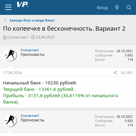
Вход
Заведи блог и веди банк!
По копеечке в бесконечность. Вариант 2
А
Д
Статистик1
23.06.2025
в
а
т
т
Статистик1
Регистрация
26.10.2021
о
а
Прогнозисты
Сообщения
5 692
р
н
Баллы
114
т
а
е
ч
17.04.2026
#2 081
м
а
ы
л
Начальный банк - 10230 рублей.
а
Текущий банк - 13361,6 рублей.
Прибыль - 3131,6 рублей (30,6119% от начального
банка).
Статистик1
Регистрация
26.10.2021
Прогнозисты
Сообщения
5 692
Баллы
114