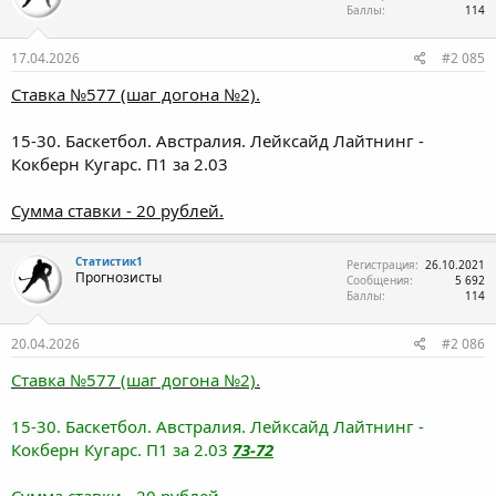
и
Баллы
114
и
:
17.04.2026
#2 085
Ставка №577 (шаг догона №2).
15-30. Баскетбол. Австралия. Лейксайд Лайтнинг -
Кокберн Кугарс. П1 за 2.03
Сумма ставки - 20 рублей.
Статистик1
Регистрация
26.10.2021
Прогнозисты
Сообщения
5 692
Баллы
114
20.04.2026
#2 086
Ставка №577 (шаг догона №2).
15-30. Баскетбол. Австралия. Лейксайд Лайтнинг -
Кокберн Кугарс. П1 за 2.03
73-72