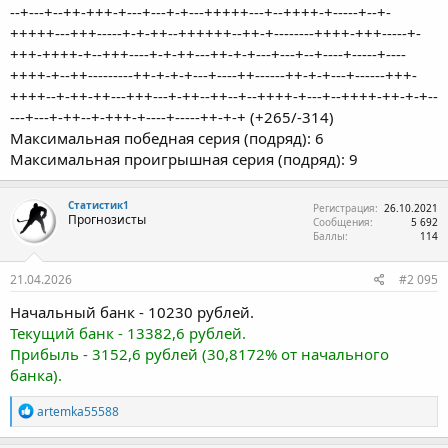
--+---+--++-+++-+---+---+-+---+++++---+--++++-+-----+--+-
+++++---+++-----+-+-++--++++++--++-+--------++++-+++-----+-
+++-++++-+--+++----+-+-++---++-+-+---+---+--+----+-----+----
++++-+--++---------++-+-+-+---+----++------++-+-+---+------+++-
++++--+-++-++---+++---+-++--++--+--++++-+---+--++++-++-+-+--
---+---+-++--+-+++-+----+-----++-+-+ (+265/-314)
Максимальная победная серия (подряд): 6
Максимальная проигрышная серия (подряд): 9
Статистик1
Регистрация
26.10.2021
Прогнозисты
Сообщения
5 692
Баллы
114
21.04.2026
#2 095
Начальный банк - 10230 рублей.
Текущий банк - 13382,6 рублей.
Прибыль - 3152,6 рублей (30,8172% от начального
банка).
Р
artemka55588
е
а