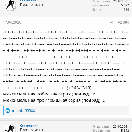
Статистик1
Регистрация
26.10.2021
Прогнозисты
Сообщения
5 692
Баллы
114
17.04.2026
#2 084
-++-+---+-++---+--+-+--++-+++--++-+-+--+-+-----++++-+++--++---
--++----+-++---++--+-+++-+-+++-+-+-++--+--+--++-+--+--++-+---
+--+++-+-++-++++---+----+--+------++-+++--+-+-+--+-++-++-----+-
+-+-+++---++-++++-+--+-+--++--+++-++++++-+-+-+++--+-++-+--
--+---+--++-+++-+---+---+-+---+++++---+--++++-+-----+--+-
+++++---+++-----+-+-++--++++++--++-+--------++++-+++-----+-
+++-++++-+--+++----+-+-++---++-+-+---+---+--+----+-----+----
++++-+--++---------++-+-+-+---+----++------++-+-+---+------+++-
++++--+-++-++---+++---+-++--++--+--++++-+---+--++++-++-+-+--
---+---+-++--+-+++-+----+-----++- (+263/-313)
Максимальная победная серия (подряд): 6
Максимальная проигрышная серия (подряд): 9
Р
artemka55588
е
а
к
Статистик1
Регистрация
26.10.2021
ц
Прогнозисты
Сообщения
5 692