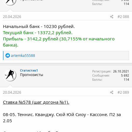
Баллы
114
20.04.2026
#2 088
Начальный банк - 10230 рублей.
Текущий банк - 13372,2 рублей.
Прибыль - 3142,2 рублей (30,7155% от начального
банка).
Р
artemka55588
е
а
к
Статистик1
Регистрация
26.10.2021
ц
Прогнозисты
Сообщения
5 692
и
Баллы
114
и
:
20.04.2026
#2 089
Ставка №578 (шаг догона №1).
08-05. Теннис. Кванджу. Сюй Юй Сиоу - Кассоне. П2 за
2.05