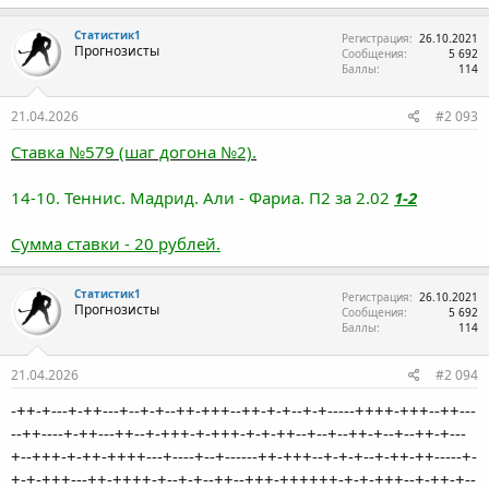
Статистик1
Регистрация
26.10.2021
Прогнозисты
Сообщения
5 692
Баллы
114
21.04.2026
#2 093
Ставка №579 (шаг догона №2).
14-10. Теннис. Мадрид. Али - Фариа. П2 за 2.02
1-2
Сумма ставки - 20 рублей.
Статистик1
Регистрация
26.10.2021
Прогнозисты
Сообщения
5 692
Баллы
114
21.04.2026
#2 094
-++-+---+-++---+--+-+--++-+++--++-+-+--+-+-----++++-+++--++---
--++----+-++---++--+-+++-+-+++-+-+-++--+--+--++-+--+--++-+---
+--+++-+-++-++++---+----+--+------++-+++--+-+-+--+-++-++-----+-
+-+-+++---++-++++-+--+-+--++--+++-++++++-+-+-+++--+-++-+--