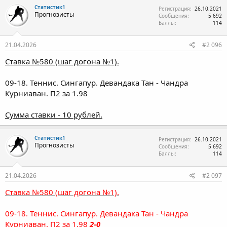
к
Статистик1
Регистрация
26.10.2021
ц
Прогнозисты
Сообщения
5 692
и
Баллы
114
и
:
21.04.2026
#2 096
Ставка №580 (шаг догона №1).
09-18. Теннис. Сингапур. Девандака Тан - Чандра
Курниаван. П2 за 1.98
Сумма ставки - 10 рублей.
Статистик1
Регистрация
26.10.2021
Прогнозисты
Сообщения
5 692
Баллы
114
21.04.2026
#2 097
Ставка №580 (шаг догона №1).
09-18. Теннис. Сингапур. Девандака Тан - Чандра
Курниаван. П2 за 1.98
2-0