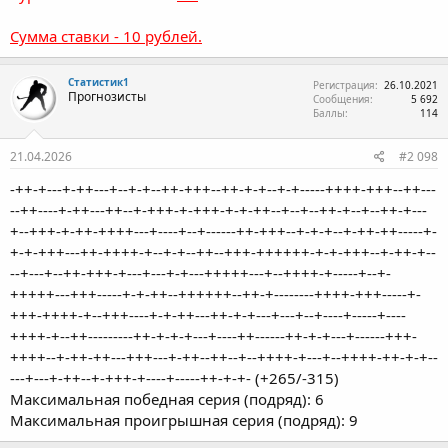
Сумма ставки - 10 рублей.
Статистик1
Регистрация
26.10.2021
Прогнозисты
Сообщения
5 692
Баллы
114
21.04.2026
#2 098
-++-+---+-++---+--+-+--++-+++--++-+-+--+-+-----++++-+++--++---
--++----+-++---++--+-+++-+-+++-+-+-++--+--+--++-+--+--++-+---
+--+++-+-++-++++---+----+--+------++-+++--+-+-+--+-++-++-----+-
+-+-+++---++-++++-+--+-+--++--+++-++++++-+-+-+++--+-++-+--
--+---+--++-+++-+---+---+-+---+++++---+--++++-+-----+--+-
+++++---+++-----+-+-++--++++++--++-+--------++++-+++-----+-
+++-++++-+--+++----+-+-++---++-+-+---+---+--+----+-----+----
++++-+--++---------++-+-+-+---+----++------++-+-+---+------+++-
++++--+-++-++---+++---+-++--++--+--++++-+---+--++++-++-+-+--
---+---+-++--+-+++-+----+-----++-+-+- (+265/-315)
Максимальная победная серия (подряд): 6
Максимальная проигрышная серия (подряд): 9