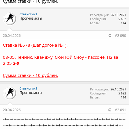
Сумма ставки - 10 рублей.
Статистик1
Регистрация
26.10.2021
Прогнозисты
Сообщения
5 692
Баллы
114
20.04.2026
#2 090
Ставка №578 (шаг догона №1).
08-05. Теннис. Кванджу. Сюй Юй Сиоу - Кассоне. П2 за
2.05
2-0
Сумма ставки - 10 рублей.
Статистик1
Регистрация
26.10.2021
Прогнозисты
Сообщения
5 692
Баллы
114
20.04.2026
#2 091
-++-+---+-++---+--+-+--++-+++--++-+-+--+-+-----++++-+++--++---
--++----+-++---++--+-+++-+-+++-+-+-++--+--+--++-+--+--++-+---