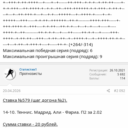
+--+++-+-++-++++---+----+--+------++-+++--+-+-+--+-++-++-----+-
+-+-+++---++-++++-+--+-+--++--+++-++++++-+-+-+++--+-++-+--
--+---+--++-+++-+---+---+-+---+++++---+--++++-+-----+--+-
+++++---+++-----+-+-++--++++++--++-+--------++++-+++-----+-
+++-++++-+--+++----+-+-++---++-+-+---+---+--+----+-----+----
++++-+--++---------++-+-+-+---+----++------++-+-+---+------+++-
++++--+-++-++---+++---+-++--++--+--++++-+---+--++++-++-+-+--
---+---+-++--+-+++-+----+-----++-+- (+264/-314)
Максимальная победная серия (подряд): 6
Максимальная проигрышная серия (подряд): 9
Статистик1
Регистрация
26.10.2021
Прогнозисты
Сообщения
5 692
Баллы
114
20.04.2026
#2 092
Ставка №579 (шаг догона №2).
14-10. Теннис. Мадрид. Али - Фариа. П2 за 2.02
Сумма ставки - 20 рублей.