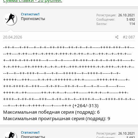
Сумма ставки - 20 рублей.
Статистик1
Регистрация
26.10.2021
Прогнозисты
Сообщения
5 692
Баллы
114
20.04.2026
#2 087
-++-+---+-++---+--+-+--++-+++--++-+-+--+-+-----++++-+++--++---
--++----+-++---++--+-+++-+-+++-+-+-++--+--+--++-+--+--++-+---
+--+++-+-++-++++---+----+--+------++-+++--+-+-+--+-++-++-----+-
+-+-+++---++-++++-+--+-+--++--+++-++++++-+-+-+++--+-++-+--
--+---+--++-+++-+---+---+-+---+++++---+--++++-+-----+--+-
+++++---+++-----+-+-++--++++++--++-+--------++++-+++-----+-
+++-++++-+--+++----+-+-++---++-+-+---+---+--+----+-----+----
++++-+--++---------++-+-+-+---+----++------++-+-+---+------+++-
++++--+-++-++---+++---+-++--++--+--++++-+---+--++++-++-+-+--
---+---+-++--+-+++-+----+-----++-+ (+264/-313)
Максимальная победная серия (подряд): 6
Максимальная проигрышная серия (подряд): 9
Статистик1
Регистрация
26.10.2021
Прогнозисты
Сообщения
5 692