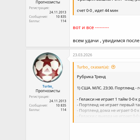
Прогнозисты
Регистрация
счет 0-0 , идет 44 мин
24.11.2013
Сообщения
10 835
Баллы
114
вот и все ---------
всем удачи , увидимся после
23.03.2026
Turbo_ сказал(а):
Рубрика Тренд
Turbo_
1) США. МЛС. 23:30. Портленд - г
Прогнозисты
Регистрация
- Гелакси не играет 1 тайм 0-0 к
24.11.2013
- Портленд не играет первый тай
Сообщения
10 835
Баллы
114
- Портленд дома не играет 0-0 
- Геласки с выезда не играет 0-
- Гелакси пропускает в певром т
- Портленд пропускает в певром
2) Дания. Вышка. 18:00. Копенга