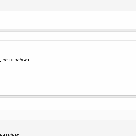
, ренн забьет
енн забьет