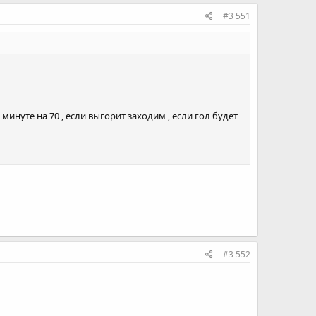
#3 551
минуте на 70 , если выгорит заходим , если гол будет
#3 552