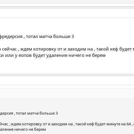
фредерсия , тотал матча больше 3
 сейчас , ждем котировку от и заходим на , такой кеф будет 
ки или у еопов будет удаление ничего не берем
дерсия , тотал матча больше 3
час , ждем котировку от и заходим на , такой кеф будет минуте на 64 ,
даление ничего не берем