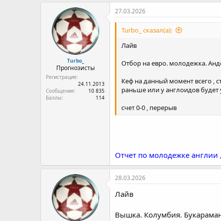
27.03.2026
Turbo_ сказал(а):
Лайв
Turbo_
Отбор на евро. молодежка. Андо
Прогнозисты
Регистрация
Кеф на данный момент всего , ст
24.11.2013
раньше или у англоидов будет 
Сообщения
10 835
Баллы
114
счет 0-0 , перерыв
Отчет по молодежке англии , 
28.03.2026
Лайв
Вышка. Колумбия. Букараманг