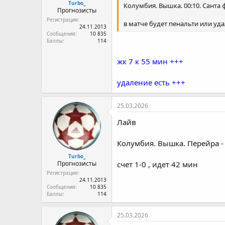
Turbo_
Колумбия. Вышка. 00:10. Санта 
Прогнозисты
Регистрация
в матче будет пенальти или уд
24.11.2013
Сообщения
10 835
Баллы
114
жк 7 к 55 мин +++
удаление есть +++
25.03.2026
Лайв
Колумбия. Вышка. Перейра - к
Turbo_
Прогнозисты
счет 1-0 , идет 42 мин
Регистрация
24.11.2013
Сообщения
10 835
Баллы
114
25.03.2026