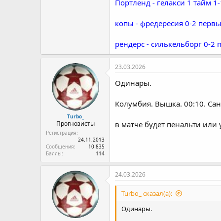
Портленд - гелакси 1 тайм 1-
- Фредерисия играет 8 подряд 
копы - фредересия 0-2 первы
- Фредерисия с выезда пропуска
- Фредерисия забивает в 7 из 8
- Фредерисия с выезда не играет
рендерс - силькельборг 0-2 
3) Дания. Вышка. 16:00. Рендерс
23.03.2026
- Рендерс играет на тотал боль
Одинары.
- Силькельборг с выезда не игра
- Силькельборг пропускает с вы
Колумбия. Вышка. 00:10. Сан
- Силькельборг забивает в перв
Turbo_
Прогнозисты
в матче будет пенальти или 
Регистрация
24.11.2013
Сообщения
10 835
Баллы
114
24.03.2026
Turbo_ сказал(а):
Одинары.