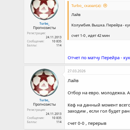
Turbo_ сказал(а):
Лайв
Turbo_
Колумбия. Вышка. Перейра - кук
Прогнозисты
Регистрация
счет 1-0 , идет 42 мин
24.11.2013
Сообщения
10 835
Баллы
114
Отчет по матчу Перейра - кук
27.03.2026
Лайв
Отбор на евро. молодежка. А
Turbo_
Прогнозисты
Кеф на данный момент всего 
Регистрация
заходим , если гол будет ра
24.11.2013
Сообщения
10 835
Баллы
114
счет 0-0 , перерыв