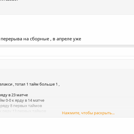
 перерыва на сборные , в апреле уже
елакси , тотал 1 тайм больше 1 ,
 ряду в 23 матче
м 0-0 к ярду в 14 матче
к ряду 8 первых таймов
0 к ряду 13 первых таймов
Нажмите, чтобы раскрыть...
айме к ряду в 10 матчах
 тайме к ряду в 10 матчах
ген - фредерисия , тотал 1 тайм больше 1