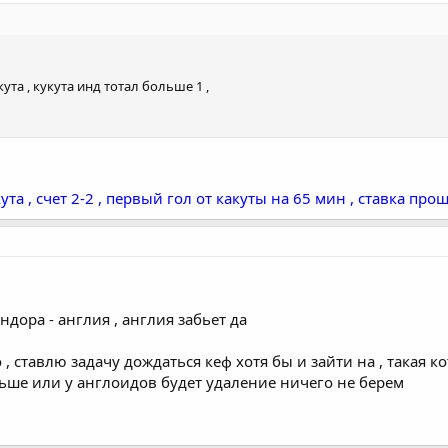
ута , кукута инд тотал больше 1 ,
ута , счет 2-2 , первый гол от какуты на 65 мин , ставка про
ндора - англия , англия забьет да
, ставлю задачу дождаться кеф хотя бы и зайти на , такая к
ньше или у англоидов будет удаление ничего не берем