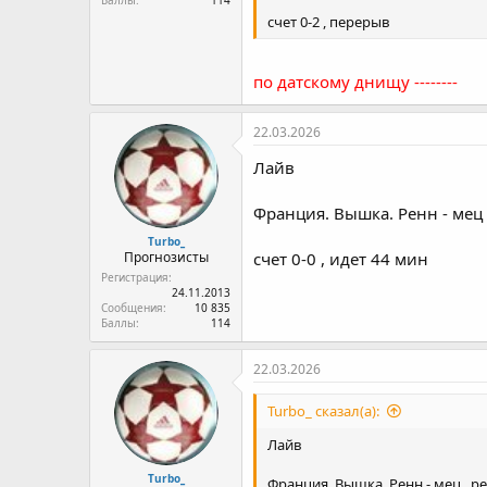
Баллы
114
счет 0-2 , перерыв
по датскому днищу --------
22.03.2026
Лайв
Франция. Вышка. Ренн - мец 
Turbo_
Прогнозисты
счет 0-0 , идет 44 мин
Регистрация
24.11.2013
Сообщения
10 835
Баллы
114
22.03.2026
Turbo_ сказал(а):
Лайв
Turbo_
Франция. Вышка. Ренн - мец , р