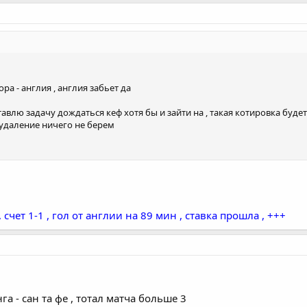
ра - англия , англия забьет да
авлю задачу дождаться кеф хотя бы и зайти на , такая котировка будет 
удаление ничего не берем
счет 1-1 , гол от англии на 89 мин , ставка прошла , +++
а - сан та фе , тотал матча больше 3