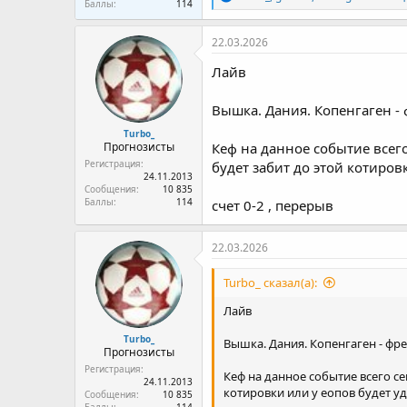
Баллы
114
е
а
к
22.03.2026
ц
и
Лайв
и
:
Вышка. Дания. Копенгаген - 
Turbo_
Прогнозисты
Кеф на данное событие всего
Регистрация
будет забит до этой котиров
24.11.2013
Сообщения
10 835
Баллы
114
счет 0-2 , перерыв
22.03.2026
Turbo_ сказал(а):
Лайв
Turbo_
Вышка. Дания. Копенгаген - фре
Прогнозисты
Регистрация
Кеф на данное событие всего сей
24.11.2013
котировки или у еопов будет у
Сообщения
10 835