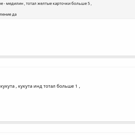
фе - медилин , тотал желтые карточки больше 5 ,
аление да
укута , кукута инд тотал больше 1 ,