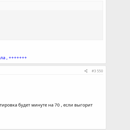
шла , +++++++
#3 550
отировка будет минуте на 70 , если выгорит