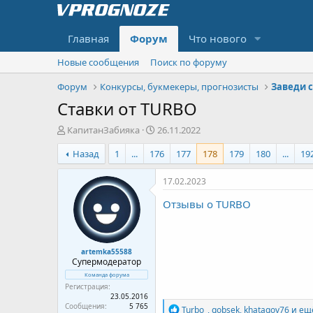
Главная
Форум
Что нового
Новые сообщения
Поиск по форуму
Форум
Конкурсы, букмекеры, прогнозисты
Заведи с
Ставки от TURBO
А
Д
КапитанЗабияка
26.11.2022
в
а
Назад
1
...
176
177
178
179
180
...
19
т
т
о
а
р
н
17.02.2023
т
а
Отзывы о TURBO
е
ч
м
а
ы
л
а
artemka55588
Супермодератор
Команда форума
Регистрация
23.05.2016
Сообщения
5 765
Р
Turbo_
,
gobsek
,
khatagov76
и ещё