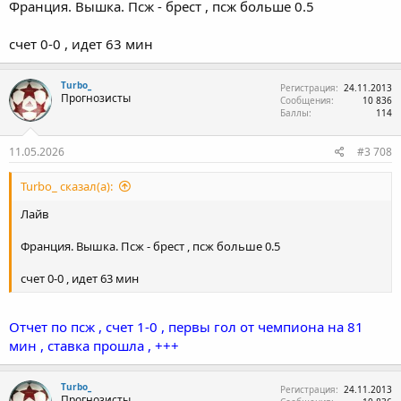
Франция. Вышка. Псж - брест , псж больше 0.5
счет 0-0 , идет 63 мин
Turbo_
Регистрация
24.11.2013
Прогнозисты
Сообщения
10 836
Баллы
114
11.05.2026
#3 708
Turbo_ сказал(а):
Лайв
Франция. Вышка. Псж - брест , псж больше 0.5
счет 0-0 , идет 63 мин
Отчет по псж , счет 1-0 , первы гол от чемпиона на 81
мин , ставка прошла , +++
Turbo_
Регистрация
24.11.2013
Прогнозисты