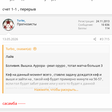
счет 1-1 , перерыв
Turbo_
Регистрация
24.11.2013
Прогнозисты
Сообщения
10 836
Баллы
114
13.05.2026
#3 715
Turbo_ сказал(а):
Лайв
Боливия. Вышка. Аурора - реал оруро , тотал матча больше 3
Кеф на данный момент всего , ставлю задачу дождатся кеф и
выше и зайти на , такой кеф будет примерно минуте на 56-57 ,
если гол будет забит ранее или у кого то будет к данной
минуте удаление ничег не берем
Нажмите, чтобы раскрыть...
счет 1-1 , перерыв
сасамба ------