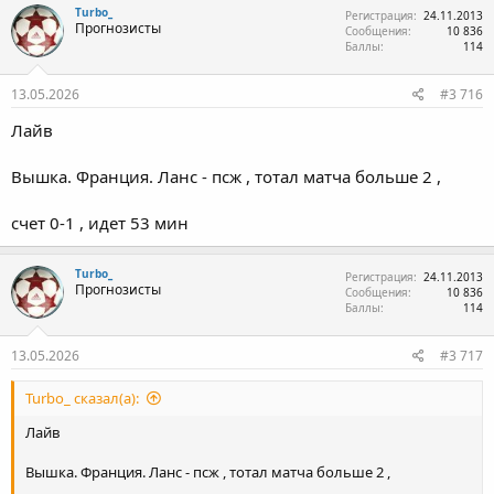
Turbo_
Регистрация
24.11.2013
Прогнозисты
Сообщения
10 836
Баллы
114
13.05.2026
#3 716
Лайв
Вышка. Франция. Ланс - псж , тотал матча больше 2 ,
счет 0-1 , идет 53 мин
Turbo_
Регистрация
24.11.2013
Прогнозисты
Сообщения
10 836
Баллы
114
13.05.2026
#3 717
Turbo_ сказал(а):
Лайв
Вышка. Франция. Ланс - псж , тотал матча больше 2 ,