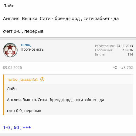
Лайв
Англия. Вышка. Сити - брендфорд , сити забьет - да
счет 0-0 , перерыв
Turbo_
Регистрация
24.11.2013
Прогнозисты
Сообщения
10 836
Баллы
114
09.05.2026
#3 702
Turbo_ сказал(а):
Лайв
Англия. Вышка. Сити - брендфорд , сити забьет - да
счет 0-0 , перерыв
1-0 , 60 , +++