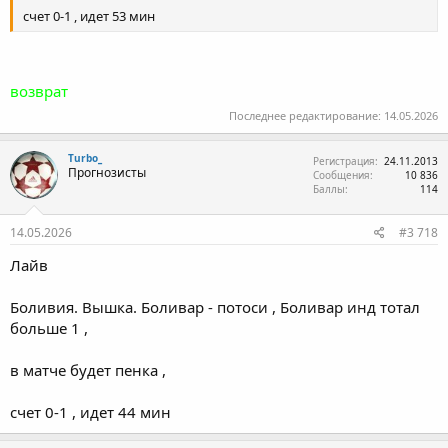
счет 0-1 , идет 53 мин
возврат
Последнее редактирование:
14.05.2026
Turbo_
Регистрация
24.11.2013
Прогнозисты
Сообщения
10 836
Баллы
114
14.05.2026
#3 718
Лайв
Боливия. Вышка. Боливар - потоси , Боливар инд тотал
больше 1 ,
в матче будет пенка ,
счет 0-1 , идет 44 мин