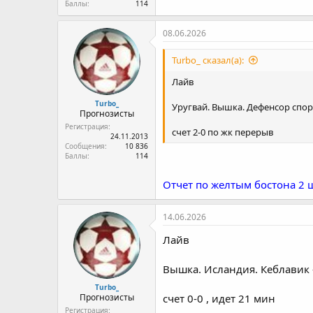
Баллы
114
08.06.2026
Turbo_ сказал(а):
Лайв
Turbo_
Уругвай. Вышка. Дефенсор спорт
Прогнозисты
Регистрация
счет 2-0 по жк перерыв
24.11.2013
Сообщения
10 836
Баллы
114
Отчет по желтым бостона 2 шт
14.06.2026
Лайв
Вышка. Исландия. Кеблавик 
Turbo_
Прогнозисты
счет 0-0 , идет 21 мин
Регистрация