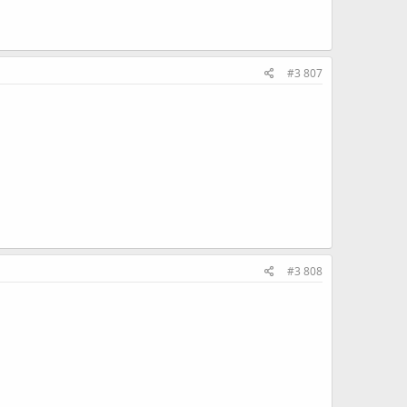
#3 807
#3 808