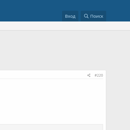
Вход
Поиск
#220