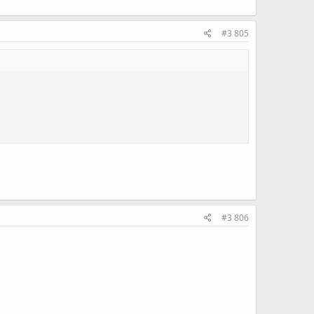
#3 805
#3 806