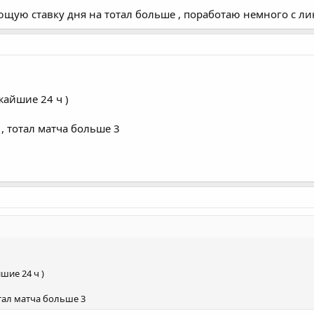
ющую ставку дня на тотал больше , поработаю немного с л
жайшие 24 ч )
 , тотал матча больше 3
шие 24 ч )
отал матча больше 3