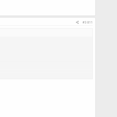
#3 811