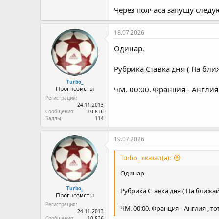
Через полчаса запущу следу
18.07.2026
Одинар.
Рубрика Ставка дня ( На бли
Turbo_
Прогнозисты
ЧМ. 00:00. Франция - Англия
Регистрация
24.11.2013
Сообщения
10 836
Баллы
114
19.07.2026
Turbo_ сказал(а):
Одинар.
Turbo_
Рубрика Ставка дня ( На ближай
Прогнозисты
Регистрация
ЧМ. 00:00. Франция - Англия , т
24.11.2013
Сообщения
10 836