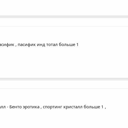
асифик , пасифик инд тотал больше 1
лл - Бенто эротика , спортинг кристалл больше 1 ,