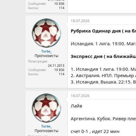
Сообщения
10 836
Баллы
114
18.07.2026
Рубрика Одинар дня ( на б
Исландия. 1 лига. 19:00. Маг
Turbo_
Прогнозисты
Экспресс дня ( на ближайш
Регистрация
24.11.2013
1. Исландия 1 лига. 19:00. М
Сообщения
10 836
Баллы
114
2. Австралия. НПЛ. Премьер 
3. Исландия. Вышка. 22:15. В
18.07.2026
Лайв
Аргентина. Кубок. Ривер пле
Turbo_
Прогнозисты
счет 0-1 , идет 22 мин