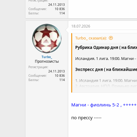
Регистрация
24.11.2013
Сообщения
10 836
Баллы
114
18.07.2026
Turbo_ сказал(а):
Рубрика Одинар дня ( на бли
Turbo_
Исландия. 1 лига. 19:00. Магни 
Прогнозисты
Регистрация
Экспресс дня ( на ближайшие 
24.11.2013
Сообщения
10 836
Баллы
114
1. Исландия 1 лига. 19:00. Магн
2. Австралия. НПЛ. Премьер лига
3. Исландия. Вышка. 22:15. Валю
Магни - фиолинь 5-2 , +++++
по прессу -----