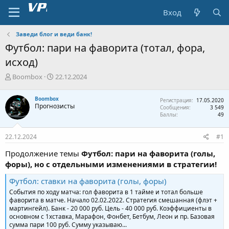
Вход
Заведи блог и веди банк!
Футбол: пари на фаворита (тотал, фора,
исход)
А
Д
Boombox
22.12.2024
в
а
т
т
Boombox
Регистрация
17.05.2020
о
а
Прогнозисты
Сообщения
3 549
р
н
Баллы
49
т
а
е
ч
22.12.2024
#1
м
а
ы
л
Продолжение темы
Футбол: пари на фаворита (голы,
а
форы), но с отдельными изменениями в стратегии!
Футбол: ставки на фаворита (голы, форы)
События по ходу матча: гол фаворита в 1 тайме и тотал больше
фаворита в матче. Начало 02.02.2022. Стратегия смешанная (флэт +
мартингейл). Банк - 20 000 руб. Цель - 40 000 руб. Коэффициенты в
основном с 1хставка, Марафон, Фонбет, Бетбум, Леон и пр. Базовая
сумма пари 100 руб. Сумму указываю...