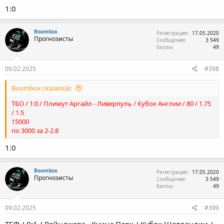
1:0
Boombox
Регистрация
17.05.2020
Прогнозисты
Сообщения
3 549
Баллы
49
09.02.2025
#398
Boombox сказал(а):
ТБО / 1:0 / Плимут Аргайл - Ливерпуль / Кубок Англии / 80 / 1.75
/ 1.5
15000
по 3000 за 2-2.8
1:0
Boombox
Регистрация
17.05.2020
Прогнозисты
Сообщения
3 549
Баллы
49
09.02.2025
#399
ТБФ / 0:1 / Рейнджерс - Куинс Парк / Кубок Шотландии /