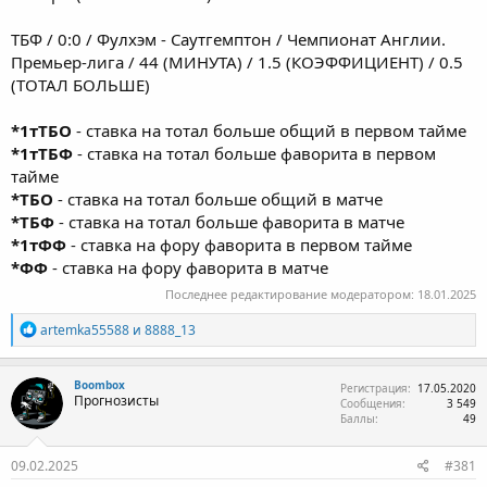
ТБФ / 0:0 / Фулхэм - Саутгемптон / Чемпионат Англии.
Премьер-лига / 44 (МИНУТА) / 1.5 (КОЭФФИЦИЕНТ) / 0.5
(ТОТАЛ БОЛЬШЕ)
*1тТБО
- ставка на тотал больше общий в первом тайме
*1тТБФ
- ставка на тотал больше фаворита в первом
тайме
*ТБО
- ставка на тотал больше общий в матче
*ТБФ
- ставка на тотал больше фаворита в матче
*1тФФ
- ставка на фору фаворита в первом тайме
*ФФ
- ставка на фору фаворита в матче
Последнее редактирование модератором:
18.01.2025
Р
artemka55588
и
8888_13
е
а
к
Boombox
Регистрация
17.05.2020
ц
Прогнозисты
Сообщения
3 549
и
Баллы
49
и
:
09.02.2025
#381