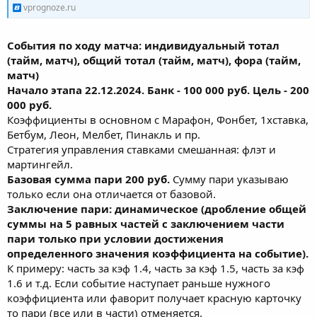
vprognoze.ru
События по ходу матча: индивидуальный тотал
(тайм, матч), общий тотал (тайм, матч), фора (тайм,
матч)
Начало этапа 22.12.2024. Банк - 100 000 руб. Цель - 200
000 руб.
Коэффициенты в основном с Марафон, Фонбет, 1хставка,
Бетбум, Леон, Мелбет, Пинакль и пр.
Стратегия управления ставками смешанная: флэт и
мартингейл.
Базовая сумма пари 200 руб.
Сумму пари указываю
только если она отличается от базовой.
Заключение пари: динамическое (дробление общей
суммы на 5 равных частей с заключением части
пари только при условии достижения
определенного значения коэффициента на событие).
К примеру: часть за кэф 1.4, часть за кэф 1.5, часть за кэф
1.6 и т.д. Если событие наступает раньше нужного
коэффициента или фаворит получает красную карточку
то пари (все или в части) отменяется.