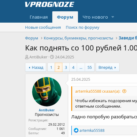
Главная
Форум
Что нового
Новые сообщения
Поиск по форуму
Форум
Конкурсы, букмекеры, прогнозисты
Заведи б
Как поднять со 100 рублей 1.00
А
Д
AntiBuker
24.04.2025
в
а
Назад
1
2
3
4
...
55
Вперёд
т
т
о
а
р
н
25.04.2025
т
а
е
ч
artemka55588 сказал(а):
м
а
ы
л
Чтобы избежать подозрения мух
а
ответным сообщением.
AntiBuker
Прогнозисты
Ладно попробую разобратьс
Регистрация
29.02.2012
Сообщения
1 061
Р
artemka55588
Баллы
49
е