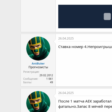
26.04.2025
Ставка номер 4.Непроигрыш 
AntiBuker
Прогнозисты
Регистрация
29.02.2012
Сообщения
1 061
Баллы
49
26.04.2025
После 1 матча АЕК заработа
фатально.Запас 8 мячей пер