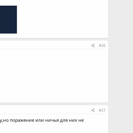
#26
#27
у,но поражение или ничья для них не