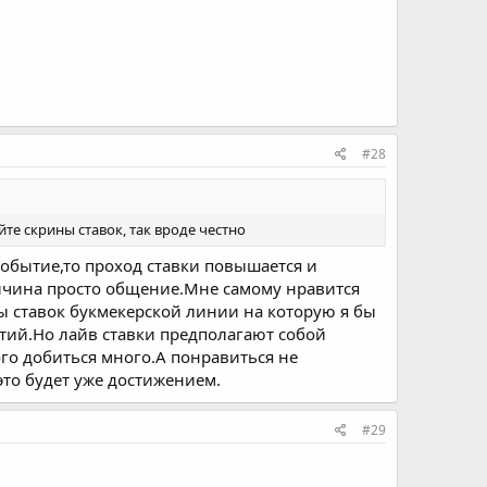
#28
йте скрины ставок, так вроде честно
событие,то проход ставки повышается и
ичина просто общение.Мне самому нравится
ны ставок букмекерской линии на которую я бы
ртий.Но лайв ставки предполагают собой
го добиться много.А понравиться не
это будет уже достижением.
#29