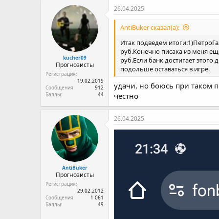
26.04.2025
AntiBuker сказал(а):
Итак подведем итоги:1)ПетроГаз
руб.Конечно писака из меня ещ
kucher09
руб.Если банк достигает этого
Прогнозисты
подольше оставаться в игре.
Регистрация
19.02.2019
удачи, но боюсь при таком п
Сообщения
912
честно
Баллы
44
26.04.2025
AntiBuker
Прогнозисты
Регистрация
29.02.2012
Сообщения
1 061
Баллы
49