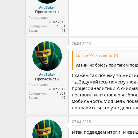
AntiBuker
Прогнозисты
Регистрация
29.02.2012
Сообщения
1 061
Баллы
49
26.04.2025
kucher09 сказал(а):
удачи, но боюсь при таком подх
Скажем так почему то многие
AntiBuker
Прогнозисты
т.д.Задумайтесь почему лю
Регистрация
процесс аналитики.А скидыв
29.02.2012
Сообщения
1 061
поставил или ставлю я сбро
Баллы
49
мобильность.Моя цель показ
понравиться это уже дело т
27.04.2025
Итак подведем итоги: Ижвид