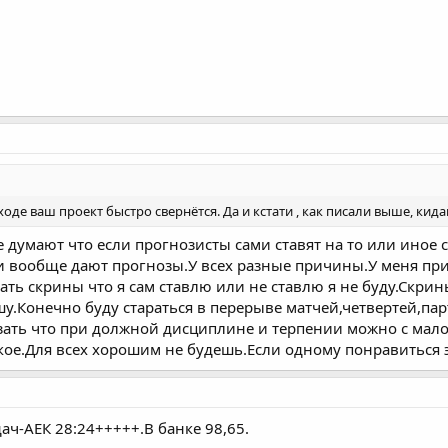
оде ваш проект быстро свернётся. Да и кстати , как писали выше, кида
 думают что если прогнозисты сами ставят на то или иное 
ди вообще дают прогнозы.У всех разные причины.У меня пр
ать скрины что я сам ставлю или не ставлю я не буду.Скри
шу.Конечно буду стараться в перерыве матчей,четвертей,па
ать что при должной дисциплине и терпении можно с мало
акое.Для всех хорошим не будешь.Если одному понравиться 
ач-АЕК 28:24+++++.В банке 98,65.