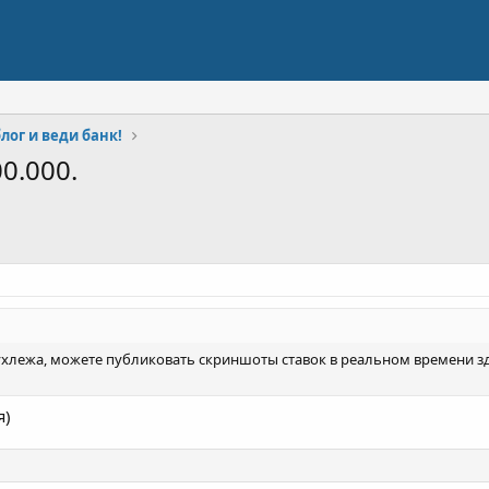
лог и веди банк!
0.000.
лежа, можете публиковать скриншоты ставок в реальном времени зде
я)