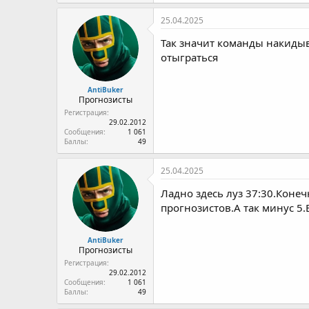
а
к
25.04.2025
ц
и
Так значит команды накидыв
и
отыграться
:
AntiBuker
Прогнозисты
Регистрация
29.02.2012
Сообщения
1 061
Баллы
49
25.04.2025
Ладно здесь луз 37:30.Коне
прогнозистов.А так минус 5.
AntiBuker
Прогнозисты
Регистрация
29.02.2012
Сообщения
1 061
Баллы
49