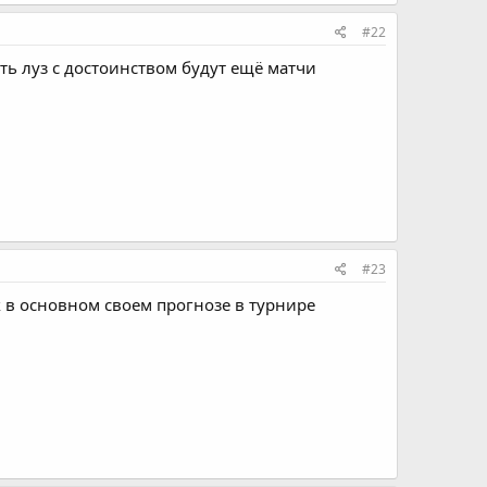
#22
ь луз с достоинством будут ещё матчи
#23
к в основном своем прогнозе в турнире