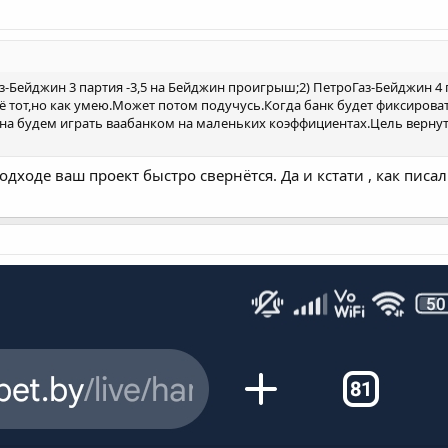
-Бейджин 3 партия -3,5 на Бейджин проигрыш;2) ПетроГаз-Бейджин 4 па
ё тот,но как умею.Может потом подучусь.Когда банк будет фиксироват
 дна будем играть ваабанком на маленьких коэффициентах.Цель верн
одходе ваш проект быстро свернётся. Да и кстати , как писа