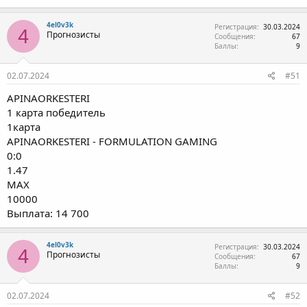
4el0v3k
Регистрация
30.03.2024
4
Прогнозисты
Сообщения
67
Баллы
9
02.07.2024
#51
APINAORKESTERI
1 карта победитель
1карта
APINAORKESTERI - FORMULATION GAMING
0:0
1.47
MAX
10000
Выплата: 14 700
4el0v3k
Регистрация
30.03.2024
4
Прогнозисты
Сообщения
67
Баллы
9
02.07.2024
#52