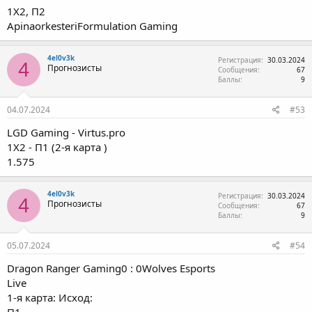
1X2, П2
ApinaorkesteriFormulation Gaming
4el0v3k
Регистрация
30.03.2024
4
Прогнозисты
Сообщения
67
Баллы
9
04.07.2024
#53
LGD Gaming - Virtus.pro
1X2 - П1 (2-я карта )
1.575
4el0v3k
Регистрация
30.03.2024
4
Прогнозисты
Сообщения
67
Баллы
9
05.07.2024
#54
Dragon Ranger Gaming0 : 0Wolves Esports
Live
1-я карта: Исход: