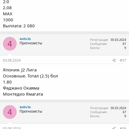
2:0
2.08
MAX
1000
Выплата: 2 080
4el0v3k
Регистрация
30.03.2024
4
Прогнозисты
Сообщения
67
Баллы
9
03.08.2024
#57
Япония. J2 Лига
Основные. Тотал (2.5) бол
1.80
Фаджано Окаяма
Монтедио Ямагата
4el0v3k
Регистрация
30.03.2024
4
Прогнозисты
Сообщения
67
Баллы
9
03.08.2024
#58