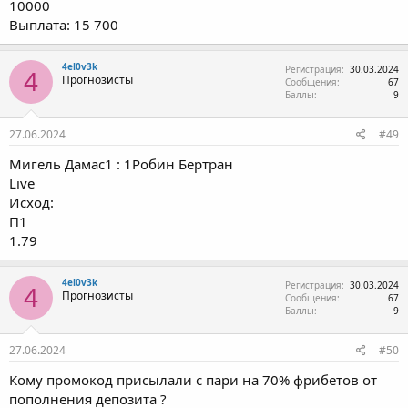
10000
Выплата: 15 700
4el0v3k
Регистрация
30.03.2024
4
Прогнозисты
Сообщения
67
Баллы
9
27.06.2024
#49
Мигель Дамас1 : 1Робин Бертран
Live
Исход:
П1
1.79
4el0v3k
Регистрация
30.03.2024
4
Прогнозисты
Сообщения
67
Баллы
9
27.06.2024
#50
Кому промокод присылали с пари на 70% фрибетов от
пополнения депозита ?