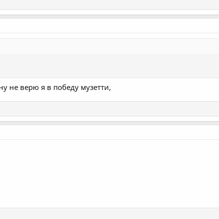
у не верю я в победу музетти,