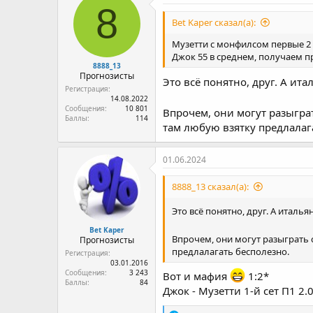
ц
8
и
Bet Kaper сказал(а):
и
:
Музетти с монфилсом первые 2 
Джок 55 в среднем, получаем п
8888_13
Прогнозисты
Это всё понятно, друг. А ит
Регистрация
14.08.2022
Сообщения
10 801
Впрочем, они могут разыграт
Баллы
114
там любую взятку предлалаг
01.06.2024
8888_13 сказал(а):
Это всё понятно, друг. А италь
Bet Kaper
Впрочем, они могут разыграть с
Прогнозисты
предлалагать бесполезно.
Регистрация
03.01.2016
Сообщения
3 243
Вот и мафия
1:2*
Баллы
84
Джок - Музетти 1-й сет П1 2.