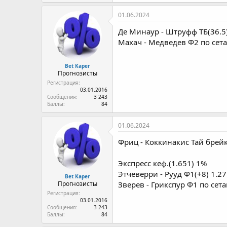
01.06.2024
Де Минаур - Штруфф ТБ(36.5)
Махач - Медведев Ф2 по сетам
Bet Kaper
Прогнозисты
Регистрация
03.01.2016
Сообщения
3 243
Баллы
84
01.06.2024
Фриц - Коккинакис Тай брейк 
Экспресс кеф.(1.651) 1%
Этчеверри - Рууд Ф1(+8) 1.27
Bet Kaper
Прогнозисты
Зверев - Грикспур Ф1 по сетам
Регистрация
03.01.2016
Сообщения
3 243
Баллы
84