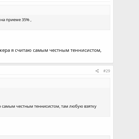
на приеме 35% ,
ера я считаю самым честным теннисистом,
#29
 самым честным теннисистом, там любую взятку