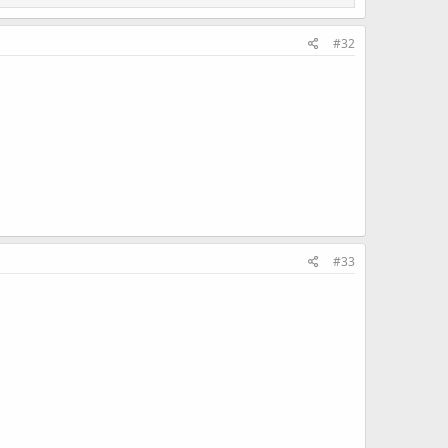
#32
#33