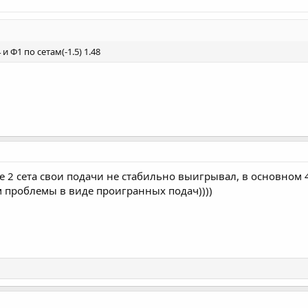
и Ф1 по сетам(-1.5) 1.48
 2 сета свои подачи не стабильно выигрывал, в основном 4
м проблемы в виде проигранных подач))))