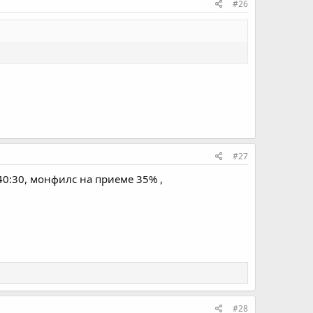
#26
#27
0:30, монфилс на приеме 35% ,
#28