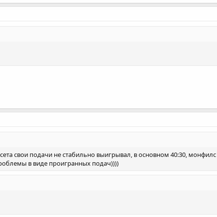
сета свои подачи не стабильно выигрывал, в основном 40:30, монфилс 
роблемы в виде проигранных подач))))