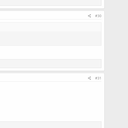
#30
#31