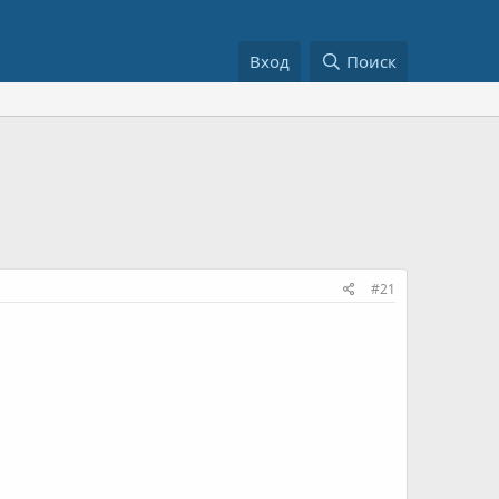
Вход
Поиск
#21