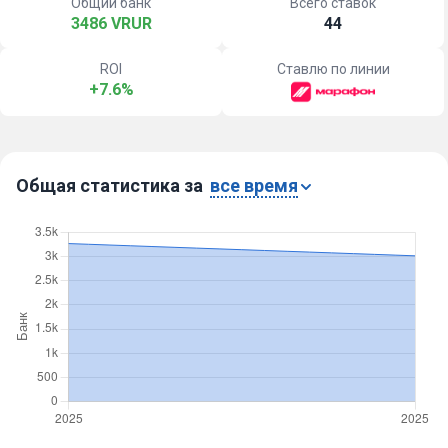
Общий банк
Всего ставок
3486 VRUR
44
ROI
Ставлю по линии
+7.6%
Общая статистика за
все время