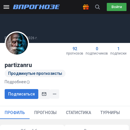
Войти
Был(а) 11.05.2026 г.
92
0
1
прогнозов
подписчиков
подписки
partizanru
Продвинутые прогнозисты
Подробнее
Подписаться
ПРОФИЛЬ
ПРОГНОЗЫ
СТАТИСТИКА
ТУРНИРЫ