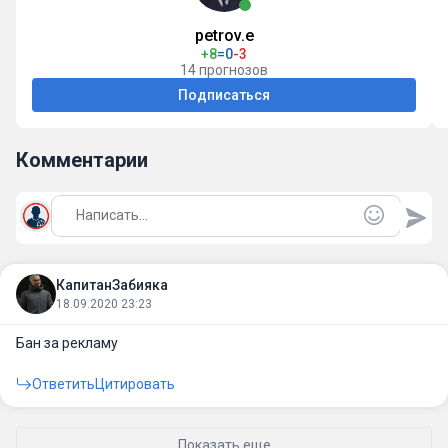
petrov.e
+8
=0
-3
14 прогнозов
Подписаться
Комментарии
КапитанЗабияка
18.09.2020 23:23
Бан за рекламу
Ответить
Цитировать
Показать еще