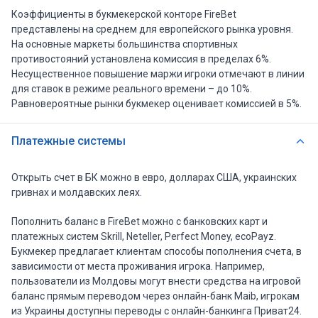
Коэффициенты в букмекерской конторе FireBet
представлены на среднем для европейского рынка уровня.
На основные маркеты большинства спортивных
противостояний установлена комиссия в пределах 6%.
Несущественное повышение маржи игроки отмечают в линии
для ставок в режиме реального времени – до 10%.
Равновероятные рынки букмекер оценивает комиссией в 5%.
Платежные системы
Открыть счет в БК можно в евро, долларах США, украинских
гривнах и молдавских леях.
Пополнить баланс в FireBet можно с банковских карт и
платежных систем Skrill, Neteller, Perfect Money, ecoPayz.
Букмекер предлагает клиентам способы пополнения счета, в
зависимости от места проживания игрока. Например,
пользователи из Молдовы могут внести средства на игровой
баланс прямым переводом через онлайн-банк Maib, игрокам
из Украины доступны переводы с онлайн-банкинга Приват24.