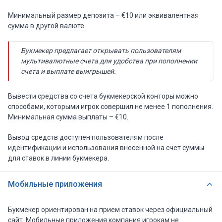
Минимальный размер депозита – €10 или эквивалентная
сумма в другой валюте.
Букмекер предлагает открывать пользователям
мультивалютные счета для удобства при пополнении
счета и выплате выигрышей.
Вывести средства со счета букмекерской конторы можно
способами, которыми игрок совершил не менее 1 пополнения.
Минимальная сумма выплаты – €10.
Вывод средств доступен пользователям после
идентификации и использования внесенной на счет суммы
для ставок в линии букмекера.
Мобильные приложения
Букмекер ориентирован на прием ставок через официальный
сайт. Мобильные приложения компания игрокам не