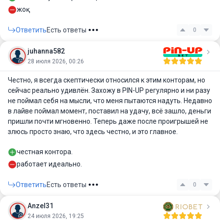
жоқ
Ответить
Есть ответы
0
juhanna582
28 июля 2026, 00:26
Честно, я всегда скептически относился к этим конторам, но
сейчас реально удивлён. Захожу в PIN-UP регулярно и ни разу
не поймал себя на мысли, что меня пытаются надуть. Недавно
в лайве поймал момент, поставил на удачу, всё зашло, деньги
пришли почти мгновенно. Теперь даже после проигрышей не
злюсь просто знаю, что здесь честно, и это главное.
честная контора.
работает идеально.
Ответить
Есть ответы
0
Anzel31
24 июля 2026, 19:25