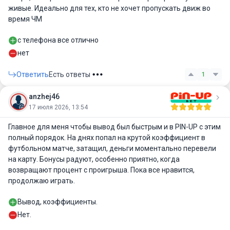
живые. Идеально для тех, кто не хочет пропускать движ во
время ЧМ
с телефона все отлично
нет
Ответить
Есть ответы
1
anzhej46
17 июля 2026, 13:54
Главное для меня чтобы вывод был быстрым и в PIN-UP с этим
полный порядок. На днях попал на крутой коэффициент в
футбольном матче, затащил, деньги моментально перевели
на карту. Бонусы радуют, особенно приятно, когда
возвращают процент с проигрыша. Пока все нравится,
продолжаю играть.
Вывод, коэффициенты.
Нет.