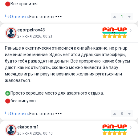
Все нравится
Ответить
Есть ответы
1
egorpetrov43
27 июня 2026, 00:21
Раньше я скептически относился к онлайн-казино, но pin-up
изменил моё мнение. Здесь нет этой дурацкой атмосферы,
будто тебя разводят на деньги. Всё прозрачно: какие бонусы
дают, как их отыграть, сколько можно вывести. За пару
месяцев игры ни разу не возникло желания ругаться или
жаловаться.
Просто хорошее место для азартного отдыха.
без минусов
Ответить
Есть ответы
0
ekaboom1
26 июня 2026, 00:40