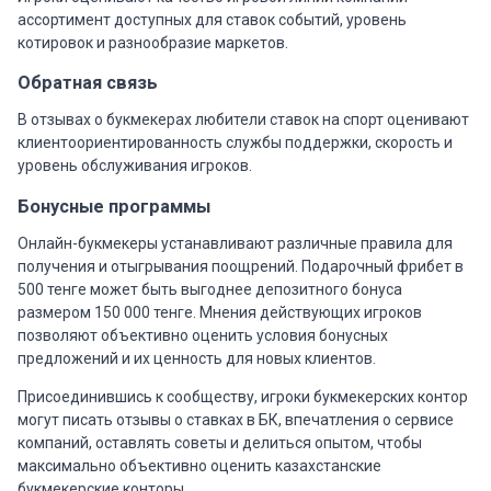
ассортимент доступных для ставок событий, уровень
котировок и разнообразие маркетов.
Обратная связь
В отзывах о букмекерах любители ставок на спорт оценивают
клиентоориентированность службы поддержки, скорость и
уровень обслуживания игроков.
Бонусные программы
Онлайн-букмекеры устанавливают различные правила для
получения и отыгрывания поощрений. Подарочный фрибет в
500 тенге может быть выгоднее депозитного бонуса
размером 150 000 тенге. Мнения действующих игроков
позволяют объективно оценить условия бонусных
предложений и их ценность для новых клиентов.
Присоединившись к сообществу, игроки букмекерских контор
могут писать отзывы о ставках в БК, впечатления о сервисе
компаний, оставлять советы и делиться опытом, чтобы
максимально объективно оценить казахстанские
букмекерские конторы.