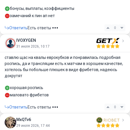
бонусы, выплаты, коэффициенты
замечаний к пин ап нет
Ответить
Есть ответы
0
IVOXYGEN
31 июля 2026, 10:17
ставлю щас на квалы еврокубков и понравилась подробная
роспись, да и трансляции есть к матчам в хорошем качестве,
хотелось бы побольше плюшек в виде фрибетов, надеюсь
докрутят
хорошая роспись
маловато фрибетов
Ответить
Есть ответы
0
MxQTv6
29 июля 2026, 17:44