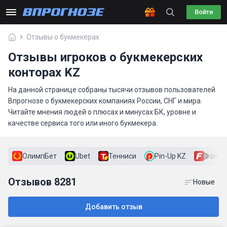
Войти
Отзывы о букмекерах
Отзывы игроков о букмекерских
конторах KZ
На данной странице собраны тысячи отзывов пользователей
Впрогнозе о букмекерских компаниях России, СНГ и мира.
Читайте мнения людей о плюсах и минусах БК, уровне и
качестве сервиса того или иного букмекера.
ОлимпБет
Ubet
Тенниси
Pin-Up KZ
Фонбе
Отзывов
8281
Новые
Добавить отзыв