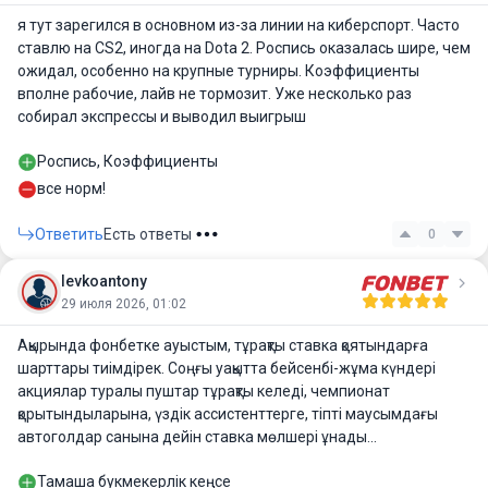
я тут зарегился в основном из-за линии на киберспорт. Часто
ставлю на CS2, иногда на Dota 2. Роспись оказалась шире, чем
ожидал, особенно на крупные турниры. Коэффициенты
вполне рабочие, лайв не тормозит. Уже несколько раз
собирал экспрессы и выводил выигрыш
Роспись, Коэффициенты
все норм!
Ответить
Есть ответы
0
levkoantony
29 июля 2026, 01:02
Ақырында фонбетке ауыстым, тұрақты ставка қоятындарға
шарттары тиімдірек. Соңғы уақытта бейсенбі-жұма күндері
акциялар туралы пуштар тұрақты келеді, чемпионат
қорытындыларына, үздік ассистенттерге, тіпті маусымдағы
автоголдар санына дейін ставка мөлшері ұнады...
Тамаша букмекерлік кеңсе