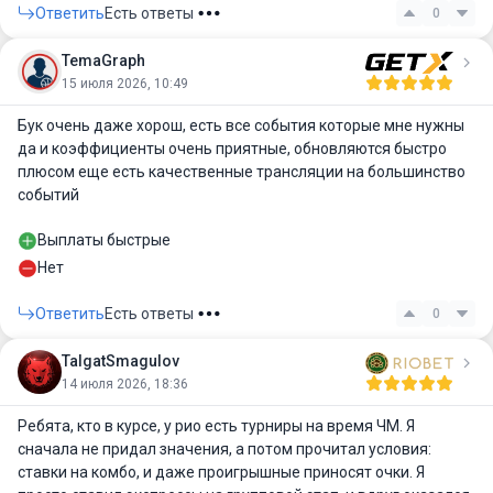
Ответить
Есть ответы
0
TemaGraph
15 июля 2026, 10:49
Бук очень даже хорош, есть все события которые мне нужны
да и коэффициенты очень приятные, обновляются быстро
плюсом еще есть качественные трансляции на большинство
событий
Выплаты быстрые
Нет
Ответить
Есть ответы
0
TalgatSmagulov
14 июля 2026, 18:36
Ребята, кто в курсе, у рио есть турниры на время ЧМ. Я
сначала не придал значения, а потом прочитал условия:
ставки на комбо, и даже проигрышные приносят очки. Я