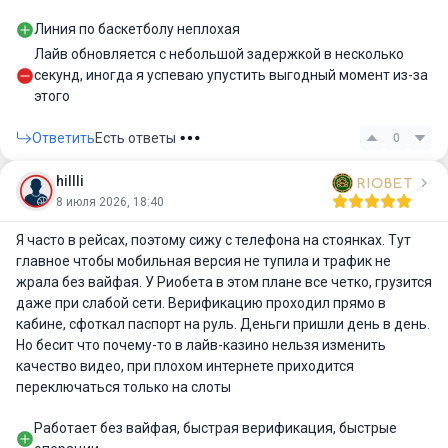
Линия по баскетболу неплохая
Лайв обновляется с небольшой задержкой в несколько
секунд, иногда я успеваю упустить выгодный момент из-за
этого
Ответить
Есть ответы
0
hillli
8 июля 2026, 18:40
Я часто в рейсах, поэтому сижу с телефона на стоянках. Тут
главное чтобы мобильная версия не тупила и трафик не
жрала без вайфая. У Риобета в этом плане все четко, грузится
даже при слабой сети. Верификацию проходил прямо в
кабине, сфоткал паспорт на руль. Деньги пришли день в день.
Но бесит что почему-то в лайв-казино нельзя изменить
качество видео, при плохом интернете приходится
переключаться только на слоты
Работает без вайфая, быстрая верификация, быстрые