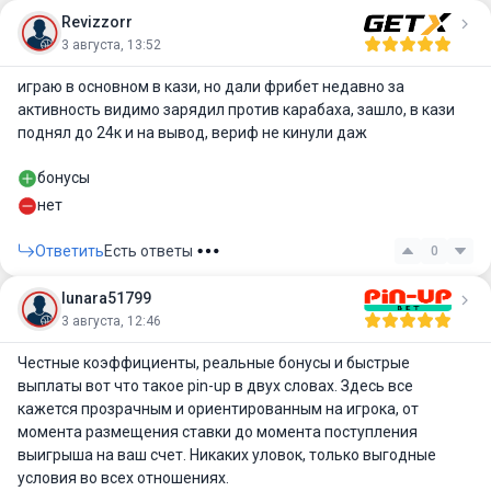
Revizzorr
3 августа, 13:52
играю в основном в кази, но дали фрибет недавно за
активность видимо зарядил против карабаха, зашло, в кази
поднял до 24к и на вывод, вериф не кинули даж
бонусы
нет
Ответить
Есть ответы
0
lunara51799
3 августа, 12:46
Честные коэффициенты, реальные бонусы и быстрые
выплаты вот что такое pin-up в двух словах. Здесь все
кажется прозрачным и ориентированным на игрока, от
момента размещения ставки до момента поступления
выигрыша на ваш счет. Никаких уловок, только выгодные
условия во всех отношениях.