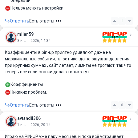
операции
Нельзя менять настройки
Ответить
Есть ответы
1
milan59
8 июля 2026, 14:34
Коэффициенты в pin-up приятно удивляют даже на
маржинальные события, плюс никогда не ощущал давления
при крупных суммах , сайт летает, лимиты не трогают, так что
теперь все свои ставки делаю только тут.
Коэффициенты
Никаких проблем.
Ответить
Есть ответы
0
avtandil306
1 июля 2026, 20:14
Играю на PIN-UP уже пару месяцев, и пока всё устраивает.