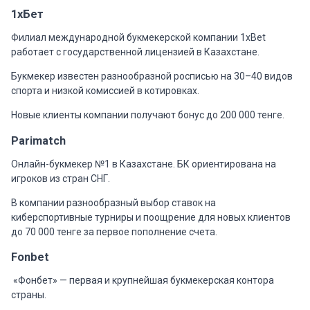
1хБет
Филиал международной букмекерской компании 1хBet
работает с государственной лицензией в Казахстане.
Букмекер известен разнообразной росписью на 30–40 видов
спорта и низкой комиссией в котировках.
Новые клиенты компании получают бонус до 200 000 тенге.
Parimatch
Онлайн-букмекер №1 в Казахстане. БК ориентирована на
игроков из стран СНГ.
В компании разнообразный выбор ставок на
киберспортивные турниры и поощрение для новых клиентов
до 70 000 тенге за первое пополнение счета.
Fonbet
«Фонбет» — первая и крупнейшая букмекерская контора
страны.