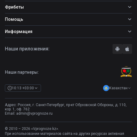
Все прогнозы
Фрибеты
Топ ставок
Фрибеты
Помощь
Прогнозы на футбол
Фрибет Ubet
Прогнозы на теннис
Школа ставок
Информация
Фрибет Фонбет
Прогнозы на хоккей
Вопросы и ответы
Фрибет Париматч
О сайте
Стратегии
Наши приложения:
Фрибет Олимпбет
Правила
Бонусы букмекеров
Комментарии
Отзывы о БК
Контакты
Полная версия
Наши партнеры:
Казахстан
10:13 +03:00
Адрес: Россия, г. Санкт-Петербург, пр-кт Обуховской Обороны, д. 110,
кор. 1, оф. 762
Email:
admin@vprognoze.ru
© 2010 – 2026 «Vprognoze.kz».
При использовании материалов сайта на других ресурсах активная