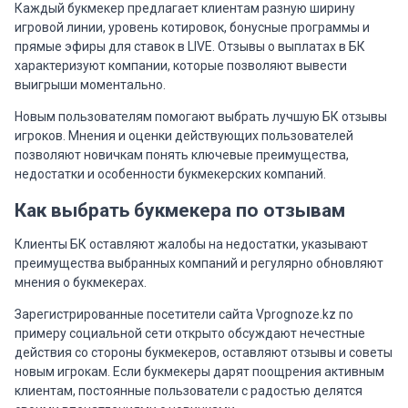
Каждый букмекер предлагает клиентам разную ширину
игровой линии, уровень котировок, бонусные программы и
прямые эфиры для ставок в LIVE. Отзывы о выплатах в БК
характеризуют компании, которые позволяют вывести
выигрыши моментально.
Новым пользователям помогают выбрать лучшую БК отзывы
игроков. Мнения и оценки действующих пользователей
позволяют новичкам понять ключевые преимущества,
недостатки и особенности букмекерских компаний.
Как выбрать букмекера по отзывам
Клиенты БК оставляют жалобы на недостатки, указывают
преимущества выбранных компаний и регулярно обновляют
мнения о букмекерах.
Зарегистрированные посетители сайта Vprognoze.kz по
примеру социальной сети открыто обсуждают нечестные
действия со стороны букмекеров, оставляют отзывы и советы
новым игрокам. Если букмекеры дарят поощрения активным
клиентам, постоянные пользователи с радостью делятся