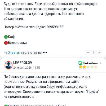
Будьте осторожны. Если первый депозит на этой площадке
был сделан как то не так, то ваш аккаунт могут
заблокировать, а деньги - удержать без понятного
объяснения.
Номер счёта на площадке: 269598158
Кэф
Блокировка
Ответить
Есть ответы
0
LEV FROLOV
24 июня 2026, 11:51
По беспределу две выигранные ставки рассчитали как
проигранные. Результат на официальном сайте
(единственном откуда они берут информацию) их не
интересует. Свое решение никак не аргументируют. "Пруфы"
не предоставляют.