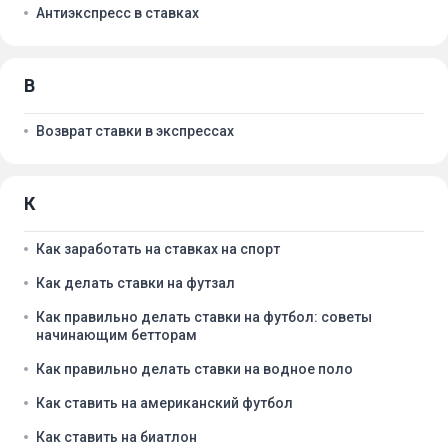
Антиэкспресс в ставках
В
Возврат ставки в экспрессах
К
Как заработать на ставках на спорт
Как делать ставки на футзал
Как правильно делать ставки на футбол: советы
начинающим бетторам
Как правильно делать ставки на водное поло
Как ставить на американский футбол
Как ставить на биатлон