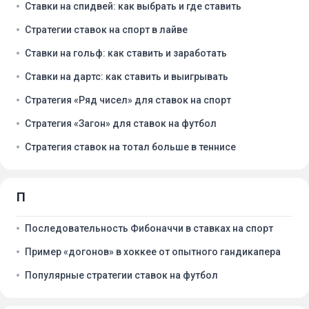
Ставки на спидвей: как выбрать и где ставить
Стратегии ставок на спорт в лайве
Ставки на гольф: как ставить и заработать
Ставки на дартс: как ставить и выигрывать
Стратегия «Ряд чисел» для ставок на спорт
Стратегия «Загон» для ставок на футбол
Стратегия ставок на тотал больше в теннисе
П
Последовательность Фибоначчи в ставках на спорт
Пример «догонов» в хоккее от опытного гандикапера
Популярные стратегии ставок на футбол