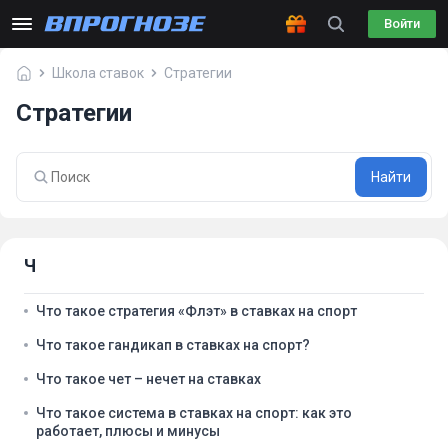
Войти
Школа ставок
Стратегии
Стратегии
Найти
Ч
Что такое стратегия «Флэт» в ставках на спорт
Что такое гандикап в ставках на спорт?
Что такое чет – нечет на ставках
Что такое система в ставках на спорт: как это
работает, плюсы и минусы