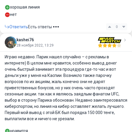
хорошая линия
нет
Ответить
Есть ответы
0
kashei76
28 ноября 2022, 13:29
Играю недавно. Парик нашел случайно – с рекламы в
интернете) В целом мне нравится, особенно вывод денег
очень быстрый занимает эта процедура где-то час и вот
деньги уже у меня на Каспии. Возникло также парочку
вопросов по их акциям, жаль конечно они не дарят
приветственных бонусов, но у них очень часто проходят
сезонные акции. так как я являюсь заядлым фанатом UFC,
выбор в сторону Парика обоснован. Недавно заинтересовался
киберспортом, но линия на кибер оставляет желать лучшего.
Первый мой вывод с этой БК был порядка 150 000 тенге,
выплатили все и ничего не урезали.
нравится