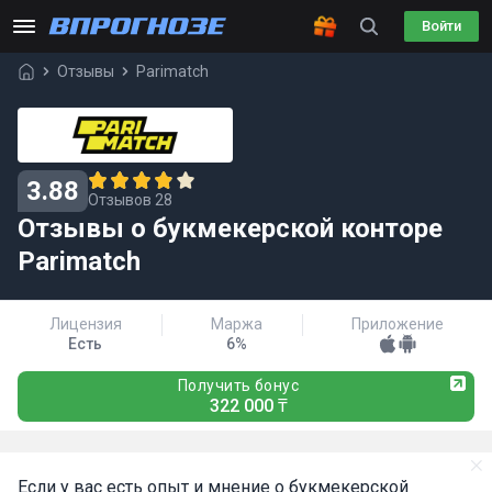
Войти
Отзывы
Parimatch
3.88
Отзывов 28
Отзывы о букмекерской конторе
Parimatch
Лицензия
Маржа
Приложение
Есть
6%
Получить бонус
322 000 ₸
Если у вас есть опыт и мнение о букмекерской