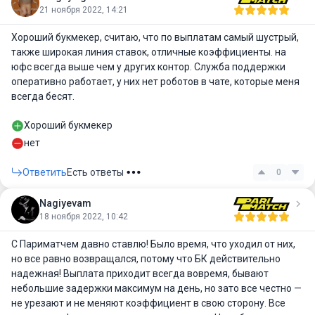
21 ноября 2022, 14:21
Хороший букмекер, считаю, что по выплатам самый шустрый,
также широкая линия ставок, отличные коэффициенты. на
юфс всегда выше чем у других контор. Служба поддержки
оперативно работает, у них нет роботов в чате, которые меня
всегда бесят.
Хороший букмекер
нет
Ответить
Есть ответы
0
Nagiyevam
18 ноября 2022, 10:42
С Париматчем давно ставлю! Было время, что уходил от них,
но все равно возвращался, потому что БК действительно
надежная! Выплата приходит всегда вовремя, бывают
небольшие задержки максимум на день, но зато все честно —
не урезают и не меняют коэффициент в свою сторону. Все