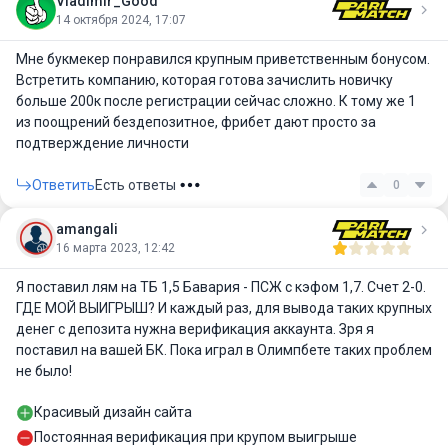
Vladimir_Good
14 октября 2024, 17:07
Мне букмекер понравился крупным приветственным бонусом.
Встретить компанию, которая готова зачислить новичку
больше 200к после регистрации сейчас сложно. К тому же 1
из поощрений бездепозитное, фрибет дают просто за
подтверждение личности
Ответить
Есть ответы
0
amangali
16 марта 2023, 12:42
Я поставил лям на ТБ 1,5 Бавария - ПСЖ с кэфом 1,7. Счет 2-0.
ГДЕ МОЙ ВЫИГРЫШ? И каждый раз, для вывода таких крупных
денег с депозита нужна верификация аккаунта. Зря я
поставил на вашей БК. Пока играл в Олимпбете таких проблем
не было!
Красивый дизайн сайта
Постоянная верификация при крупом выигрыше