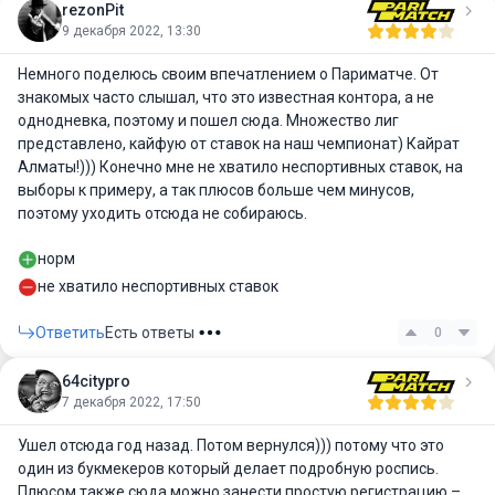
rezonPit
9 декабря 2022, 13:30
Немного поделюсь своим впечатлением о Париматче. От
знакомых часто слышал, что это известная контора, а не
однодневка, поэтому и пошел сюда. Множество лиг
представлено, кайфую от ставок на наш чемпионат) Кайрат
Алматы!))) Конечно мне не хватило неспортивных ставок, на
выборы к примеру, а так плюсов больше чем минусов,
поэтому уходить отсюда не собираюсь.
норм
не хватило неспортивных ставок
Ответить
Есть ответы
0
64citypro
7 декабря 2022, 17:50
Ушел отсюда год назад. Потом вернулся))) потому что это
один из букмекеров который делает подробную роспись.
Плюсом также сюда можно занести простую регистрацию –