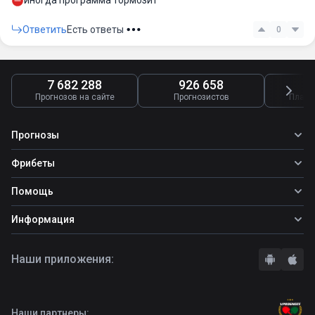
иногда программа тормозит
Ответить
Есть ответы
0
7 682 288
926 658
4
Прогнозов на сайте
Прогнозистов
Платн
Прогнозы
Все прогнозы
Фрибеты
Топ ставок
Фрибеты
Помощь
Прогнозы на футбол
Фрибет Ubet
Прогнозы на теннис
Школа ставок
Информация
Фрибет Фонбет
Прогнозы на хоккей
Вопросы и ответы
Фрибет Париматч
О сайте
Стратегии
Наши приложения:
Фрибет Олимпбет
Правила
Бонусы букмекеров
Комментарии
Отзывы о БК
Контакты
Полная версия
Наши партнеры: