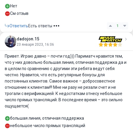
Нет
См отзыв
Ответить
Есть ответы
1
dadojon.15
23 января 2023, 16:06
Привет. Играю давно – почти год))) Париматч нравится тем,
что у них довольно большая линия, отличная поддержка да и
в целом по сравнению с другими эти ребята ведут себя
честно. Нравится, что есть регулярные бонусы для
постоянных клиентов. Самое важное – добросовестное
отношение к клиентам!!! Мне ни разу не резали счет и не
трогали с верификацией. К недостаткам отнесу небольшое
число прямых трансляций. В последнее время – это сильно
ощущается(
большая линия, отличная поддержка
небольшое число прямых трансляций