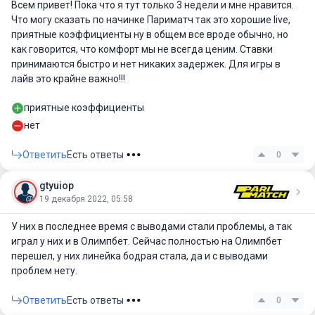
Всем привет! Пока что я тут только 3 недели и мне нравится.
Что могу сказать по начинке Париматч так это хорошие live,
приятные коэффициенты ну в общем все вроде обычно, но
как говорится, что комфорт мы не всегда ценим. Ставки
принимаются быстро и нет никаких задержек. Для игры в
лайв это крайне важно!!!
приятные коэффициенты
нет
Ответить
Есть ответы
0
gtyuiop
19 декабря 2022, 05:58
У них в последнее время с выводами стали проблемы, а так
играл у них и в Олимпбет. Сейчас полностью на Олимпбет
перешел, у них линейка бодрая стала, да и с выводами
проблем нету.
Ответить
Есть ответы
0