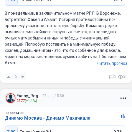
В понедельник, в заключительном матче РПЛ, В Воронеже,
встретятся Факел и Аъмат. История противостояний по-
прежнему указывает на плотную борьбу. Команды редко
выявляют сильнейшего с крупным счетом, и в последних
очных матчах были и ничьи, и победы с минимальной
разницей. Попробую поставить на минимальную победу
хозяев, домашние игры - это что-то особенное для факела,
может на морально-волевых сумеют забить на 1 больше, чем
Ахмат.
читать прогноз
0
0
31
Funny_Roger
07 авг, 15:30
2577
(+1.1%)
09 авг
14:30
Динамо Москва - Динамо Махачкала