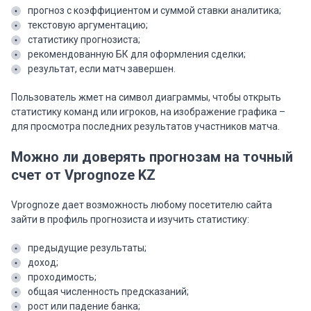
прогноз с коэффициентом и суммой ставки аналитика;
текстовую аргументацию;
статистику прогнозиста;
рекомендованную БК для оформления сделки;
результат, если матч завершен.
Пользователь жмет на символ диаграммы, чтобы открыть
статистику команд или игроков, на изображение графика –
для просмотра последних результатов участников матча.
Можно ли доверять прогнозам на точный
счет от Vprognoze KZ
Vprognoze дает возможность любому посетителю сайта
зайти в профиль прогнозиста и изучить статистику:
предыдущие результаты;
доход;
проходимость;
общая численность предсказаний;
рост или падение банка;