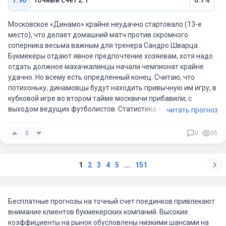
7.90
Точный счет 2:1
0.7%
Московское «Динамо» крайне неудачно стартовало (13-е
место), что делает домашний матч против скромного
соперника весьма важным для тренера Сандро Шварца .
Букмекеры отдают явное предпочтение хозяевам, хотя надо
отдать должное махачкалинцы начали чемпионат крайне
удачно. Но всему есть опредленный конец. Считаю, что
потихоньку, динамовцы будут находить привычную им игру, в
кубковой игре во втором тайме москвичи прибавили, с
выходом ведущих футболистов. Статистика личных встреч в
читать прогноз
пользу Динамо, а дома так в 3 матчах три победы.
Безусловно, это футбол, се серии когда-то заканчиваются. Но
0
0
35
думаю Москва должна наконец забрать свое.
1
2
3
4
5
...
151
Бесплатные прогнозы на точный счет поединков привлекают
внимание клиентов букмекерских компаний. Высокие
коэффициенты на рынок обусловлены низкими шансами на