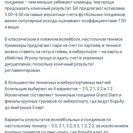
поединки – чем меньше забивают команды, тем проще
предсказать конечный результат. БК предлагают котировки
5.00–6.00 на самые вероятные счета футбольных поединков,
менее популярные исходы оценивают коэффициентами 7.00
и выше.
В классическом и пляжном волейболе, настольном теннисе
букмекеры предлагают пари на счет по партиям, в теннисе
можно ставить на сеты и геймы, в киберспорте – на карты и
убийства. Игроку проще угадать счет в указанных
дисциплинах, поскольку конечный результат
регламентирован.
В большинстве теннисных и киберспортивных матчей
болельщик выбирает из 4 вариантов – 2:0, 2:1, 0:2 и 1:2.
Исключение составляют теннисные поединки Grand Slam и
финалы крупных турниров по киберспорту, где ведут борьбу
до выигрыша 3 карт.
Варианты результатов волейбольных и поединков по
настольному теннису – 3:0, 3:1, 3:2, 0:3, 1:3, 2:3, за исключением
крупных турниров по пинг-понгу, где борьба идет до