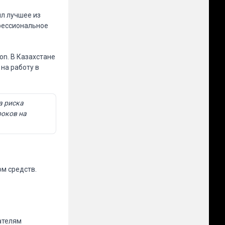
ил лучшее из
фессиональное
on. В Казахстане
на работу в
а риска
роков на
м средств.
ателям