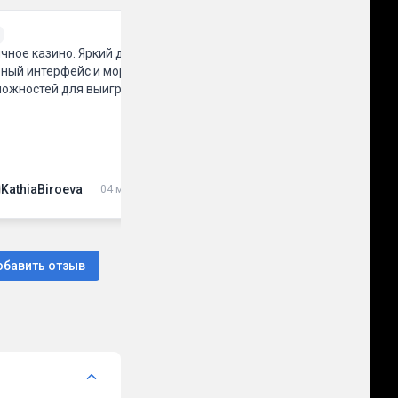
5
чное казино. Яркий дизайн,
Сайт проверенный времене
ный интерфейс и море
бонусы, регулярные акции. 
ожностей для выигрыша!!
хорошей игры.
KathiaBiroeva
missigold
04 мар 2026
11:13
04 мар 
бавить отзыв