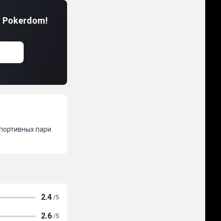
 Pokerdom!
спортивных пари
2.4
/5
2.6
/5