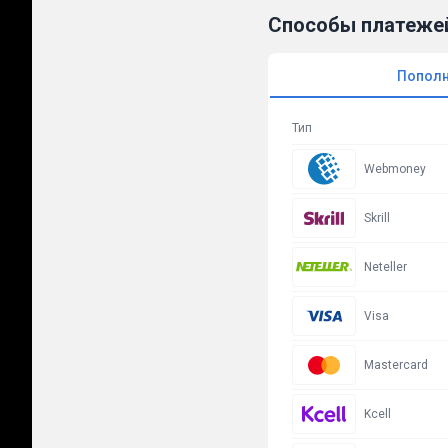
Способы платеже
Пополн
Тип
Webmoney
Skrill
Neteller
Visa
Mastercard
Kcell