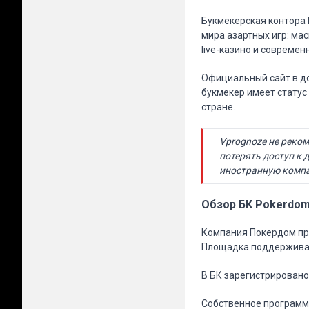
Букмекерская контора 
мира азартных игр: м
live-казино и современ
Официальный сайт в до
букмекер имеет статус
стране.
Vprognoze не реком
потерять доступ к 
иностранную комп
Обзор БК Pokerdo
Компания Покердом пр
Площадка поддерживает
В БК зарегистрировано
Собственное программ