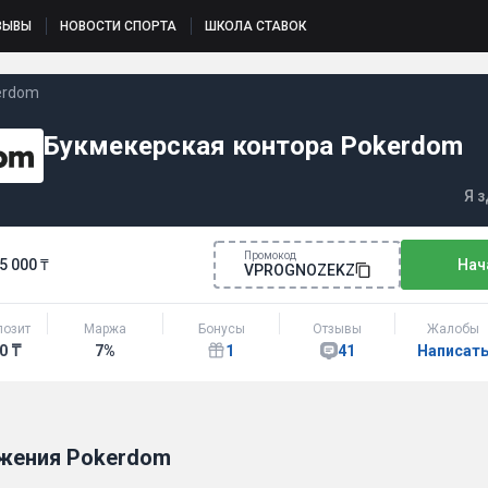
ЗЫВЫ
НОВОСТИ СПОРТА
ШКОЛА СТАВОК
erdom
Букмекерская контора Pokerdom
Я 
Промокод
5 000 ₸
Нач
VPROGNOZEKZ
позит
Маржа
Бонусы
Отзывы
Жалобы
0 ₸
7%
1
41
Написат
жения Pokerdom