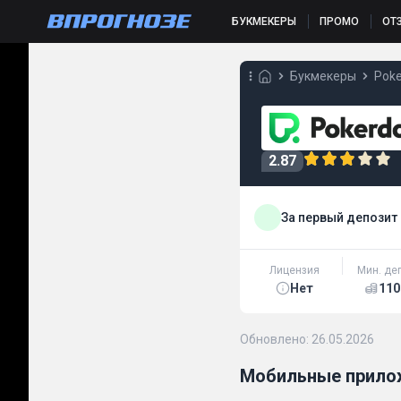
БУКМЕКЕРЫ
ПРОМО
ОТ
Букмекеры
Pok
2.87
За первый депозит 
Лицензия
Мин. де
Нет
110
Обновлено: 26.05.2026
Мобильные прило