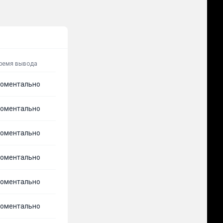
ремя вывода
оментально
оментально
оментально
оментально
оментально
оментально