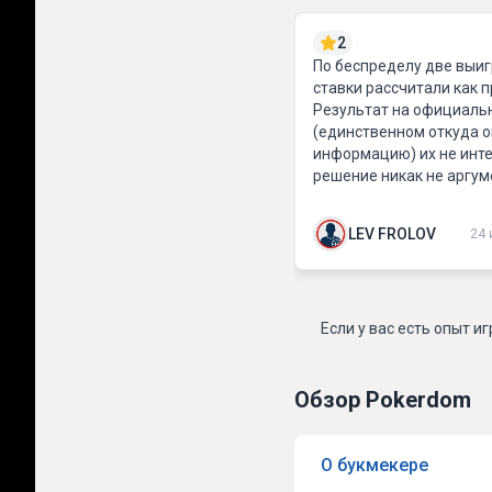
2
По беспределу две выи
ставки рассчитали как 
Результат на официаль
(единственном откуда о
информацию) их не инте
решение никак не аргум
"Пруфы" не предоставля
LEV FROLOV
24 
Если у вас есть опыт и
Обзор Pokerdom
О букмекере