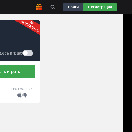
Войти
Регистрация
НЕЛЕГАЛЬНАЯ
БК
здесь играю
ать играть
Приложение
ь