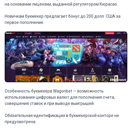
на основании лицензии, выданной регулятором Кюрасао.
Новичкам букмекер предлагает бонус до 200 долл. США за
первое пополнение.
Особенность букмекера Wagonbet — возможность
использования цифровых валют для пополнения счета,
совершения ставок и при выводе выигрышей.
Обязательная идентификация в букмекерской конторе не
предусмотрена.