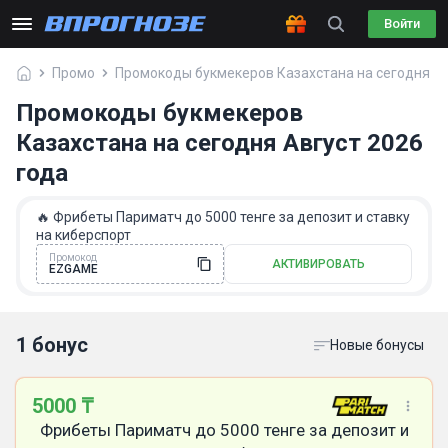
Войти
Промо
Промокоды букмекеров Казахстана на сегодня Ав
Промокоды букмекеров
Казахстана на сегодня Август 2026
года
🔥 Фрибеты Париматч до 5000 тенге за депозит и ставку
на киберспорт
Промокод
АКТИВИРОВАТЬ
EZGAME
1 бонус
Новые бонусы
5000 ₸
Фрибеты Париматч до 5000 тенге за депозит и