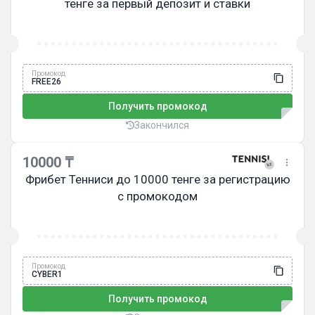
тенге за первый депозит и ставки
Промокод
FREE26
Получить промокод
Закончился
10000 ₸
Фрибет Тенниси до 10000 тенге за регистрацию
с промокодом
Промокод
CYBER1
Получить промокод