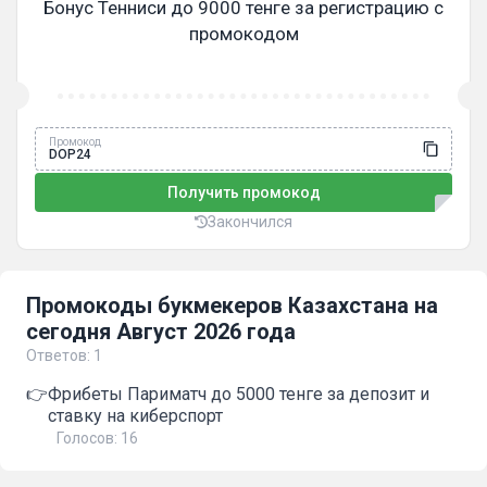
Бонус Тенниси до 9000 тенге за регистрацию с
промокодом
Промокод
DOP24
Получить промокод
Закончился
Промокоды букмекеров Казахстана на
сегодня Август 2026 года
Ответов: 1
👉
Фрибеты Париматч до 5000 тенге за депозит и
ставку на киберспорт
Голосов: 16