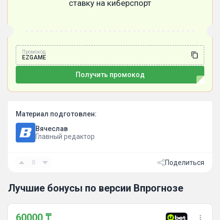
ставку на киберспорт
Промокод
EZGAME
Получить промокод
Материал подготовлен:
Вячеслав
Главный редактор
Поделиться
0
Лучшие бонусы по версии Впрогнозе
60000 ₸