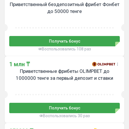
Приветственный бездепозитный фрибет Фонбет
до 50000 тенге
Получить бонус
Воспользовались 108 раз
1 млн ₸
Приветственные фрибеты OLIMPBET до
1000000 тенге за первый депозит и ставки
Получить бонус
Воспользовались 30 раз