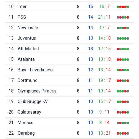
10
Inter
8
15
15
:
7
11
PSG
8
14
21
:
11
12
Newcastle
8
14
17
:
7
13
Juventus
8
13
14
:
10
14
Atl. Madrid
8
13
17
:
15
15
Atalanta
8
13
10
:
10
16
Bayer Leverkusen
8
12
13
:
14
17
Dortmund
8
11
19
:
17
18
Olympiacos Piraeus
8
11
10
:
14
19
Club Brugge KV
8
10
15
:
17
20
Galatasaray
8
10
9
:
11
21
Monaco
8
10
8
:
14
22
Qarabag
8
10
13
:
21