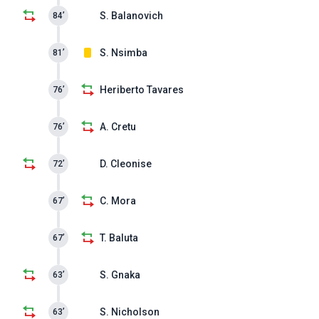
S. Balanovich
84’
S. Nsimba
81’
Heriberto Tavares
76’
A. Cretu
76’
D. Cleonise
72’
C. Mora
67’
T. Baluta
67’
S. Gnaka
63’
S. Nicholson
63’