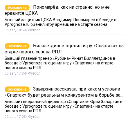
Пономарёв: как ни странно, но мне
Эксклюзив
нравится ЦСКА
Бывший защитник ЦСКА Владимир Пономарёв в беседе с
Vprognoze.ru оценил игру армейцев на старте сезона.
05 авг, 18:59
Футбол
Билялетдинов оценил игру «Спартака» на
Эксклюзив
старте нового сезона РПЛ
Бывший главный тренер «Рубина» Ринат Билялетдинов в
беседе с Vprognoze.ru оценил игру «Спартака» на старте
нового сезона РПЛ.
05 авг, 17:34
Футбол
Заварзин рассказал, при каком условии
Эксклюзив
«Спартак» будет реальным конкурентом в борьбе за
золото РПЛ
Бывший генеральный директор «Спартака» Юрий Заварзин в
беседе с Vprognoze.ru оценил игру «Спартака» на старте
нового сезона РПЛ.
05 авг, 17:03
Футбол