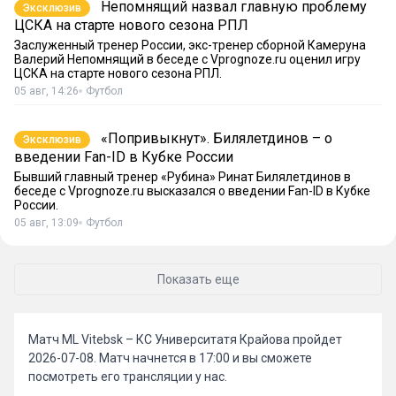
Непомнящий назвал главную проблему
Эксклюзив
ЦСКА на старте нового сезона РПЛ
Заслуженный тренер России, экс-тренер сборной Камеруна
Валерий Непомнящий в беседе с Vprognoze.ru оценил игру
ЦСКА на старте нового сезона РПЛ.
05 авг, 14:26
Футбол
«Попривыкнут». Билялетдинов – о
Эксклюзив
введении Fan-ID в Кубке России
Бывший главный тренер «Рубина» Ринат Билялетдинов в
беседе с Vprognoze.ru высказался о введении Fan-ID в Кубке
России.
05 авг, 13:09
Футбол
Показать еще
Матч ML Vitebsk – КС Университатя Крайова пройдет
2026-07-08. Матч начнется в 17:00 и вы сможете
посмотреть его трансляции у нас.