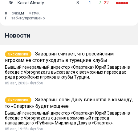
36
Kairat Almaty
8
1
7
:
22
0
— очки,
М
— матчи,
Г
— забито/пропущено,
Новости
Заварзин считает, что российским
Эксклюзив
игрокам не стоит уходить в турецкие клубы
Бывший генеральный директор «Спартака» Юрий Заварзин в
беседе с Vprognoze.ru высказался о возможных переходах
ряда российских игроков в клубы Турции.
05 авг, 20:03
Футбол
Заварзин: если Даку впишется в команду,
Эксклюзив
то «Спартак» будет мощнее
Бывший генеральный директор «Спартака» Юрий Заварзин в
беседе с Vprognoze.ru оценил возможный переход
нападающего «Рубина» Мирлинда Даку в «Спартак».
05 авг, 19:25
Футбол