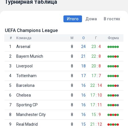
Турнирная таблица
Итого
Дома
В гостях
UEFA Champions League
#
Команда
М
О
Г
Форма
1
Arsenal
8
24
23
:
4
2
Bayern Munich
8
21
22
:
8
3
Liverpool
8
18
20
:
8
4
Tottenham
8
17
17
:
7
5
Barcelona
8
16
22
:
14
6
Chelsea
8
16
17
:
10
7
Sporting CP
8
16
17
:
11
8
Manchester City
8
16
15
:
9
9
Real Madrid
8
15
21
:
12