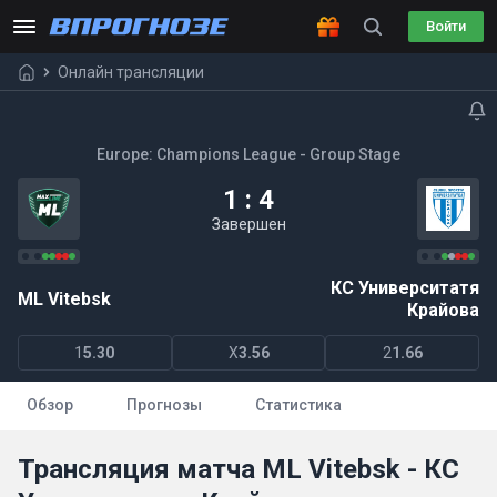
Войти
Онлайн трансляции
Europe: Champions League - Group Stage
1 : 4
Завершен
КС Университатя
ML Vitebsk
Крайова
1
5.30
X
3.56
2
1.66
Обзор
Прогнозы
Статистика
Трансляция матча ML Vitebsk - КС