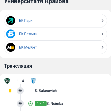
Университатя Крайова
БК Пари
БК Бетсити
БК Мелбет
Трансляция
1 - 4
S. Balanovich
90’
1 - 4
S. Nsimba
90’