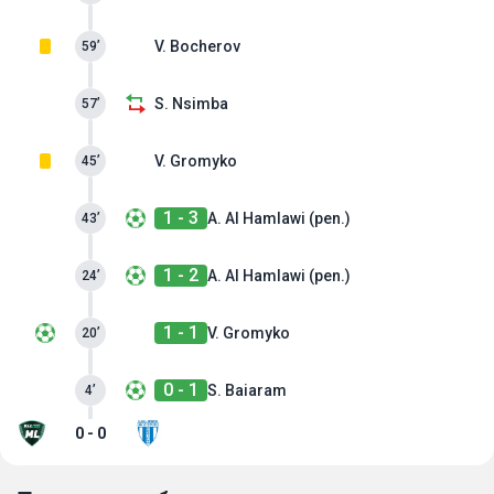
V. Bocherov
59’
S. Nsimba
57’
V. Gromyko
45’
1 - 3
A. Al Hamlawi (pen.)
43’
1 - 2
A. Al Hamlawi (pen.)
24’
1 - 1
V. Gromyko
20’
0 - 1
S. Baiaram
4’
0 - 0