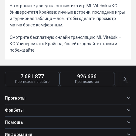
На странице доступна статистика игр ML Vitebsk и КС
Университатя Крайова: личные встречи, последние игры
и турнирная таблица – все, чтобы сделать просмотр
матча более комфортным.
Смотрите бесплатную онлайн трансляцию ML Vitebsk –
КС Университатя Крайова, болейте, делайте ставки и
побеждайте!
7 681 877
926 636
4
Прогнозов на сайте
Прогнозистов
Платн
Прогнозы
Все прогнозы
Фрибеты
Топ ставок
Фрибеты
Помощь
Прогнозы на футбол
Фрибет Ubet
Прогнозы на теннис
Школа ставок
Информация
Фрибет Фонбет