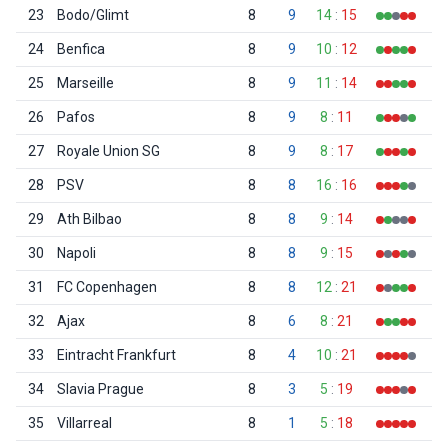
23
Bodo/Glimt
8
9
14
:
15
24
Benfica
8
9
10
:
12
25
Marseille
8
9
11
:
14
26
Pafos
8
9
8
:
11
27
Royale Union SG
8
9
8
:
17
28
PSV
8
8
16
:
16
29
Ath Bilbao
8
8
9
:
14
30
Napoli
8
8
9
:
15
31
FC Copenhagen
8
8
12
:
21
32
Ajax
8
6
8
:
21
33
Eintracht Frankfurt
8
4
10
:
21
34
Slavia Prague
8
3
5
:
19
35
Villarreal
8
1
5
:
18