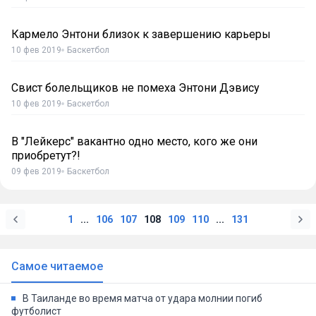
Кармело Энтони близок к завершению карьеры
10 фев 2019
Баскетбол
Свист болельщиков не помеха Энтони Дэвису
10 фев 2019
Баскетбол
В "Лейкерс" вакантно одно место, кого же они
приобретут?!
09 фев 2019
Баскетбол
1
...
106
107
108
109
110
...
131
Самое читаемое
В Таиланде во время матча от удара молнии погиб
футболист