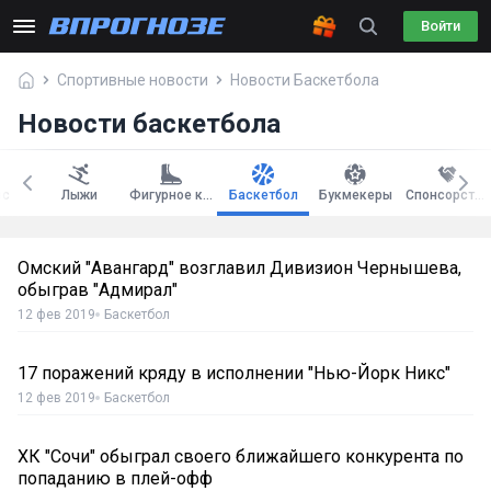
Войти
Спортивные новости
Новости Баскетбола
Новости баскетбола
ис
Лыжи
Фигурное катание
Баскетбол
Букмекеры
Спонсорство
Омский "Авангард" возглавил Дивизион Чернышева,
обыграв "Адмирал"
12 фев 2019
Баскетбол
17 поражений кряду в исполнении "Нью-Йорк Никс"
12 фев 2019
Баскетбол
ХК "Сочи" обыграл своего ближайшего конкурента по
попаданию в плей-офф