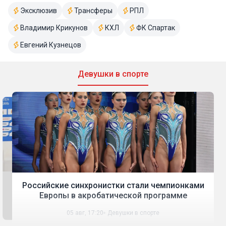
Эксклюзив
Трансферы
РПЛ
Владимир Крикунов
КХЛ
ФК Спартак
Евгений Кузнецов
Девушки в спорте
Сборная России завоевала золото в
Российские синхронистки стали чемпионками
командном синхронном плавании на ЧЕ-2026
Европы в акробатической программе
03 авг, 18:20
Девушки в спорте
05 авг, 17:20
Девушки в спорте