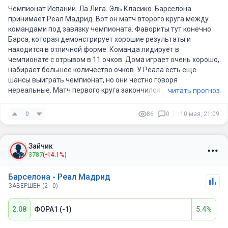
📌ВЫВОД:
Чемпионат Испании. Ла Лига. Эль Класико. Барселона
Да Барселона сильнее, но ставить на команду которая уже
принимает Реал Мадрид. Вот он матч второго круга между
выиграла сезон заблаговременно, да еще и за коэффициент
командами под завязку чемпионата. Фавориты тут конечно
1.65 удачи😂👍 Мы не занимаемся прорицанием, но когда обе
Барса, которая демонстрирует хорошие результаты и
команды играют без ключевых игроков шансы имеют обе +- с
находится в отличной форме. Команда лидирует в
разницей в 5-7%.
чемпионате с отрывом в 11 очков. Дома играет очень хорошо,
набирает большее количество очков. У Реала есть еще
шансы выиграть чемпионат, но они честно говоря
нереальные. Матч первого круга закончился домашней
читать прогноз
победой Реала со счетом 2-1. Сегодня так же думаю у Реала
юудет шанс взять хотя бы балл.
0
86
0
10 мая, 21:09
Зайчик
3787
(-14.1%)
Барселона - Реал Мадрид
ЗАВЕРШЕН (2 - 0)
2.08
ФОРА1 (-1)
5.4%