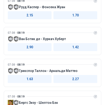
07.08
08:19
Рууд Каспер - Фонсека Жуан
2.15
1.70
07.08
08:19
Ван Ботик де - Хуркач Хуберт
2.90
1.42
07.08
08:19
Грикспор Таллон - Арнальди Маттео
1.63
2.27
07.08
08:19
Бергс Зизу - Шелтон Бэн