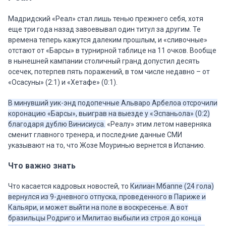
Мадридский «Реал» стал лишь тенью прежнего себя, хотя
еще три года назад завоевывал один титул за другим. Те
времена теперь кажутся далеким прошлым, и «сливочные»
отстают от «Барсы» в турнирной таблице на 11 очков. Вообще
в нынешней кампании столичный гранд допустил десять
осечек, потерпев пять поражений, в том числе недавно – от
«Осасуны» (2:1) и «Хетафе» (0:1).
В минувший уик-энд подопечные Альваро Арбелоа отсрочили
коронацию «Барсы», выиграв на выезде у «Эспаньола» (0:2)
благодаря дублю Винисиуса.
«Реалу» этим летом наверняка
сменит главного тренера, и последние данные СМИ
указывают на то, что Жозе Моуринью вернется в Испанию.
Что важно знать
Что касается кадровых новостей, то
Килиан Мбаппе (24 гола)
вернулся из 9-дневного отпуска, проведенного в Париже и
Кальяри, и может выйти на поле в воскресенье. А вот
бразильцы Родриго и Милитао выбыли из строя до конца