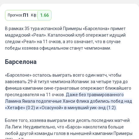
П1
1.66
Прогноз:
Кф:
В рамках 35 тура испанской Примеры «Барселона» примет
мадридский «Реал». Каталонский клуб опережает идущий
следом «Реал» на 11 очков, а это означает, что в случае
победы хозяева официальном станут чемпионами.
Барселона
«Барселоне» осталось выиграть всего один матч, чтобы
завоевать 29-й титул чемпиона Испании: за четыре тура до
финиша кампании сине-гранатовые опережают ближайшего
преследователя на 11 очков.
Даже без травмированного
Ламина Ямала подопечные Ханси Флика добились побед над
«Хетафе» (0:2) и «Осасуной» в минувший уик-энд (1:2).
Более того, хозяева выиграли все десять последних матчей
Ла Лиги. Неудивительно, что «Барса» наколотила больше
любой другой команды голов в нынешней кампании Примеры