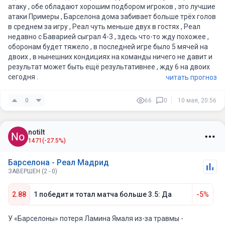
атаку , обе обладают хорошим подбором игроков , это лучшие
атаки Примеры , Барселона дома забивает больше трёх голов
в среднем за игру , Реал чуть меньше двух в гостях , Реал
недавно с Баварией сыграл 4-3 , здесь что-то жду похожее ,
оборонам будет тяжело , в последней игре было 5 мячей на
двоих , в нынешних кондициях на команды ничего не давит и
результат может быть ещё результативнее , жду 6 на двоих
сегодня .
читать прогноз
0
66
0
10 мая, 20:56
notilt
1471
(-27.5%)
Барселона - Реал Мадрид
ЗАВЕРШЕН (2 - 0)
2.88
1 победит и тотал матча больше 3.5: Да
-5%
У «Барселоны» потеря Ламина Ямаля из-за травмы -