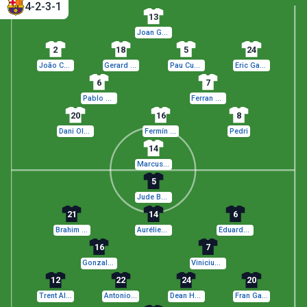
4-2-3-1
13
Joan García
2
18
5
24
João Cancelo
Gerard Martín
Pau Cubarsí
Eric García
6
7
Pablo Gavi
Ferran Torres
20
16
8
Dani Olmo
Fermín López
Pedri
14
Marcus Rashford
5
Jude Bellingham
21
14
6
Brahim Díaz
Aurélien Tchouaméni
Eduardo Camavinga
16
7
Gonzalo García
Vinicius Júnior
12
22
24
20
Trent Alexander-Arnold
Antonio Rüdiger
Dean Huijsen
Fran García