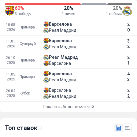
60%
20%
20%
3 победы
1 ничья
1 победа
Барселона
2
10.05.
Примера Дивизион
2026
0
Реал Мадрид
Барселона
3
11.01.
Суперкубок
2026
2
Реал Мадрид
Реал Мадрид
2
26.10.
Примера Дивизион
2025
1
Барселона
Барселона
4
11.05.
Примера Дивизион
2025
3
Реал Мадрид
Барселона
2
26.04.
Кубок
2025
2
Реал Мадрид
Показать больше матчей
Топ ставок