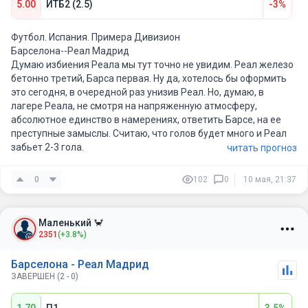
5.00
ИТБ2 (2.5)
-3%
Футбол. Испания. Примера Дивизион
Барселона--Реал Мадрид
Думаю избиения Реала мы тут точно не увидим. Реал железо
бетонно третий, Барса первая. Ну да, хотелось бы оформить
это сегодня, в очередной раз унизив Реал. Но, думаю, в
лагере Реала, не смотря на напряженную атмосферу,
абсолютное единство в намерениях, ответить Барсе, на ее
преступные замыслы. Считаю, что голов будет много и Реал
забьет 2-3 гола.
читать прогноз
0
102
0
10 мая, 21:37
Маленький 🦀
2351
(+3.8%)
Барселона - Реал Мадрид
ЗАВЕРШЕН (2 - 0)
1.70
П1
3.5%