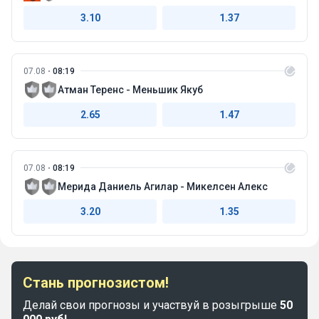
3.10
1.37
07.08
08:19
Атман Теренс - Меньшик Якуб
2.65
1.47
07.08
08:19
Мерида Даниель Агилар - Микелсен Алекс
3.20
1.35
Стань прогнозистом!
Делай свои прогнозы и участвуй в розыгрыше
50