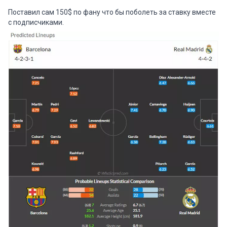
Поставил сам 150$ по фану что бы поболеть за ставку вместе
с подписчиками.