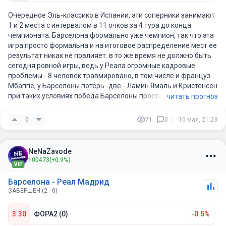
Очередное Эль-классико в Испании, эти соперники занимают
1 и 2 места с интервалом в 11 очков за 4 тура до конца
чемпионата. Барселона формально уже чемпион, так что эта
игра просто формальна и на итоговое распределение мест ее
результат никак не повлияет. в то же время не должно быть
сегодня ровной игры, ведь у Реала огромные кадровые
проблемы - 8 человек травмировано, в том числе и француз
Мбаппе, у Барселоны потерь -две - Ламин Ямаль и Кристенсен
при таких условиях победа Барселоны просто очевидна,
читать прогноз
кроме того думаю что пару мячей хозяева точно закатят.
Беру ИТБ1 (2) за 1,74 хотя и просто возврат тоже вероятен.
0
71
0
10 мая, 21:23
NeNaZavode
100473
(+0.9%)
VIP
Барселона - Реал Мадрид
ЗАВЕРШЕН (2 - 0)
3.30
ФОРА2 (0)
-0.5%