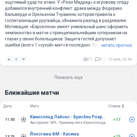
ощутимый удар по атаке. У «Реал Мадрид» к игровому спаду
добавился внутренний конфликт: драка между Федерико
Вальверде и Орельеном Тчуамени, которая привела к
госпитализации уругвайца, обнажила разлад в раздевалке.
Мотивация: «Барселона» имеет уникальный шанс оформить
чемпионство в матче с принципиальнейшим соперником на
глазах у своих болельщиков. Защита гостей допускает
ошибки (всего 1 «сухой» матч в последних 10 играх), чем
читать прогноз
каталонцы наверняка постараются воспользоваться.
Сочетание отличной формы хозяев, исторического контекста
0
77
0
10 мая, 20:40
и раздрая в стане соперника почти не оставляет «Реалу»
шансов. Предполагаю уверенную победу «Барселоны» со
счетом 3:1.
Показать еще
Ближайшие матчи
Дата
Матч
Ставки
Квинсленд Лайонс - Брисбен Роар НПЛ
+17
11:30
Австралия. NPL. Премьер-лига Квинсленда
Йокогама ФМ - Касима
+15
13:25