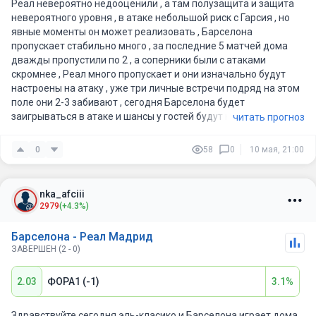
Реал невероятно недооценили , а там полузащита и защита
К сожалению, большая ошибка со стороны руководства клуба.
невероятного уровня , в атаке небольшой риск с Гарсия , но
явные моменты он может реализовать , Барселона
Интересный факт:
пропускает стабильно много , за последние 5 матчей дома
дважды пропустили по 2 , а соперники были с атаками
Тибо Куртуа пропустил больше всего голов за карьеру
скромнее , Реал много пропускает и они изначально будут
именно от каталонцев - 57.
настроены на атаку , уже три личные встречи подряд на этом
поле они 2-3 забивают , сегодня Барселона будет
2.60 - средний тотал за сезон у каталонцев.
заигрываться в атаке и шансы у гостей будут на 3 мяча ,
читать прогноз
Баварии в гостях забили 3 , здесь будет даже легче .
1.50 гола в среднем за игру в сезоне пропускает Мадрид.
0
58
0
10 мая, 21:00
nka_afciii
2979
(+4.3%)
Барселона - Реал Мадрид
ЗАВЕРШЕН (2 - 0)
2.03
ФОРА1 (-1)
3.1%
Здравствуйте сегодня эль-класико и Барселона играет дома