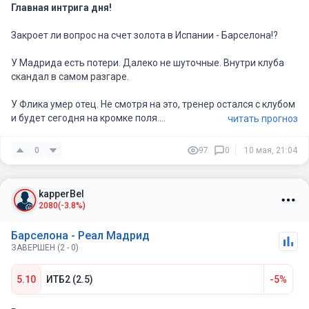
Главная интрига дня!
Закроет ли вопрос на счет золота в Испании - Барселона!?
У Мадрида есть потери. Далеко не шуточные. Внутри клуба
скандал в самом разгаре.
У Флика умер отец. Не смотря на это, тренер остался с клубом
и будет сегодня на кромке поля.
читать прогноз
Дополнительная мотивация для игроков в качестве
0
97
0
10 мая, 21:04
поддержки.
Реал полностью провалил сезон. Деду Пересу есть над чем
kapperBel
подумать.
2080
(-3.8%)
Уже ходят слухи, что для Мбаппе ищут клуб. Собрана
Барселона - Реал Мадрид
петиция, которую подписали уже более 200сот тысяч людей в
ЗАВЕРШЕН (2 - 0)
интернете.
5.10
ИТБ2 (2.5)
-5%
Винисиус добился своего, по новому контракту все, что будет
планировать клуб, будут обсуждать с бразильцем.