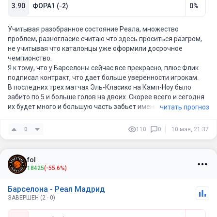
3.90
ФОРА1 (-2)
0%
Учитывая разобранное состояние Реала, множество
проблем, разногласие считаю что здесь проситься разгром,
не учитывая что каталонцы уже оформили досрочное
чемпионство.
Я к тому, что у Барселоны сейчас все прекрасно, плюс Флик
подписал контракт, что дает больше уверенности игрокам.
В последних трех матчах Эль-Класико на Камп-Ноу было
забито по 5 и больше голов на двоих. Скорее всего и сегодня
их будет много и большую часть забьет именно Барселона.
читать прогноз
0
110
0
10 мая, 21:37
fol
18425
(-55.6%)
Барселона - Реал Мадрид
ЗАВЕРШЕН (2 - 0)