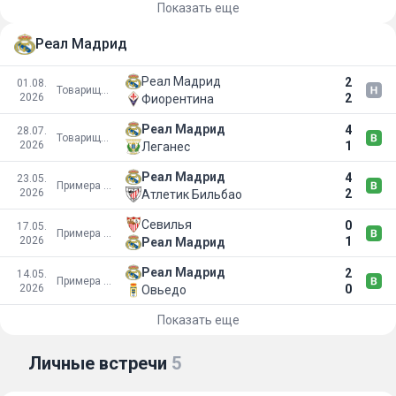
Показать еще
Реал Мадрид
Реал Мадрид
2
01.08.
Товарищеские матчи
2026
2
Фиорентина
Реал Мадрид
4
28.07.
Товарищеские матчи
2026
1
Леганес
Реал Мадрид
4
23.05.
Примера Дивизион
2026
2
Атлетик Бильбао
Севилья
0
17.05.
Примера Дивизион
2026
1
Реал Мадрид
Реал Мадрид
2
14.05.
Примера Дивизион
2026
0
Овьедо
Показать еще
Личные встречи
5