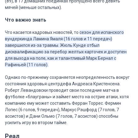
(89), в 17 домашних поединках пропущено всего девять
мячей (меньше остальных).
Что важно знать
Что касается кадровых новостей, то
сезон для испанского
вундеркинда Ламина Ямаля (16 голов и 11 передач)
завершился из-за травмы. Жюль Кунде отбыл
дисквалификацию за перебор желтых карточек и доступен
для выхода на поле, как и талантливый Марк Бернал с
Рафиньей (11 голов).
Однако по-прежнему сохраняется неопределенность вокруг
состояния здоровья центрдефа Андреаса Кристенсена.
Роберт Левандовски проводит свои последние матча в
футболке «блауграны» и займет место на острие атаки, хотя
компанию ему может составить Ферран Торрес. Фермин
Лопес (6 голов, 9 передач), Маркус Рэшфорд (7 голов, 7
ассистов) и Дани Ольмо (7 голов, 7 ассистов) способны
усилить игру во втором тайме.
Реал