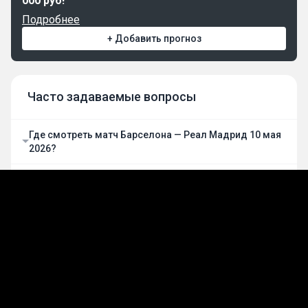
000 руб!
Подробнее
+ Добавить прогноз
Часто задаваемые вопросы
Где смотреть матч Барселона — Реал Мадрид 10 мая
2026?
Какой прогноз на матч Барселона — Реал Мадрид?
Когда начнётся матч Барселона — Реал Мадрид?
Посетители, находящиеся в группе
Гости
, не
могут оставлять комментарии к данной
публикации.