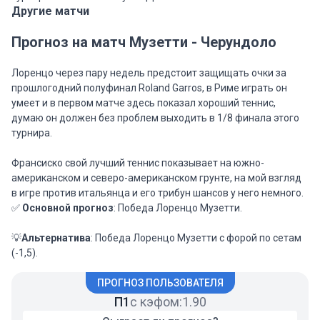
Другие матчи
Прогноз на матч Музетти - Черундоло
Лоренцо через пару недель предстоит защищать очки за
прошлогодний полуфинал Roland Garros, в Риме играть он
умеет и в первом матче здесь показал хороший теннис,
думаю он должен без проблем выходить в 1/8 финала этого
турнира.
Франсиско свой лучший теннис показывает на южно-
американском и северо-американском грунте, на мой взгляд
в игре против итальянца и его трибун шансов у него немного.
✅
Основной прогноз
: Победа Лоренцо Музетти.
💡
Альтернатива
: Победа Лоренцо Музетти с форой по сетам
(-1,5).
ПРОГНОЗ ПОЛЬЗОВАТЕЛЯ
П1
с кэфом:
1.90