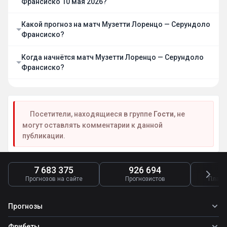
Франсиско 10 мая 2026?
Какой прогноз на матч Музетти Лоренцо — Серундоло
Франсиско?
Когда начнётся матч Музетти Лоренцо — Серундоло
Франсиско?
Посетители, находящиеся в группе
Гости
, не
могут оставлять комментарии к данной
публикации.
7 683 375
926 694
4
Прогнозов на сайте
Прогнозистов
Платн
Прогнозы
Все прогнозы
Фрибеты