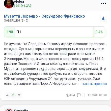
Alelea
6201
(+1.2%)
Музетти Лоренцо - Серундоло Франсиско
ЗАВЕРШЕН (2 - 0)
1.90
П1
0.4%
Не думаю, что Лоро, как местному игроку, позволят проиграть
сегодня. Организаторы не заинтересованы в раннем вылете
итальянцев: заметили, как легко проиграли свои матчи
Этчеверри, Минор, а Филс просто снялся сразу против 155-й
ракетки Пелегрино! Итальянская кухня так сказать. Плюс
Музетти в прошлом году дошел здесь аж до полуфинала. Это
его любимый турнир, плюс трибуны на его стороне, плюс по
Н2Н он ведет у Черундоло 2-1 на грунтовых турнирах. Уже
есть, где зацепиться Лоро. А Черундоло, как всегда, как
читать прогноз
играет против топ-10 сразу сдает позиции, даже не борется.
Проход Музетти.
+1
154
0
10 мая, 01:30
Sancello