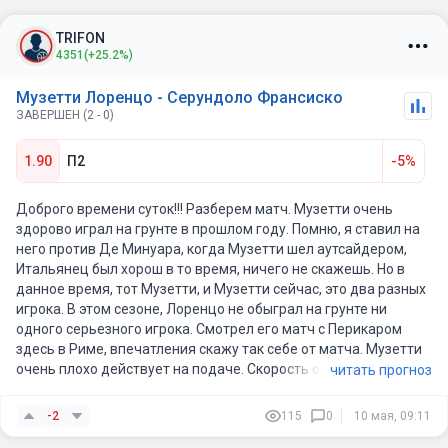
TRIFON
4351
(+25.2%)
Музетти Лоренцо - Серундоло Франсиско
ЗАВЕРШЕН (2 - 0)
1.90
П2
-5%
Доброго времени суток!!! Разберем матч. Музетти очень
здорово играл на грунте в прошлом году. Помню, я ставил на
него против Де Минуара, когда Музетти шел аутсайдером,
Итальянец был хорош в то время, ничего не скажешь. Но в
данное время, тот Музетти, и Музетти сейчас, это два разных
игрока. В этом сезоне, Лоренцо не обыграл на грунте ни
одного серьезного игрока. Смотрел его матч с Перикаром
здесь в Риме, впечатления скажу так себе от матча. Музетти
очень плохо действует на подаче. Скорость очень сильно
читать прогноз
скачет на первой подаче. Может подать около 200. Но
следующая первая уже летит 165 кмч. Стабильности никакой.
-2
115
0
10 мая, 09:11
И это видно невооруженным глазом. Серундуло грунтовик до