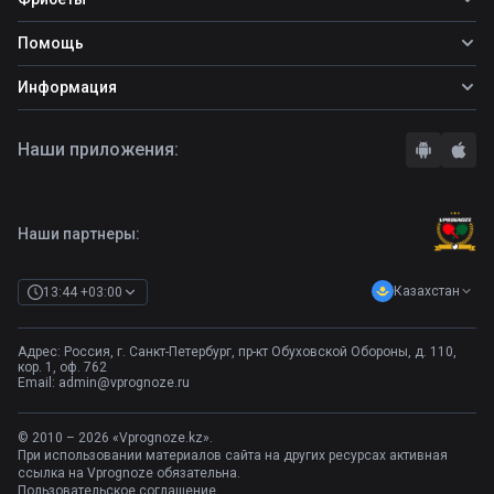
Топ ставок
Фрибеты
Помощь
Прогнозы на футбол
Фрибет Ubet
Прогнозы на теннис
Школа ставок
Информация
Фрибет Фонбет
Прогнозы на хоккей
Вопросы и ответы
Фрибет Париматч
О сайте
Стратегии
Наши приложения:
Фрибет Олимпбет
Правила
Бонусы букмекеров
Комментарии
Отзывы о БК
Контакты
Полная версия
Наши партнеры:
Казахстан
13:44 +03:00
Адрес: Россия, г. Санкт-Петербург, пр-кт Обуховской Обороны, д. 110,
кор. 1, оф. 762
Email:
admin@vprognoze.ru
© 2010 – 2026 «Vprognoze.kz».
При использовании материалов сайта на других ресурсах активная
ссылка на Vprognoze обязательна.
Пользовательское соглашение