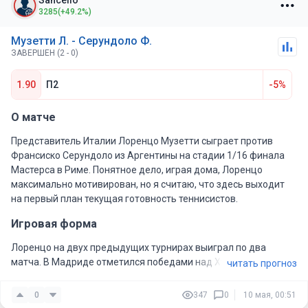
3285
(+49.2%)
Музетти Л. - Серундоло Ф.
ЗАВЕРШЕН (2 - 0)
1.90
П2
-5%
О матче
Представитель Италии Лоренцо Музетти сыграет против
Франсиско Серундоло из Аргентины на стадии 1/16 финала
Мастерса в Риме. Понятное дело, играя дома, Лоренцо
максимально мотивирован, но я считаю, что здесь выходит
на первый план текущая готовность теннисистов.
Игровая форма
Лоренцо на двух предыдущих турнирах выиграл по два
матча. В Мадриде отметился победами над Хуркачем,
читать прогноз
Гриспуром и уступил Лехечке. В Риме одолел Мпеши
Перрикара. Итальянец в хорошей форме.
0
347
0
10 мая, 00:51
Серундоло также на двух крайних для себя турнирах выиграл