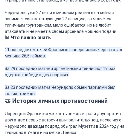
турнире в Риме стал выход в четвертьфинала в 2023 году.
Черундоло уже 27 лет и в мировом рейтинге он сейчас
занимает соответствующую 27 позицию, он является
типичным грунтовиком, мало ошибается, но не любит
атаковать и не имеет в своём арсенале мощной подачи.
📊 Что важно знать
11 последних матчей Франсиско завершились через тотал
меньше 26,5 геймов.
За 29 последних матчей аргентинский теннисист 19 раз
одержал победу в двух партиях.
За 23 последних матча Черундоло обмен партиями был
только трижды.
🤝 История личных противостояний
Лоренцо и Франсиско уже четырежды играли друг против
друга-две первые встречи выиграл итальянец, после чего
Черундоло дважды подряд обыграл Музетти в 2024 году на
турнирах в Умаге и на кубке Дэвиса.