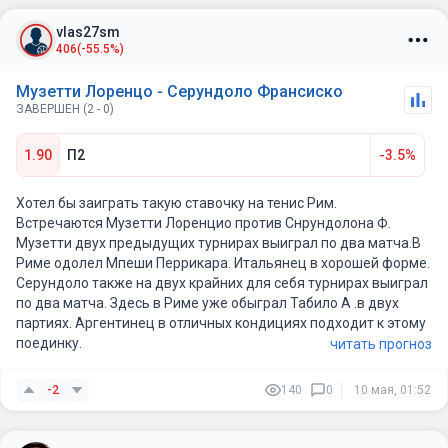
мозга костей, очень грамотно действует в розыгрышах,
допускает не так много двойных ошибок, стабильно показал
vlas27sm
себя против Табило. Средняя скорость первой подачи
406
(-55.5%)
составила 196 кмч за два сета. ИТОГ: Мне больше
понравилась игра Серундоло.
Музетти Лоренцо - Серундоло Франсиско
ЗАВЕРШЕН (2 - 0)
1.90
П2
-3.5%
Хотел бы заиграть такую ставочку на тенис Рим.
Встречаются Музетти Лоренцио против Снрундолона Ф.
Музетти двух предыдущих турнирах выиграл по два матча.В
Риме одолел Мпеши Перрикара. Итальянец в хорошей форме.
Серундоло также на двух крайних для себя турнирах выиграл
по два матча. Здесь в Риме уже обыграл Табило А .в двух
партиях. Аргентинец в отличных кондициях подходит к этому
поединку.
читать прогноз
-2
140
0
10 мая, 01:52