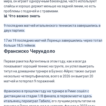
мира, он играет одноручным бэкхендом, часто используют
слайсы и хорошо держит меньше на задней линии, но есть
проблемы с подачей и с травмами.
📊 Что важно знать
9 последних матчей итальянского теннисиста завершились в
двух партиях.
17 из 19 последних матчей Лоренцо завершились через тотал
больше 18,5 геймов.
Франсиско Черундоло
Первая ракетка Аргентины в этом году, как и всегда
показывает хороший теннис на грунте, он успел выиграть
титул на домашнем турнире в Буэнос-Айрес также сыграл
несколько четвертьфиналов, всего в 2026 он выиграл 20
матчей и потерпел 9 поражений.
Франсиско в прошлом году на турнире в Риме сошёл с
дистанции на стадии 1/8 финала, в первом матче здесь
итальянец переиграл Табило,
его лучшим результатом на