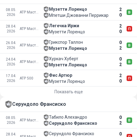
Музетти Лоренцо
2
08.05.
ATP Мастерс 1000
2026
0
Мпетши Джованни Перрикар
Легечка Иржи
2
28.04.
ATP Мастерс 1000
2026
0
Музетти Лоренцо
Грикспор Таллон
0
26.04.
ATP Мастерс 1000
2026
2
Музетти Лоренцо
Хуркач Хуберт
0
24.04.
ATP Мастерс 1000
2026
2
Музетти Лоренцо
Фис Артюр
2
17.04.
ATP 500
2026
0
Музетти Лоренцо
Показать еще
Серундоло Франсиско
Табило Алехандро
0
08.05.
ATP Мастерс 1000
2026
2
Серундоло Франсиско
Серундоло Франсиско
0
28.04.
ATP Мастерс 1000