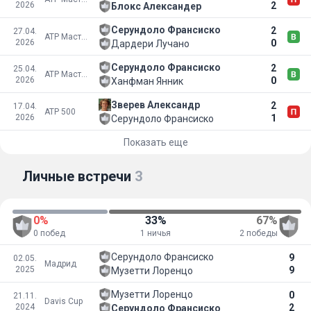
2026
2
Блокс Александер
Серундоло Франсиско
2
27.04.
ATP Мастерс 1000
2026
0
Дардери Лучано
Серундоло Франсиско
2
25.04.
ATP Мастерс 1000
2026
0
Ханфман Янник
Зверев Александр
2
17.04.
ATP 500
2026
1
Серундоло Франсиско
Показать еще
Личные встречи
3
0%
33%
67%
0 побед
1 ничья
2 победы
Серундоло Франсиско
9
02.05.
Мадрид
2025
9
Музетти Лоренцо
Музетти Лоренцо
0
21.11.
Davis Cup
2024
2
Серундоло Франсиско