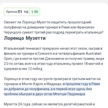
П1
1.90
Прогноз:
Кф:
Сможет ли Лоренцо Музетти защитить прошлогодний
полуфинал на домашнем турнире в Риме или Франсиско
Черундоло сумеет третий раз подряд переиграть итальянца?
Лоренцо Музетти
Итальянский теннисист прекрасно начал этот сезон, сыграв в
финале на турнире в Гонконге и в четвертьфинале Australian
Open, где в матче против Джоковича он получил травму, ведя
2:0 по сетам, всего в этом году итальянец провёл 18 матчей и
одержал в них 12 побед.
Лоренцо в этом году на грунте проиграл в третьем матче на
турнирах в Монте-Карло и Мадриде,
в прошлом году в Риме
он добрался до полуфинала, а в первой игре здесь без
проблем обыграл в двух сетах Мпетши-Перрикара.
Музетти 24 года, сейчас он является десятой ракеткой и