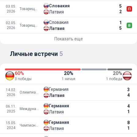
Словакия
5
03.05.
Товарищеские матчи
2026
2
Латвия
Словакия
1
02.05.
Товарищеские матчи
2026
5
Латвия
Показать еще
Личные встречи
5
60%
20%
20%
3 победы
1 ничья
1 победа
Германия
3
14.02.
Олимпиада
2026
4
Латвия
Германия
4
06.11.
Международные турниры
2025
1
Латвия
Германия
8
15.05.
Чемпионат мира 2024
2024
1
Латвия