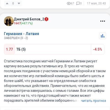
свежую Германию.
0
67
0
17 мая, 20:43
Дмитрий Белов_2
1647
(+47.1%)
Германия - Латвия
ЗАВЕРШЕН (0 - 2)
1.77
ТБ (5)
-4.5%
Статистика последних матчей Германии и Латвии рисует
картину весьма результативных игр. В трех из четырех
последних поединков с участием немецкой сборной и в таком
же количестве игр латвийской команды было забито шесть и
более шайб, что указывает на определенные слабости в
оборонительных действиях. Примечательно, что их недавняя
личная встреча завершилась с семью голами. Все эти цифры
намекают на то, что предстоящий матч также может
порадовать зрителей обилием заброшенных шайб, поэтому
читать прогноз
жду здесь минимум 6 шайб. С подстраховкой рекомендую 5