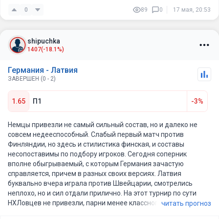
сильных соперников, потому буду ждать интересного и
0
89
0
17 мая, 20:53
результативного хоккея.
shipuchka
1407
(-18.1%)
Германия - Латвия
ЗАВЕРШЕН (0 - 2)
1.65
П1
-3%
Немцы привезли не самый сильный состав, но и далеко не
совсем недееспособный. Слабый первый матч против
Финляндии, но здесь и стилистика финская, и составы
несопоставимы по подбору игроков. Сегодня соперник
вполне обыгрываемый, с которым Германия зачастую
справляется, причем в разных своих версиях. Латвия
буквально вчера играла против Швейцарии, смотрелись
неплохо, но и сил отдали прилично. На этот турнир по сути
НХЛовцев не привезли, парни менее классного разлива, хоть
читать прогноз
и есть те, кто имел опыт в Америке. Верю сегодня в более