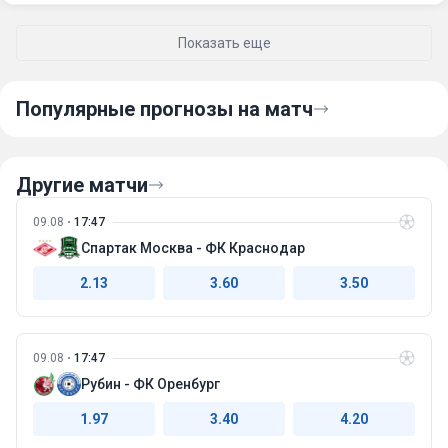
смотрелись откровенно слабо.
Важность матча недооценивать не стоит, Финляндия,
Показать еще
Швейцария, США в плей-офф выйдут, практически
гарантированно, значит для борьбы за 4-ое место в группе
эта игра будет одной из важнейших.
Популярные прогнозы на матч
Другие матчи
09.08
17:47
Спартак Москва - ФК Краснодар
2.13
3.60
3.50
09.08
17:47
Рубин - ФК Оренбург
1.97
3.40
4.20