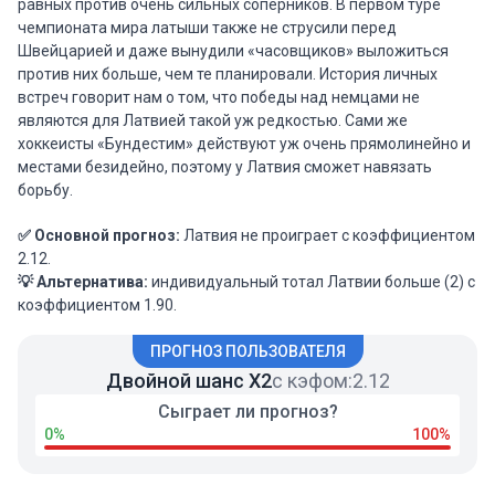
равных против очень сильных соперников. В первом туре
чемпионата мира латыши также не струсили перед
Швейцарией и даже вынудили «часовщиков» выложиться
против них больше, чем те планировали. История личных
встреч говорит нам о том, что победы над немцами не
являются для Латвией такой уж редкостью. Сами же
хоккеисты «Бундестим» действуют уж очень прямолинейно и
местами безидейно, поэтому у Латвия сможет навязать
борьбу.
✅ Основной прогноз:
Латвия не проиграет с коэффициентом
2.12.
💡 Альтернатива:
индивидуальный тотал Латвии больше (2) с
коэффициентом 1.90.
ПРОГНОЗ ПОЛЬЗОВАТЕЛЯ
Двойной шанс X2
с кэфом:
2.12
Сыграет ли прогноз?
0%
100%