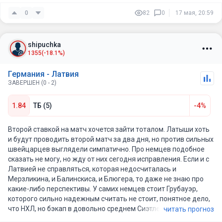
Латвия всегда славилась самоотдачей и организованной
0
82
0
17 мая, 20:59
игрой. Даже против Швейцарии команда смотрелась
достойно, несмотря на поражение. По игре нельзя сказать,
что латыши сильно уступали.
shipuchka
1355
(-18.1%)
Германия же привезла далеко не самый мощный состав. Не
приехал Драйзайтль, отсутствуют и многие хоккеисты из того
Германия - Латвия
самого чемпионского Айсбарена, которые обычно делают
ЗАВЕРШЕН (0 - 2)
разницу. По сути можно выделить только нескольких игроков
вроде Зайдера, Кахуна или Тиффельса, а в остальном состав
1.84
ТБ (5)
-4%
выглядит достаточно средне по меркам топ-сборных.
Поэтому здесь я не вижу большого преимущества Германии.
Второй ставкой на матч хочется зайти тоталом. Латыши хоть
Латыши вполне способны играть с такими немцами на
и будут проводить второй матч за два дня, но против сильных
равных. Тем более что и психологически у них есть
швейцарцев выглядели симпатично. Про немцев подобное
уверенность — пусть и в других составах, но на Олимпиаде
сказать не могу, но жду от них сегодня исправления. Если и с
латвийцы уже обыгрывали Германию, и это тоже показатель.
Латвией не справляться, которая недосчиталась и
Мерзликина, и Балинскиса, и Блюгера, то даже не знаю про
Считаю, что матч получится максимально плотным и
какие-либо перспективы. У самих немцев стоит Грубауэр,
упорным. Очень похоже на игру, которая уйдёт в овертайм.
которого сильно надежным считать не стоит, понятное дело,
Ничья здесь выглядит отличным вариантом.
что НХЛ, но бэкап в довольно среднем Сиэтле. Обе сборные
читать прогноз
не ставят вязкий хоккей, даже против более мостов тех и