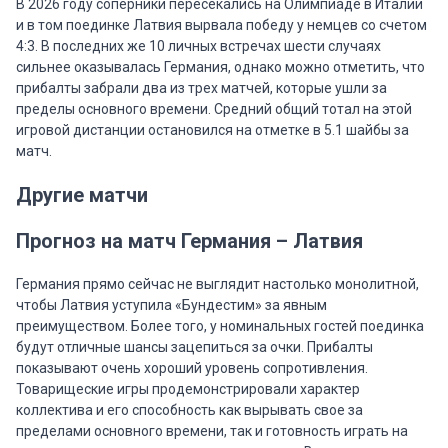
В 2026 году соперники пересекались на Олимпиаде в Италии
и в том поединке Латвия вырвала победу у немцев со счетом
4:3. В последних же 10 личных встречах шести случаях
сильнее оказывалась Германия, однако можно отметить, что
прибалты забрали два из трех матчей, которые ушли за
пределы основного времени. Средний общий тотал на этой
игровой дистанции остановился на отметке в 5.1 шайбы за
матч.
Другие матчи
Прогноз на матч Германия – Латвия
Германия прямо сейчас не выглядит настолько монолитной,
чтобы Латвия уступила «Бундестим» за явным
преимуществом. Более того, у номинальных гостей поединка
будут отличные шансы зацепиться за очки. Прибалты
показывают очень хороший уровень сопротивления.
Товарищеские игры продемонстрировали характер
коллектива и его способность как вырывать свое за
пределами основного времени, так и готовность играть на