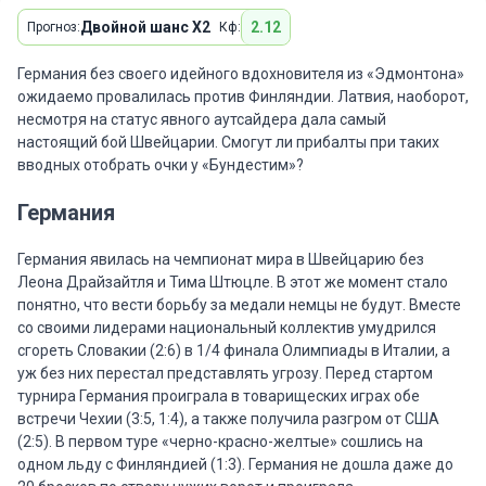
Двойной шанс X2
2.12
Прогноз:
Кф:
Германия без своего идейного вдохновителя из «Эдмонтона»
ожидаемо провалилась против Финляндии. Латвия, наоборот,
несмотря на статус явного аутсайдера дала самый
настоящий бой Швейцарии. Смогут ли прибалты при таких
вводных отобрать очки у «Бундестим»?
Германия
Германия явилась на чемпионат мира в Швейцарию без
Леона Драйзайтля и Тима Штюцле. В этот же момент стало
понятно, что вести борьбу за медали немцы не будут. Вместе
со своими лидерами национальный коллектив умудрился
сгореть Словакии (2:6) в 1/4 финала Олимпиады в Италии, а
уж без них перестал представлять угрозу. Перед стартом
турнира Германия проиграла в товарищеских играх обе
встречи Чехии (3:5, 1:4), а также получила разгром от США
(2:5). В первом туре «черно-красно-желтые» сошлись на
одном льду с Финляндией (1:3). Германия не дошла даже до