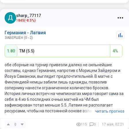
sharp_77117
1845
(-8.5%)
Германия - Латвия
ЗАВЕРШЕН (0 - 2)
1.80
ТМ (5.5)
4%
обе сборные на турнир привезли далеко не сильнейшие
составы, однако Германия, напротив с Морицем Зайдером и
Йозуа Самански, выглядит предпочтительней. В матче с
Финляндией немцы забили лишь однажды, позволив
сопернику нанести ограниченное количество бросков.
История личных встреч на чемпионатах мира говорит сама за
себя: в 4 из 6 последних очных матчей на ЧМ был
зафиксирован тотал меньше 5.5. Латвия не располагает
ресурсами, чтобы на постоянной основе взламывать защиту
читать прогноз
немцев, а Германия пусть и будет стараться контролировать
шайбу, слишком раскрываться со старта не станет, да и опять
0
115
0
17 мая, 02:21
же против более сильных соперников что одни, что другие