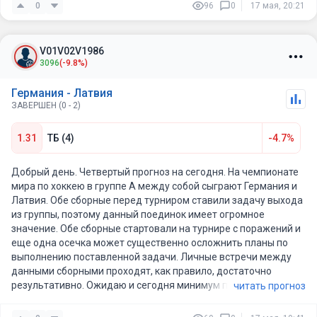
Больше 👍🤝
0
96
0
17 мая, 20:21
V01V02V1986
3096
(-9.8%)
Германия - Латвия
ЗАВЕРШЕН (0 - 2)
1.31
ТБ (4)
-4.7%
Добрый день. Четвертый прогноз на сегодня. На чемпионате
мира по хоккею в группе А между собой сыграют Германия и
Латвия. Обе сборные перед турниром ставили задачу выхода
из группы, поэтому данный поединок имеет огромное
значение. Обе сборные стартовали на турнире с поражений и
еще одна осечка может существенно осложнить планы по
выполнению поставленной задачи. Личные встречи между
данными сборными проходят, как правило, достаточно
результативно. Ожидаю и сегодня минимум по 2
читать прогноз
заброшенные шайбы в исполнении сборных,. претендующих
на плей-офф.