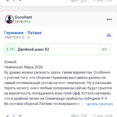
0
69
0
17 мая, 19:41
GoosHant
1419
(+8%)
Германия - Латвия
ЗАВЕРШЕН (0 - 2)
2.19
Двойной шанс X2
6%
Хоккей.
Чемпионат Мира 2026.
Ну думаю можно рискнуть здесь таким вариантом. Особенно
с учетом того, что сборная Германии выставила далеко не
самый оптимальный состав на этот чемпионат. Ну а латышам
терять нечего, они с любым соперником сейчас будут грызтся
за вероятность попадания в зону плей офф. Кстати напомню,
что в крайней личке на Олимпиаде прибалты победили 4-3.
Из состава сборной Латвии, по вчерашнему матчу, наверное
читать прогноз
можно отметить первую тройку, забившую обе шайбы.
0
84
0
17 мая, 18:38