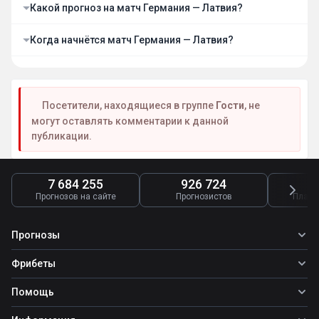
Какой прогноз на матч Германия — Латвия?
Когда начнётся матч Германия — Латвия?
Посетители, находящиеся в группе
Гости
, не
могут оставлять комментарии к данной
публикации.
7 684 255
926 724
4
Прогнозов на сайте
Прогнозистов
Платн
Прогнозы
Все прогнозы
Фрибеты
Топ ставок
Фрибеты
Помощь
Прогнозы на футбол
Фрибет Ubet
Прогнозы на теннис
Школа ставок