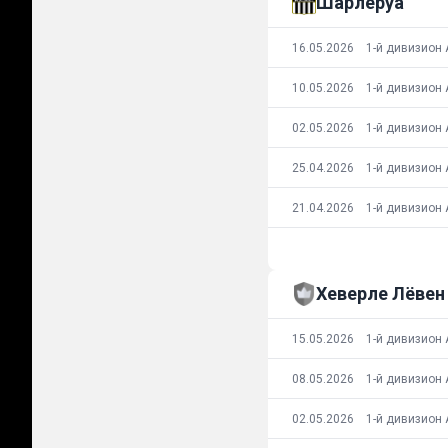
Шарлеруа
16.05.2026
1-й дивизион 
10.05.2026
1-й дивизион 
02.05.2026
1-й дивизион 
25.04.2026
1-й дивизион 
21.04.2026
1-й дивизион 
Хеверле Лёвен
15.05.2026
1-й дивизион 
08.05.2026
1-й дивизион 
02.05.2026
1-й дивизион 