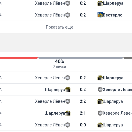
Хеверле Лёвен
0
:
2
Шарлеруа
А
Хеверле Лёвен
0
:
2
Вестерло
А
Показать еще
40%
2 ничьи
Хеверле Лёвен
0
:
2
Шарлеруа
А
Шарлеруа
0
:
2
Хеверле Лёве
А
Хеверле Лёвен
2
:
2
Шарлеруа
А
Шарлеруа
2
:
1
Хеверле Лёве
А
Хеверле Лёвен
0
:
0
Шарлеруа
А