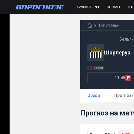
БУКМЕКЕРЫ
ПРОМО
ОТ
Топ ставки
Бельги
Шарлеруа
1
1.45
Обзор
Прогноз
Прогноз на мат