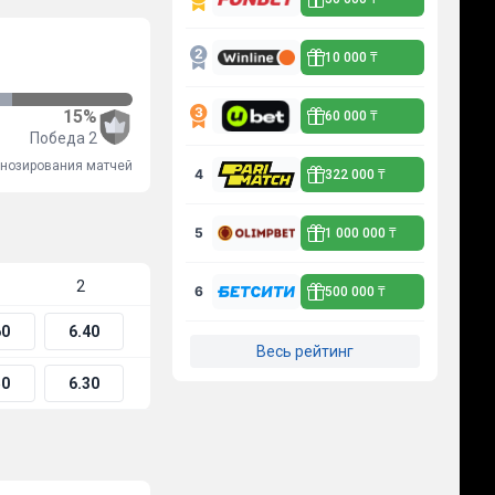
10 000 ₸
15%
60 000 ₸
Победа 2
огнозирования матчей
4
322 000 ₸
5
1 000 000 ₸
2
6
500 000 ₸
60
6.40
Весь рейтинг
50
6.30