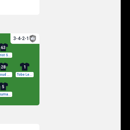
3-4-2-1
63
Christ Souanga
28
1
Ewoud Pletinckx
Tobe Leysen
5
Takuma Ominami