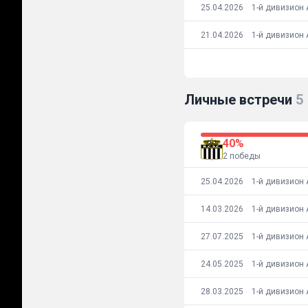
25.04.2026
1-й дивизион 
21.04.2026
1-й дивизион 
Личные встречи
5
40%
2 победы
25.04.2026
1-й дивизион 
14.03.2026
1-й дивизион 
27.07.2025
1-й дивизион 
24.05.2025
1-й дивизион 
28.03.2025
1-й дивизион 